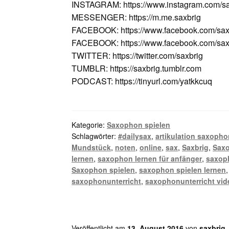
INSTAGRAM: https://www.instagram.com/sa
MESSENGER: https://m.me.saxbrig
FACEBOOK: https://www.facebook.com/sax
FACEBOOK: https://www.facebook.com/saxv
TWITTER: https://twitter.com/saxbrig
TUMBLR: https://saxbrig.tumblr.com
PODCAST: https://tinyurl.com/yatkkcuq
Kategorie:
Saxophon spielen
Schlagwörter:
#dailysax
,
artikulation saxopho
Mundstück
,
noten
,
online
,
sax
,
Saxbrig
,
Sax
lernen
,
saxophon lernen für anfänger
,
saxoph
Saxophon spielen
,
saxophon spielen lernen
saxophonunterricht
,
saxophonunterricht vid
Veröffentlicht am
13. August 2016
von
saxbrig