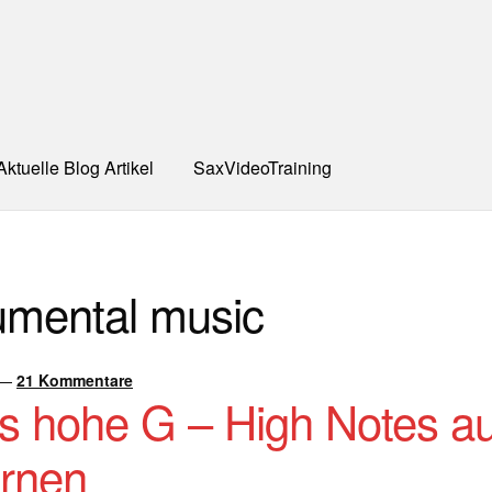
Aktuelle Blog Artikel
SaxVideoTraining
UNG
Dankeschön – Impro Basic Downloads (Youtube)
Datensc
rumental music
S
Kooperation/Partner
PREISE
TEAM
Test Seite
UNTERRICH
ONTAKT
—
21 Kommentare
s hohe G – High Notes au
rnen