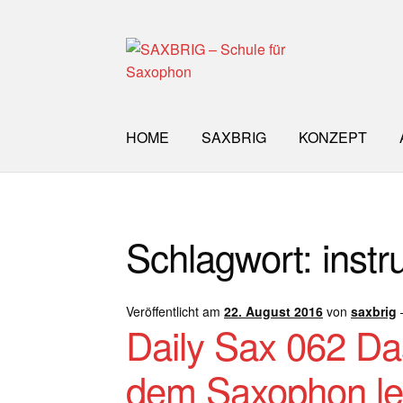
Zur
Zum
Navigation
Inhalt
springen
springen
HOME
SAXBRIG
KONZEPT
Start
40plus
Aktuelle Blog Artikel
ANMELD
Schlagwort:
inst
Impro Basic – Download PDF + mp3
INFO
WORKSHOP
ÜBER UNS
NEWS BLOG
K
Veröffentlicht am
22. August 2016
von
saxbrig
Daily Sax 062 Da
dem Saxophon le