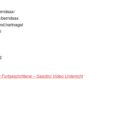
erndsax/
/berndsax
nd.hartnagel
l
g
 Fortgeschrittene – Saxofon Video Unterricht