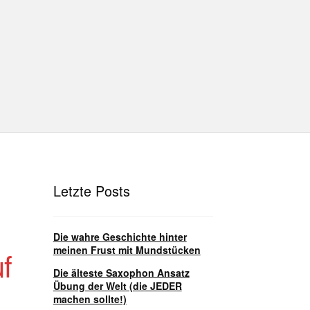
hutz
Disclaimer
Impressum
T
Unterrichtsbedingungen (AGBs)
Letzte Posts
Die wahre Geschichte hinter
meinen Frust mit Mundstücken
f
Die älteste Saxophon Ansatz
Übung der Welt (die JEDER
machen sollte!)