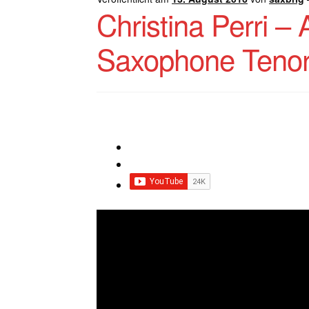
Christina Perri –
Saxophone Tenor 