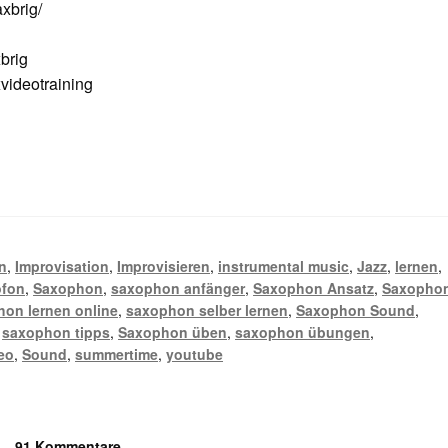
xbrig/
brig
ideotraining
n
,
Improvisation
,
Improvisieren
,
instrumental music
,
Jazz
,
lernen
,
ofon
,
Saxophon
,
saxophon anfänger
,
Saxophon Ansatz
,
Saxopho
on lernen online
,
saxophon selber lernen
,
Saxophon Sound
,
,
saxophon tipps
,
Saxophon üben
,
saxophon übungen
,
eo
,
Sound
,
summertime
,
youtube
—
91 Kommentare