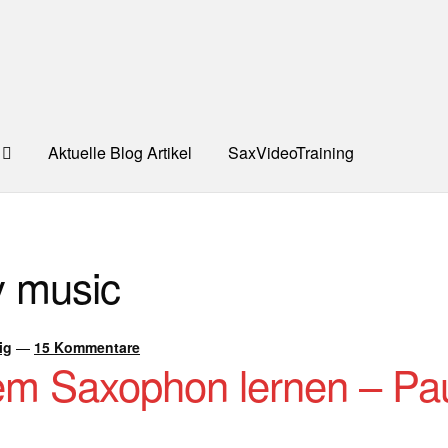
Aktuelle Blog Artikel
SaxVideoTraining
UNG
Dankeschön – Impro Basic Downloads (Youtube)
Datensc
y music
S
Kooperation/Partner
PREISE
TEAM
Test Seite
UNTERRICH
ONTAKT
ig
—
15 Kommentare
dem Saxophon lernen – Pa