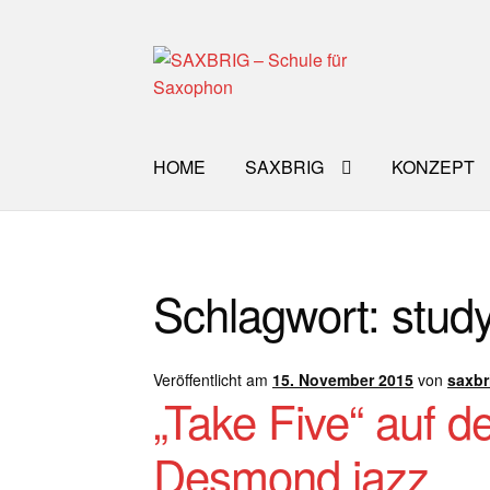
Zur
Zum
Navigation
Inhalt
springen
springen
HOME
SAXBRIG
KONZEPT
Start
40plus
Aktuelle Blog Artikel
ANMELD
Schlagwort:
stud
Impro Basic – Download PDF + mp3
INFO
WORKSHOP
ÜBER UNS
NEWS BLOG
K
Veröffentlicht am
15. November 2015
von
saxbr
„Take Five“ auf 
Desmond jazz