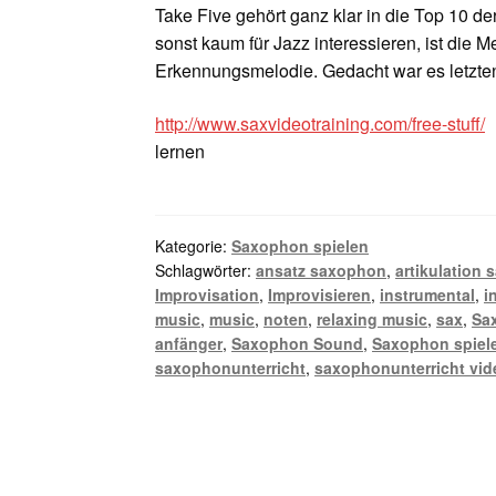
Take Five gehört ganz klar in die Top 10 
sonst kaum für Jazz interessieren, ist die M
Erkennungsmelodie. Gedacht war es letztend
http://www.saxvideotraining.com/free-stuff/
lernen
Kategorie:
Saxophon spielen
Schlagwörter:
ansatz saxophon
,
artikulation
Improvisation
,
Improvisieren
,
instrumental
,
i
music
,
music
,
noten
,
relaxing music
,
sax
,
Sa
anfänger
,
Saxophon Sound
,
Saxophon spiel
saxophonunterricht
,
saxophonunterricht vid