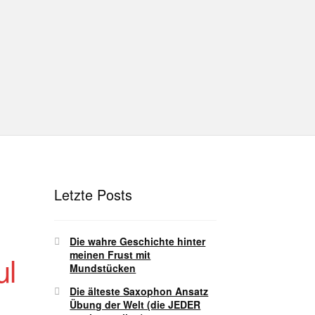
hutz
Disclaimer
Impressum
T
Unterrichtsbedingungen (AGBs)
Letzte Posts
Die wahre Geschichte hinter
meinen Frust mit
ul
Mundstücken
Die älteste Saxophon Ansatz
Übung der Welt (die JEDER