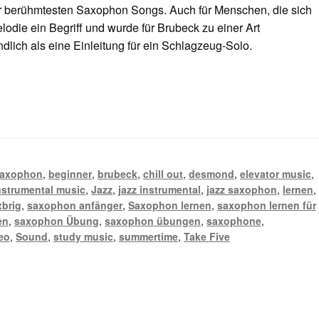
der berühmtesten Saxophon Songs. Auch für Menschen, die sich
elodie ein Begriff und wurde für Brubeck zu einer Art
lich als eine Einleitung für ein Schlagzeug-Solo.
 saxophon
,
beginner
,
brubeck
,
chill out
,
desmond
,
elevator music
,
nstrumental music
,
Jazz
,
jazz instrumental
,
jazz saxophon
,
lernen
xbrig
,
saxophon anfänger
,
Saxophon lernen
,
saxophon lernen für
en
,
saxophon Übung
,
saxophon übungen
,
saxophone
,
eo
,
Sound
,
study music
,
summertime
,
Take Five