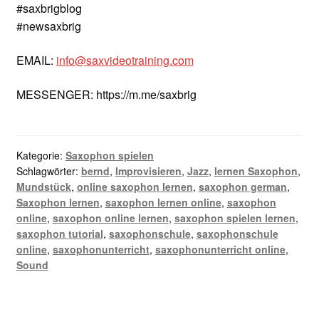
#saxbrigblog
#newsaxbrig
EMAIL:
info@saxvideotraining.com
MESSENGER: https://m.me/saxbrig
Kategorie:
Saxophon spielen
Schlagwörter:
bernd
,
Improvisieren
,
Jazz
,
lernen Saxophon
,
Mundstück
,
online saxophon lernen
,
saxophon german
,
Saxophon lernen
,
saxophon lernen online
,
saxophon
online
,
saxophon online lernen
,
saxophon spielen lernen
,
saxophon tutorial
,
saxophonschule
,
saxophonschule
online
,
saxophonunterricht
,
saxophonunterricht online
,
Sound