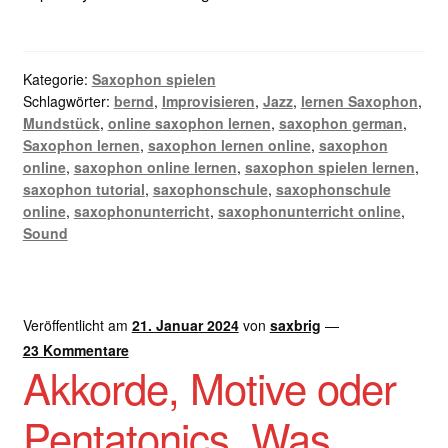
Kategorie:
Saxophon spielen
Schlagwörter:
bernd
,
Improvisieren
,
Jazz
,
lernen Saxophon
,
Mundstück
,
online saxophon lernen
,
saxophon german
,
Saxophon lernen
,
saxophon lernen online
,
saxophon
online
,
saxophon online lernen
,
saxophon spielen lernen
,
saxophon tutorial
,
saxophonschule
,
saxophonschule
online
,
saxophonunterricht
,
saxophonunterricht online
,
Sound
Veröffentlicht am
21. Januar 2024
von
saxbrig
—
23 Kommentare
Akkorde, Motive oder
Pentatonics. Was