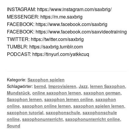
INSTAGRAM: https://www.instagram.com/saxbrig/
MESSENGER: https://m.me.saxbrig
FACEBOOK: https://www.facebook.com/saxbrig
FACEBOOK: https://www.facebook.com/saxvideotraining
TWITTER: https://twitter.com/saxbrig
TUMBLR: https://saxbrig.tumblr.com
PODCAST: https://tinyurl.com/yatkkcuq
Kategorie:
Saxophon spielen
Schlagwörter:
bernd
,
Improvisieren
,
Jazz
,
lernen Saxophon
,
Mundstück
,
online saxophon lernen
,
saxophon german
,
Saxophon lernen
,
saxophon lernen online
,
saxophon
online
,
saxophon online lernen
,
saxophon spielen lernen
,
saxophon tutorial
,
saxophonschule
,
saxophonschule
online
,
saxophonunterricht
,
saxophonunterricht online
,
Sound