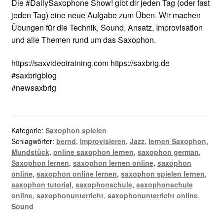
Die #DailySaxophone Show! gibt dir jeden Tag (oder fast
jeden Tag) eine neue Aufgabe zum Üben. Wir machen
Übungen für die Technik, Sound, Ansatz, Improvisation
und alle Themen rund um das Saxophon.
https://saxvideotraining.com https://saxbrig.de
#saxbrigblog
#newsaxbrig
Kategorie:
Saxophon spielen
Schlagwörter:
bernd
,
Improvisieren
,
Jazz
,
lernen Saxophon
,
Mundstück
,
online saxophon lernen
,
saxophon german
,
Saxophon lernen
,
saxophon lernen online
,
saxophon
online
,
saxophon online lernen
,
saxophon spielen lernen
,
saxophon tutorial
,
saxophonschule
,
saxophonschule
online
,
saxophonunterricht
,
saxophonunterricht online
,
Sound