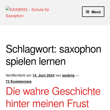
Zur
Zum
Menü
Navigation
Inhalt
springen
springen
Start
40plus
Schlagwort:
saxophon
Aktuelle Blog Artikel
spielen lernen
ANMELDUNG
Veröffentlicht am
14. Juni 2024
von
saxbrig
—
Dankeschön – Impro Basic Downloads (Youtube)
73 Kommentare
Die wahre Geschichte
Datenschutz
hinter meinen Frust
Disclaimer