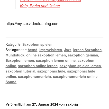
Köln, Berlin und Online
https://my.saxvideotraining.com
Kategorie:
Saxophon spielen
Schlagwörter:
bernd
,
Improvisieren
,
Jazz
,
lernen Saxophon
,
Mundstück
,
online saxophon lernen
,
saxophon german
,
Saxophon lernen
,
saxophon lernen online
,
saxophon
online
,
saxophon online lernen
,
saxophon spielen lernen
,
saxophon tutorial
,
saxophonschule
,
saxophonschule
online
,
saxophonunterricht
,
saxophonunterricht online
,
Sound
Veröffentlicht am
27. Januar 2024
von
saxbrig
—