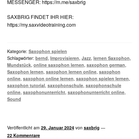
MESSENGER: https://m.me/saxbrig
SAXBRIG FINDET IHR HIER:
https://my.saxvideotraining.com
Kategorie:
Saxophon spielen
Schlagwörter:
bernd
,
Improvisieren
,
Jazz
,
lernen Saxophon
,
Mundstück
,
online saxophon lernen
,
saxophon german
,
Saxophon lernen
,
saxophon lernen online
,
saxophon
online
,
saxophon online lernen
,
saxophon spielen lernen
,
saxophon tutorial
,
saxophonschule
,
saxophonschule
online
,
saxophonunterricht
,
saxophonunterricht online
,
Sound
Veröffentlicht am
29. Januar 2024
von
saxbrig
—
22 Kommentare