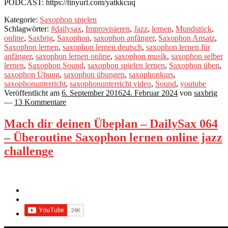
PODCAST: https://tinyurl.com/yatkkcuq
Kategorie:
Saxophon spielen
Schlagwörter:
#dailysax
,
Improvisieren
,
Jazz
,
lernen
,
Mundstück
,
online
,
Saxbrig
,
Saxophon
,
saxophon anfänger
,
Saxophon Ansatz
,
Saxophon lernen
,
saxophon lernen deutsch
,
saxophon lernen für
anfänger
,
saxophon lernen online
,
saxophon musik
,
saxophon selber
lernen
,
Saxophon Sound
,
saxophon spielen lernen
,
Saxophon üben
,
saxophon Übung
,
saxophon übungen
,
saxophonkurs
,
saxophonunterricht
,
saxophonunterricht video
,
Sound
,
youtube
Veröffentlicht am
6. September 2016
24. Februar 2024
von
saxbrig
—
13 Kommentare
Mach dir deinen Übeplan – DailySax 064
– Überoutine Saxophon lernen online jazz
challenge