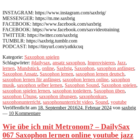
INSTAGRAM: https://www.instagram.com/saxbrig/
MESSENGER: https://m.me.saxbrig
FACEBOOK: https://www.facebook.com/saxbrig
FACEBOOK: https://www.facebook.com/saxvideotraining
TWITTER: https://twitter.com/saxbrig
TUMBLR: https://saxbrig.tumblr.com
PODCAST: https://tinyurl.com/yatkkcuq
Kategorie:
Saxophon spielen
Schlagwörter:
#dailysax
,
ansatz saxophon
,
Improvisieren
,
Jazz
,
lernen
,
Mundstück
,
online
,
Saxbrig
,
Saxophon
,
saxophon anfänger
,
Saxophon Ansatz
,
Saxophon lernen
,
saxophon lernen deutsch
,
saxophon lernen für anfänger
,
saxophon lernen online
,
saxophon
musik
,
saxophon selber lernen
,
Saxophon Sound
,
Saxophon spielen
,
saxophon spielen lernen
,
saxophon tonleitern
,
Saxophon üben
,
saxophon Übung
,
saxophon übungen
,
saxophonkurs
,
saxophonunterricht
,
saxophonunterricht video
,
Sound
,
youtube
Veröffentlicht am
18. September 2016
24. Februar 2024
von
saxbrig
—
10 Kommentare
Wie übe ich mit Metronom? – DailySax
067 Saxophon lernen online youtube jazz