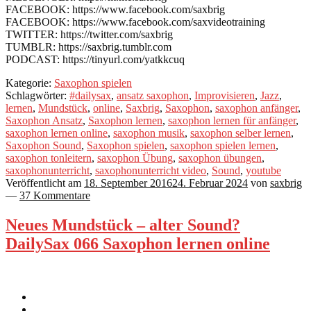
FACEBOOK: https://www.facebook.com/saxbrig
FACEBOOK: https://www.facebook.com/saxvideotraining
TWITTER: https://twitter.com/saxbrig
TUMBLR: https://saxbrig.tumblr.com
PODCAST: https://tinyurl.com/yatkkcuq
Kategorie:
Saxophon spielen
Schlagwörter:
#dailysax
,
ansatz saxophon
,
Improvisieren
,
Jazz
,
lernen
,
Mundstück
,
online
,
Saxbrig
,
Saxophon
,
saxophon anfänger
,
Saxophon Ansatz
,
Saxophon lernen
,
saxophon lernen für anfänger
,
saxophon lernen online
,
saxophon musik
,
saxophon selber lernen
,
Saxophon Sound
,
Saxophon spielen
,
saxophon spielen lernen
,
saxophon tonleitern
,
saxophon Übung
,
saxophon übungen
,
saxophonunterricht
,
saxophonunterricht video
,
Sound
,
youtube
Veröffentlicht am
18. September 2016
24. Februar 2024
von
saxbrig
—
37 Kommentare
Neues Mundstück – alter Sound?
DailySax 066 Saxophon lernen online