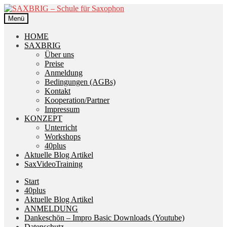
Zur
Zum
Navigation
Inhalt
Menü
springen
springen
HOME
SAXBRIG
Über uns
Preise
Anmeldung
Bedingungen (AGBs)
Kontakt
Kooperation/Partner
Impressum
KONZEPT
Unterricht
Workshops
40plus
Aktuelle Blog Artikel
SaxVideoTraining
Start
40plus
Aktuelle Blog Artikel
ANMELDUNG
Dankeschön – Impro Basic Downloads (Youtube)
Datenschutz