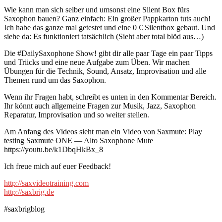
Wie kann man sich selber und umsonst eine Silent Box fürs
Saxophon bauen? Ganz einfach: Ein großer Pappkarton tuts auch!
Ich habe das ganze mal getestet und eine 0 € Silentbox gebaut. Und
siehe da: Es funktioniert tatsächlich (Sieht aber total blöd aus…)
Die #DailySaxophone Show! gibt dir alle paar Tage ein paar Tipps
und Triicks und eine neue Aufgabe zum Üben. Wir machen
Übungen für die Technik, Sound, Ansatz, Improvisation und alle
Themen rund um das Saxophon.
Wenn ihr Fragen habt, schreibt es unten in den Kommentar Bereich.
Ihr könnt auch allgemeine Fragen zur Musik, Jazz, Saxophon
Reparatur, Improvisation und so weiter stellen.
Am Anfang des Videos sieht man ein Video von Saxmute: Play
testing Saxmute ONE — Alto Saxophone Mute
https://youtu.be/k1DbqHkBx_8
Ich freue mich auf euer Feedback!
http://saxvideotraining.com
http://saxbrig.de
#saxbrigblog