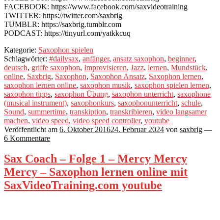
FACEBOOK: https://www.facebook.com/saxvideotraining
TWITTER: https://twitter.com/saxbrig
TUMBLR: https://saxbrig.tumblr.com
PODCAST: https://tinyurl.com/yatkkcuq
Kategorie:
Saxophon spielen
Schlagwörter:
#dailysax
,
anfänger
,
ansatz saxophon
,
beginner
,
deutsch
,
griffe saxophon
,
Improvisieren
,
Jazz
,
lernen
,
Mundstück
,
online
,
Saxbrig
,
Saxophon
,
Saxophon Ansatz
,
Saxophon lernen
,
saxophon lernen online
,
saxophon musik
,
saxophon spielen lernen
,
saxophon tipps
,
saxophon Übung
,
saxophon unterricht
,
saxophone
(musical instrument)
,
saxophonkurs
,
saxophonunterricht
,
schule
,
Sound
,
summertime
,
transkiption
,
transkribieren
,
video langsamer
machen
,
video speed
,
video speed controller
,
youtube
Veröffentlicht am
6. Oktober 2016
24. Februar 2024
von
saxbrig
—
6 Kommentare
Sax Coach – Folge 1 – Mercy Mercy
Mercy – Saxophon lernen online mit
SaxVideoTraining.com youtube