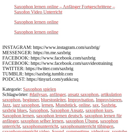
Saxophon lernen online – Anfänger Fortgeschrittene –
Saxofon Video Unterricht
Saxophon lernen online
Saxophon lernen online
INSTAGRAM: https://www.instagram.com/saxbrig/
MESSENGER: https://m.me.saxbrig
FACEBOOK: https://www.facebook.com/saxbrig
FACEBOOK: https://www.facebook.com/saxvideotraining
TWITTER: https://twitter.com/saxbrig
TUMBLR: https://saxbrig.tumblr.com
PODCAST: https://tinyurl.com/yatkkcuq
Kategorie:
Saxophon spielen
Schlagwörter:
#dailysax
,
anfänger
,
ansatz saxophon
,
artikulation
saxophon
,
beginner
,
bluestonleiter
,
Improvisation
,
Improvisieren
,
Jazz
,
jazz saxophon
,
lernen
,
Mundstück
,
online
,
sax
,
Saxbrig
,
saxbrig blues
,
Saxophon
,
Saxophon Ansatz
,
saxophon kurs
,
Saxophon lernen
,
saxophon lernen deutsch
,
saxophon lernen für
anfänger
,
saxophon selber lernen
,
saxophon Übung
,
saxophon
unterricht
,
saxophonunterricht
,
saxophonunterricht tübingen
,
saxophonunterricht video
,
Sound
,
summertime
,
videokurs
,
youtube