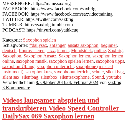
MESSENGER: https://m.me.saxbrig
FACEBOOK: https://www.facebook.com/saxbrig
FACEBOOK: https://www.facebook.com/saxvideotraining
TWITTER: https://twitter.com/saxbrig
TUMBLR: https://saxbrig.tumblr.com
PODCAST: https://tinyurl.com/yatkkcuq
Kategorie:
Saxophon spielen
Schlagwörter:
#dailysax
,
anfänger
,
ansatz saxophon
,
beginner
,
deutsch
,
Improvisieren
,
Jazz
,
lernen
,
Mundstück
,
online
,
Saxbrig
,
Saxophon
,
Saxophon Ansatz
,
Saxophon lernen
,
saxophon lernen
online
,
saxophon musik
,
saxophon spielen lernen
,
saxophon tipps
,
saxophon Übung
,
saxophon unterricht
,
saxophone (musical
instrument)
,
saxophonkurs
,
saxophonunterricht
,
schule
,
silent bag
,
silent sax
,
silentbag
,
silentbox
,
silentsaxophone
,
Sound
,
youtube
Veröffentlicht am
8. Oktober 2016
24. Februar 2024
von
saxbrig
—
3 Kommentare
Videos langsamer abspielen und
transkribieren Video Speed Controller –
DailySax 069 Saxophon lernen