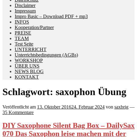
Disclaimer
Impressum
Impro Basic – Download PDF + mp3
INFOS
Kooperation/Partner
PREISE
TEAM
Test Seite
UNTERRICHT
Unterrichtsbedingungen (AGBs)
WORKSHOP
ÜBER UNS
NEWS BLOG
KONTAKT
Schlagwort:
saxophon Übung
Veröffentlicht am
13. Oktober 2016
24. Februar 2024
von
saxbrig
—
35 Kommentare
DIY Saxophone Silent Bag Box – DailySax
070 Das Saxophon leise machen mit der