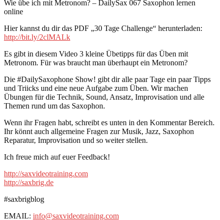
Wie übe ich mit Metronom? – DailySax 067 Saxophon lernen
online
Hier kannst du dir das PDF „30 Tage Challenge“ herunterladen:
http://bit.ly/2clMALk
Es gibt in diesem Video 3 kleine Übetipps für das Üben mit
Metronom. Für was braucht man überhaupt ein Metronom?
Die #DailySaxophone Show! gibt dir alle paar Tage ein paar Tipps
und Triicks und eine neue Aufgabe zum Üben. Wir machen
Übungen für die Technik, Sound, Ansatz, Improvisation und alle
Themen rund um das Saxophon.
Wenn ihr Fragen habt, schreibt es unten in den Kommentar Bereich.
Ihr könnt auch allgemeine Fragen zur Musik, Jazz, Saxophon
Reparatur, Improvisation und so weiter stellen.
Ich freue mich auf euer Feedback!
http://saxvideotraining.com
http://saxbrig.de
#saxbrigblog
EMAIL:
info@saxvideotraining.com