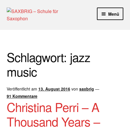
Zur
Zum
Menü
Navigation
Inhalt
springen
springen
Start
40plus
Schlagwort:
jazz
Aktuelle Blog Artikel
music
ANMELDUNG
Veröffentlicht am
13. August 2016
von
saxbrig
—
Dankeschön – Impro Basic Downloads (Youtube)
91 Kommentare
Christina Perri – A
Datenschutz
Thousand Years –
Disclaimer