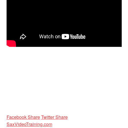
Unterrichtsbedingungen (AGBs)
WORKSHOP
ÜBER UNS
NEWS BLOG
KONTAKT
Facebook Share
Twitter Share
SaxVideoTraining.com