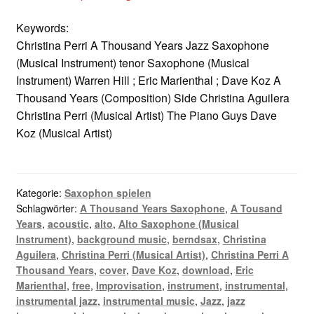
Keywords:
Christina Perri A Thousand Years Jazz Saxophone
(Musical Instrument) tenor Saxophone (Musical
Instrument) Warren Hill ; Eric Marienthal ; Dave Koz A
Thousand Years (Composition) Side Christina Aguilera
Christina Perri (Musical Artist) The Piano Guys Dave
Koz (Musical Artist)
Kategorie:
Saxophon spielen
Schlagwörter:
A Thousand Years Saxophone
,
A Tousand
Years
,
acoustic
,
alto
,
Alto Saxophone (Musical
Instrument)
,
background music
,
berndsax
,
Christina
Aguilera
,
Christina Perri (Musical Artist)
,
Christina Perri A
Thousand Years
,
cover
,
Dave Koz
,
download
,
Eric
Marienthal
,
free
,
Improvisation
,
instrument
,
instrumental
,
instrumental jazz
,
instrumental music
,
Jazz
,
jazz