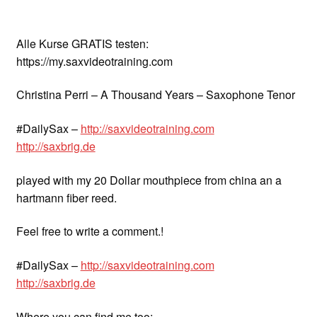
Alle Kurse GRATIS testen:
https://my.saxvideotraining.com
Christina Perri – A Thousand Years – Saxophone Tenor
#DailySax –
http://saxvideotraining.com
http://saxbrig.de
played with my 20 Dollar mouthpiece from china an a
hartmann fiber reed.
Feel free to write a comment.!
#DailySax –
http://saxvideotraining.com
http://saxbrig.de
Where you can find me too: