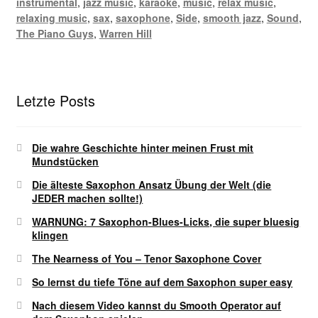
instrumental
,
jazz music
,
karaoke
,
music
,
relax music
,
relaxing music
,
sax
,
saxophone
,
Side
,
smooth jazz
,
Sound
,
The Piano Guys
,
Warren Hill
Letzte Posts
Die wahre Geschichte hinter meinen Frust mit
Mundstücken
Die älteste Saxophon Ansatz Übung der Welt (die
JEDER machen sollte!)
WARNUNG: 7 Saxophon-Blues-Licks, die super bluesig
klingen
The Nearness of You – Tenor Saxophone Cover
So lernst du tiefe Töne auf dem Saxophon super easy
Nach diesem Video kannst du Smooth Operator auf