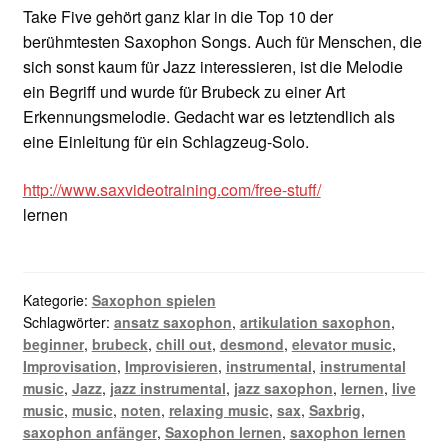
Take Five gehört ganz klar in die Top 10 der
berühmtesten Saxophon Songs. Auch für Menschen, die
sich sonst kaum für Jazz interessieren, ist die Melodie
ein Begriff und wurde für Brubeck zu einer Art
Erkennungsmelodie. Gedacht war es letztendlich als
eine Einleitung für ein Schlagzeug-Solo.
http://www.saxvideotraining.com/free-stuff/
lernen
Kategorie:
Saxophon spielen
Schlagwörter:
ansatz saxophon
,
artikulation saxophon
,
beginner
,
brubeck
,
chill out
,
desmond
,
elevator music
,
Improvisation
,
Improvisieren
,
instrumental
,
instrumental
music
,
Jazz
,
jazz instrumental
,
jazz saxophon
,
lernen
,
live
music
,
music
,
noten
,
relaxing music
,
sax
,
Saxbrig
,
saxophon anfänger
,
Saxophon lernen
,
saxophon lernen