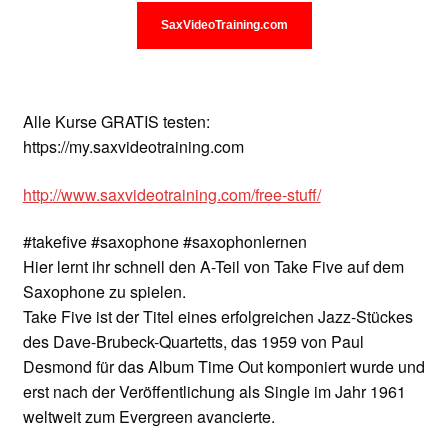
Unterrichtsbedingungen (AGBs)
SaxVideoTraining.com
WORKSHOP
ÜBER UNS
Alle Kurse GRATIS testen:
https://my.saxvideotraining.com
NEWS BLOG
http://www.saxvideotraining.com/free-stuff/
KONTAKT
#takefive #saxophone #saxophonlernen
Hier lernt ihr schnell den A-Teil von Take Five auf dem
Saxophone zu spielen.
Take Five ist der Titel eines erfolgreichen Jazz-Stückes
des Dave-Brubeck-Quartetts, das 1959 von Paul
Desmond für das Album Time Out komponiert wurde und
erst nach der Veröffentlichung als Single im Jahr 1961
weltweit zum Evergreen avancierte.