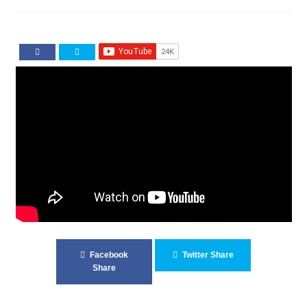
Impressum
Impro Basic – Download PDF + mp3
INFOS
Kooperation/Partner
PREISE
TEAM
Test Seite
Facebook
Twitter Share
Share
UNTERRICHT