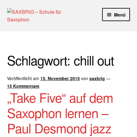
Zur
Zum
Menü
Navigation
Inhalt
springen
springen
Start
40plus
Schlagwort:
chill out
Aktuelle Blog Artikel
Veröffentlicht am
15. November 2015
von
saxbrig
—
ANMELDUNG
15 Kommentare
„Take Five“ auf dem
Dankeschön – Impro Basic Downloads (Youtube)
Saxophon lernen –
Datenschutz
Paul Desmond jazz
Disclaimer