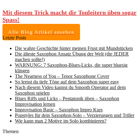
Mit diesem Trick macht dir Tonleitern üben sogar
Spass!
Alle Blog Artikel ansehen
Letzte Posts
Die wahre Geschichte hinter meinen Frust mit Mundstücken
Die älteste Saxophon Ansatz Übung der Welt (die JEDER
machen sollte!)
WARNUNG: 7 Saxophon-Blues-Licks, die super bluesig
klingen
The Nearness of You – Tenor Saxophone Cover
So lernst du tiefe Töne auf dem Saxophon super easy
Nach diesem Video kannst du Smooth Operator auf dem
Saxophon spielen
Blues Riffs und Licks – Pentatonik üben – Saxophon
Improvisation lernen
Improvisation Basic – Saxophon Impro Kurs
Popstyles für dein Saxophon-Solo – Verzierungen und Triller
Wie kann man 2 Motive im Solo kombinieren?
Themen