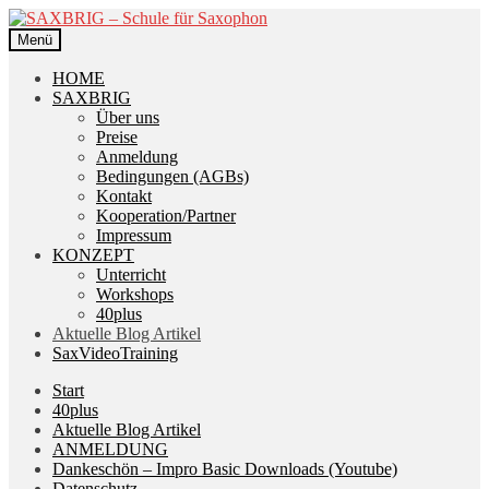
Zur
Zum
Navigation
Inhalt
Menü
springen
springen
HOME
SAXBRIG
Über uns
Preise
Anmeldung
Bedingungen (AGBs)
Kontakt
Kooperation/Partner
Impressum
KONZEPT
Unterricht
Workshops
40plus
Aktuelle Blog Artikel
SaxVideoTraining
Start
40plus
Aktuelle Blog Artikel
ANMELDUNG
Dankeschön – Impro Basic Downloads (Youtube)
Datenschutz