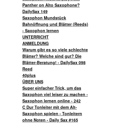
Panther on Alto Saxophone?
DailySax 149
Saxophon Mundstück
Bahnöffnung und Blätter (Reeds)
- Saxophon lernen
UNTERRICHT
ANMELDUNG
Warum gibt es so viele schlechte
Blätter? Welche sind gut? Die
Blätter-Beratung! - DailySax 098
Reed
40plus
ÜBER UNS
Super einfacher Trick, um das
Saxophon viel leiser zu machen -
Saxophon lernen online - 242
C Dur Tonleiter mit dem Alt-
Saxophon spielen - Tonleitern
ohne Noten - Daily Sax #165