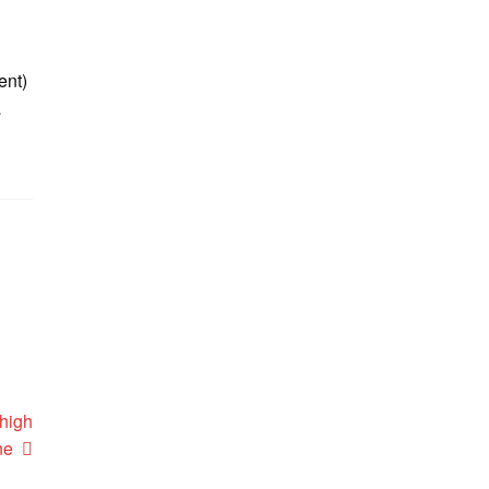
ent)
a
g
high
ne