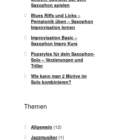
Saxophon spielen
Blues Riffs und Licks –
Pentatonik üben – Saxophon
Improvisation lernen
Improvisation Basic –
Saxophon Impro Kurs
Popstyles für dein Saxophon-
Solo – Verzierungen und
Triller
Wie kann man 2 Motive im
Solo kombinieren?
Themen
Allgemein
(12)
Jazzmusiker
(1)