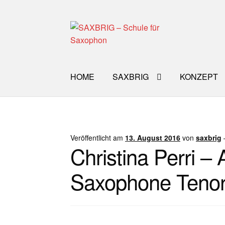
Zur
Zum
Navigation
Inhalt
springen
springen
HOME
SAXBRIG
KONZEPT
Start
40plus
Aktuelle Blog Artikel
ANMELD
Impro Basic – Download PDF + mp3
INFO
Veröffentlicht am
13. August 2016
von
saxbrig
Christina Perri –
WORKSHOP
ÜBER UNS
NEWS BLOG
K
Saxophone Tenor 