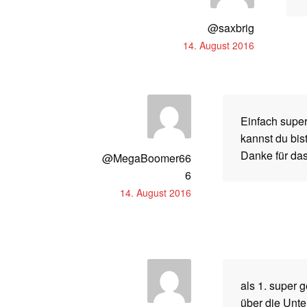
@saxbrig
14. August 2016
Einfach super
kannst du bis
Danke für da
@MegaBoomer66
6
14. August 2016
als 1. super g
über die Unt