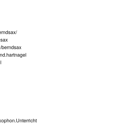
erndsax/
dsax
/berndsax
nd.hartnagel
l
ophon.Unterricht