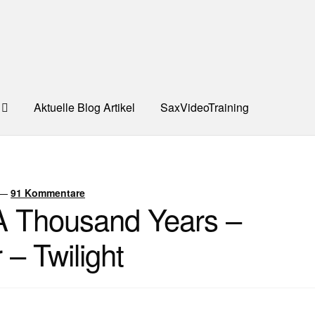
Aktuelle Blog Artikel
SaxVideoTraining
UNG
Dankeschön – Impro Basic Downloads (Youtube)
Datensc
S
Kooperation/Partner
PREISE
TEAM
Test Seite
UNTERRICH
—
91 Kommentare
 A Thousand Years –
ONTAKT
– Twilight