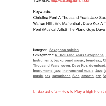
TUMBLR:
http://saxbrig.tumblr.com
Keywords:
Christina Perri A Thousand Years Jazz Sax
Warren Hill ; Eric Marienthal ; Dave Koz A
Perri (Musical Artist) The Piano Guys Dave 
Kategorie:
Saxophon spielen
Schlagwörter:
A Thousand Years Saxophone
,
Instrument)
,
background music
,
berndsax
,
C
Thousand Years
,
cover
,
Dave Koz
,
download
instrumental jazz
,
instrumental music
,
Jazz
,
j
music
,
sax
,
saxophone
,
Side
,
smooth jazz
,
S
Beitragsnavigation
Vorheriger
Sax #shorts – How to Play a high F on t
Beitrag: