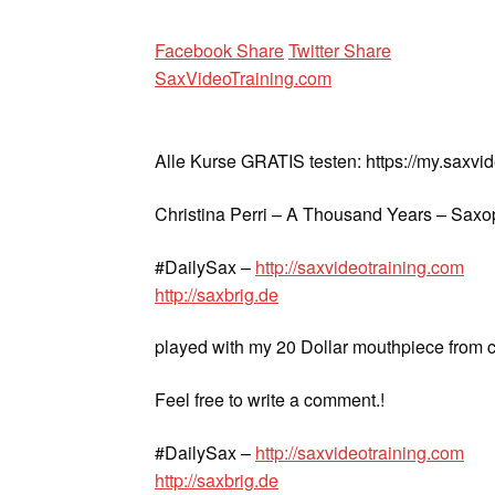
Facebook Share
Twitter Share
SaxVideoTraining.com
Alle Kurse GRATIS testen: https://my.saxvi
Christina Perri – A Thousand Years – Sax
#DailySax –
http://saxvideotraining.com
http://saxbrig.de
played with my 20 Dollar mouthpiece from c
Feel free to write a comment.!
#DailySax –
http://saxvideotraining.com
http://saxbrig.de