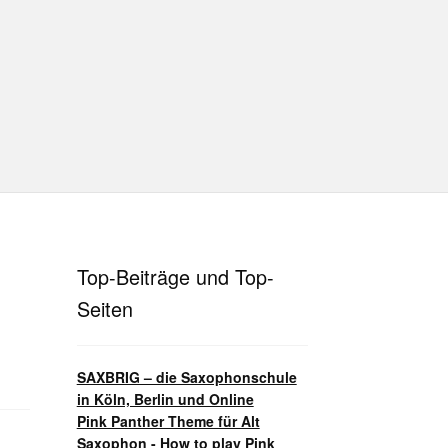
hutz
Disclaimer
Impressum
T
Unterrichtsbedingungen (AGBs)
Top-Beiträge und Top-
Seiten
SAXBRIG – die Saxophonschule
in Köln, Berlin und Online
Pink Panther Theme für Alt
Saxophon - How to play Pink