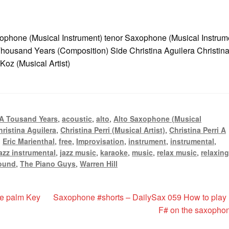
ophone (Musical Instrument) tenor Saxophone (Musical Instrum
 Thousand Years (Composition) Side Christina Aguilera Christin
Koz (Musical Artist)
A Tousand Years
,
acoustic
,
alto
,
Alto Saxophone (Musical
hristina Aguilera
,
Christina Perri (Musical Artist)
,
Christina Perri A
,
Eric Marienthal
,
free
,
Improvisation
,
instrument
,
instrumental
,
azz instrumental
,
jazz music
,
karaoke
,
music
,
relax music
,
relaxin
ound
,
The Piano Guys
,
Warren Hill
Nächster
he palm Key
Saxophone #shorts – DailySax 059 How to play 
Beitrag:
F# on the saxopho