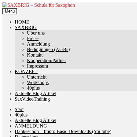
Zur
Zum
Navigation
Inhalt
Menü
springen
springen
HOME
SAXBRIG
Über uns
Preise
Anmeldung
Bedingungen (AGBs)
Kontakt
Kooperation/Partner
Impressum
KONZEPT
Unterricht
Workshops
40plus
Aktuelle Blog Artikel
SaxVideoTraining
Start
40plus
Aktuelle Blog Artikel
ANMELDUNG
Dankeschön – Impro Basic Downloads (Youtube)
Datenschutz