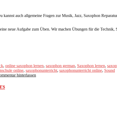
 kannst auch allgemeine Fragen zur Musik, Jazz, Saxophon Reparatur, 
) eine neue Aufgabe zum Üben. Wir machen Übungen für die Technik, 
ck
,
online saxophon lernen
,
saxophon german
,
Saxophon lernen
,
saxop
nschule online
,
saxophonunterricht
,
saxophonunterricht online
,
Sound
mmentar hinterlassen
rs