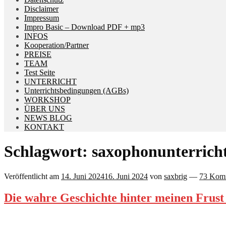
Disclaimer
Impressum
Impro Basic – Download PDF + mp3
INFOS
Kooperation/Partner
PREISE
TEAM
Test Seite
UNTERRICHT
Unterrichtsbedingungen (AGBs)
WORKSHOP
ÜBER UNS
NEWS BLOG
KONTAKT
Schlagwort:
saxophonunterrich
Veröffentlicht am
14. Juni 2024
16. Juni 2024
von
saxbrig
—
73 Kom
Die wahre Geschichte hinter meinen Frus