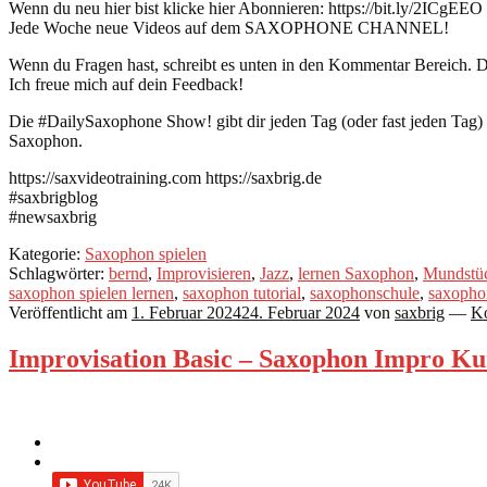
Wenn du neu hier bist klicke hier Abonnieren: https://bit.ly/2ICgEEO
Jede Woche neue Videos auf dem SAXOPHONE CHANNEL!
Wenn du Fragen hast, schreibt es unten in den Kommentar Bereich. Du
Ich freue mich auf dein Feedback!
Die #DailySaxophone Show! gibt dir jeden Tag (oder fast jeden Tag
Saxophon.
https://saxvideotraining.com https://saxbrig.de
#saxbrigblog
#newsaxbrig
Kategorie:
Saxophon spielen
Schlagwörter:
bernd
,
Improvisieren
,
Jazz
,
lernen Saxophon
,
Mundstü
saxophon spielen lernen
,
saxophon tutorial
,
saxophonschule
,
saxopho
Veröffentlicht am
1. Februar 2024
24. Februar 2024
von
saxbrig
—
Ko
Improvisation Basic – Saxophon Impro Ku