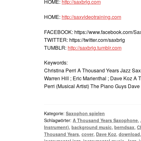
HOME:
http://saxbrig.com
HOME:
http://saxvideotraining.com
FACEBOOK: https://www.facebook.com/Sax
TWITTER: https://twitter.com/saxbrig
TUMBLR:
http://saxbrig.tumblr.com
Keywords:
Christina Perri A Thousand Years Jazz Sax
Warren Hill ; Eric Marienthal ; Dave Koz A
Perri (Musical Artist) The Piano Guys Dave 
Kategorie:
Saxophon spielen
Schlagwörter:
A Thousand Years Saxophone
,
Instrument)
,
background music
,
berndsax
,
C
Thousand Years
,
cover
,
Dave Koz
,
download
instrumental jazz
,
instrumental music
,
Jazz
,
j