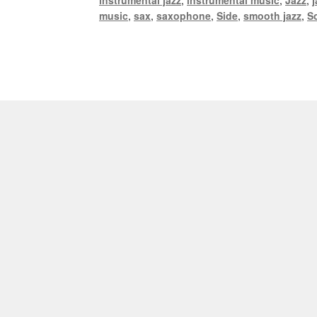
music
,
sax
,
saxophone
,
Side
,
smooth jazz
,
S