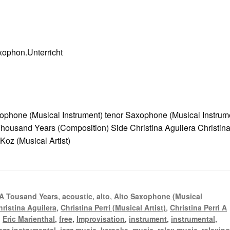
ophon.Unterricht
ophone (Musical Instrument) tenor Saxophone (Musical Instrum
 Thousand Years (Composition) Side Christina Aguilera Christin
Koz (Musical Artist)
A Tousand Years
,
acoustic
,
alto
,
Alto Saxophone (Musical
hristina Aguilera
,
Christina Perri (Musical Artist)
,
Christina Perri A
,
Eric Marienthal
,
free
,
Improvisation
,
instrument
,
instrumental
,
azz instrumental
,
jazz music
,
karaoke
,
music
,
relax music
,
relaxin