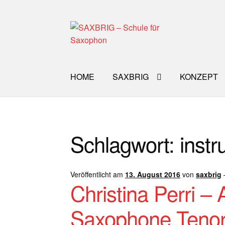
Zur
Zum
Navigation
Inhalt
springen
springen
HOME
SAXBRIG
KONZEPT
Start
40plus
Aktuelle Blog Artikel
ANMELD
Schlagwort:
inst
Impro Basic – Download PDF + mp3
INFO
WORKSHOP
ÜBER UNS
NEWS BLOG
K
Veröffentlicht am
13. August 2016
von
saxbrig
Christina Perri –
Saxophone Tenor 