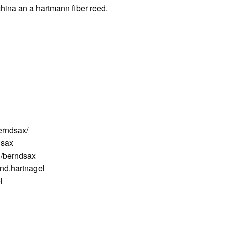
hina an a hartmann fiber reed.
erndsax/
dsax
/berndsax
nd.hartnagel
l