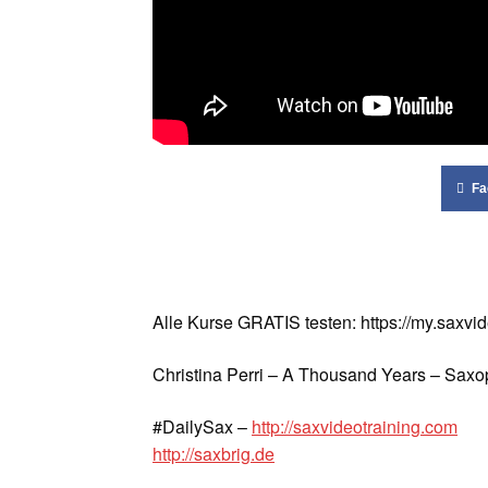
Fa
Alle Kurse GRATIS testen: https://my.saxvi
Christina Perri – A Thousand Years – Sax
#DailySax –
http://saxvideotraining.com
http://saxbrig.de