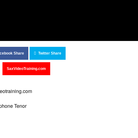
cebook Share
Twitter Share
SaxVideoTraining.com
deotraining.com
ophone Tenor