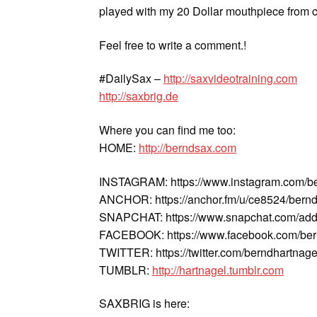
played with my 20 Dollar mouthpiece from c
Feel free to write a comment.!
#DailySax –
http://saxvideotraining.com
http://saxbrig.de
Where you can find me too:
HOME:
http://berndsax.com
INSTAGRAM: https://www.instagram.com/b
ANCHOR: https://anchor.fm/u/ce8524/bern
SNAPCHAT: https://www.snapchat.com/add
FACEBOOK: https://www.facebook.com/ber
TWITTER: https://twitter.com/berndhartnage
TUMBLR:
http://hartnagel.tumblr.com
SAXBRIG is here: