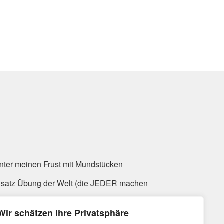
nter meinen Frust mit Mundstücken
nsatz Übung der Welt (die JEDER machen
Wir schätzen Ihre Privatsphäre
ues-Licks, die super bluesig klingen