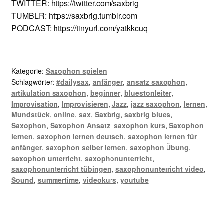
TWITTER: https://twitter.com/saxbrig
TUMBLR: https://saxbrig.tumblr.com
PODCAST: https://tinyurl.com/yatkkcuq
Kategorie:
Saxophon spielen
Schlagwörter:
#dailysax
,
anfänger
,
ansatz saxophon
,
artikulation saxophon
,
beginner
,
bluestonleiter
,
Improvisation
,
Improvisieren
,
Jazz
,
jazz saxophon
,
lernen
,
Mundstück
,
online
,
sax
,
Saxbrig
,
saxbrig blues
,
Saxophon
,
Saxophon Ansatz
,
saxophon kurs
,
Saxophon
lernen
,
saxophon lernen deutsch
,
saxophon lernen für
anfänger
,
saxophon selber lernen
,
saxophon Übung
,
saxophon unterricht
,
saxophonunterricht
,
saxophonunterricht tübingen
,
saxophonunterricht video
,
Sound
,
summertime
,
videokurs
,
youtube