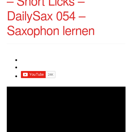
– Short Licks –
DailySax 054 –
Saxophon lernen