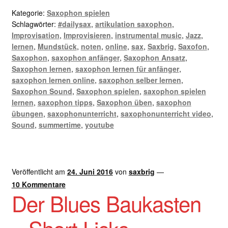
Kategorie:
Saxophon spielen
Schlagwörter:
#dailysax
,
artikulation saxophon
,
Improvisation
,
Improvisieren
,
instrumental music
,
Jazz
,
lernen
,
Mundstück
,
noten
,
online
,
sax
,
Saxbrig
,
Saxofon
,
Saxophon
,
saxophon anfänger
,
Saxophon Ansatz
,
Saxophon lernen
,
saxophon lernen für anfänger
,
saxophon lernen online
,
saxophon selber lernen
,
Saxophon Sound
,
Saxophon spielen
,
saxophon spielen
lernen
,
saxophon tipps
,
Saxophon üben
,
saxophon
übungen
,
saxophonunterricht
,
saxophonunterricht video
,
Sound
,
summertime
,
youtube
Veröffentlicht am
24. Juni 2016
von
saxbrig
—
10 Kommentare
Der Blues Baukasten