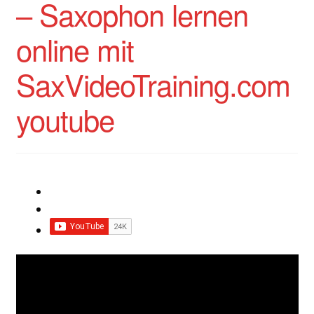
– Saxophon lernen
Impressum
online mit
Impro Basic – Download PDF + mp3
SaxVideoTraining.com
INFOS
youtube
Kooperation/Partner
PREISE
TEAM
Test Seite
UNTERRICHT