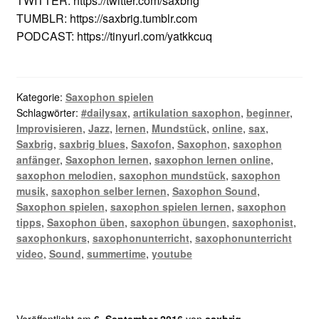
TWITTER: https://twitter.com/saxbrig
TUMBLR: https://saxbrig.tumblr.com
PODCAST: https://tinyurl.com/yatkkcuq
Kategorie:
Saxophon spielen
Schlagwörter:
#dailysax
,
artikulation saxophon
,
beginner
,
Improvisieren
,
Jazz
,
lernen
,
Mundstück
,
online
,
sax
,
Saxbrig
,
saxbrig blues
,
Saxofon
,
Saxophon
,
saxophon
anfänger
,
Saxophon lernen
,
saxophon lernen online
,
saxophon melodien
,
saxophon mundstück
,
saxophon
musik
,
saxophon selber lernen
,
Saxophon Sound
,
Saxophon spielen
,
saxophon spielen lernen
,
saxophon
tipps
,
Saxophon üben
,
saxophon übungen
,
saxophonist
,
saxophonkurs
,
saxophonunterricht
,
saxophonunterricht
video
,
Sound
,
summertime
,
youtube
Veröffentlicht am
6. September 2016
von
saxbrig
—