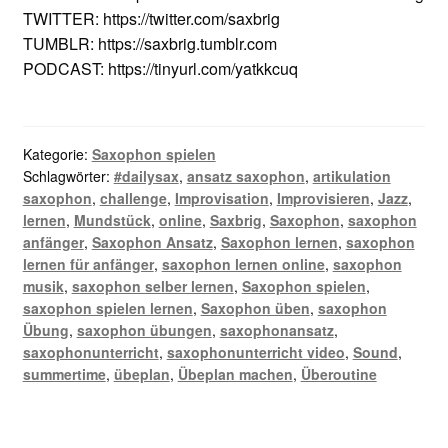
TWITTER: https://twitter.com/saxbrig
TUMBLR: https://saxbrig.tumblr.com
PODCAST: https://tinyurl.com/yatkkcuq
Kategorie:
Saxophon spielen
Schlagwörter:
#dailysax
,
ansatz saxophon
,
artikulation
saxophon
,
challenge
,
Improvisation
,
Improvisieren
,
Jazz
,
lernen
,
Mundstück
,
online
,
Saxbrig
,
Saxophon
,
saxophon
anfänger
,
Saxophon Ansatz
,
Saxophon lernen
,
saxophon
lernen für anfänger
,
saxophon lernen online
,
saxophon
musik
,
saxophon selber lernen
,
Saxophon spielen
,
saxophon spielen lernen
,
Saxophon üben
,
saxophon
Übung
,
saxophon übungen
,
saxophonansatz
,
saxophonunterricht
,
saxophonunterricht video
,
Sound
,
summertime
,
übeplan
,
Übeplan machen
,
Überoutine