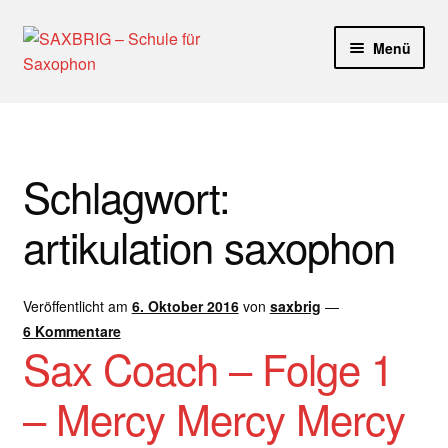
Zur
Zum
Menü
Navigation
Inhalt
springen
springen
Start
40plus
Schlagwort:
Aktuelle Blog Artikel
artikulation saxophon
ANMELDUNG
Veröffentlicht am
6. Oktober 2016
von
saxbrig
—
Dankeschön – Impro Basic Downloads (Youtube)
6 Kommentare
Sax Coach – Folge 1
Datenschutz
– Mercy Mercy Mercy
Disclaimer