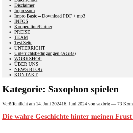
Disclaimer
Impressum
Impro Basic – Download PDF + mp3
INFOS
Kooperation/Partner
PREISE
TEAM
Test Seite
UNTERRICHT
Unterrichtsbedingungen (AGBs)
WORKSHOP
ÜBER UNS
NEWS BLOG
KONTAKT
Kategorie:
Saxophon spielen
Veröffentlicht am
14. Juni 2024
16. Juni 2024
von
saxbrig
—
73 Kom
Die wahre Geschichte hinter meinen Frus