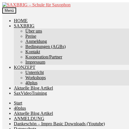
Zur
Zum
Navigation
Inhalt
Menü
springen
springen
HOME
SAXBRIG
Über uns
Preise
Anmeldung
Bedingungen (AGBs)
Kontakt
Kooperation/Partner
Impressum
KONZEPT
Unterricht
Workshops
40plus
Aktuelle Blog Artikel
SaxVideoTraining
Start
40plus
Aktuelle Blog Artikel
ANMELDUNG
Dankeschön – Impro Basic Downloads (Youtube)
Datenschutz