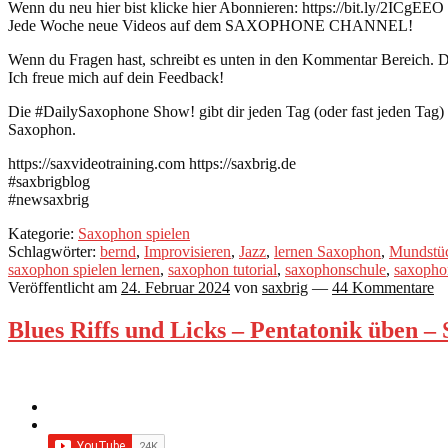
Wenn du neu hier bist klicke hier Abonnieren: https://bit.ly/2ICgEEO
Jede Woche neue Videos auf dem SAXOPHONE CHANNEL!
Wenn du Fragen hast, schreibt es unten in den Kommentar Bereich. Du
Ich freue mich auf dein Feedback!
Die #DailySaxophone Show! gibt dir jeden Tag (oder fast jeden Tag
Saxophon.
https://saxvideotraining.com https://saxbrig.de
#saxbrigblog
#newsaxbrig
Kategorie:
Saxophon spielen
Schlagwörter:
bernd
,
Improvisieren
,
Jazz
,
lernen Saxophon
,
Mundstü
saxophon spielen lernen
,
saxophon tutorial
,
saxophonschule
,
saxopho
Veröffentlicht am
24. Februar 2024
von
saxbrig
—
44 Kommentare
Blues Riffs und Licks – Pentatonik üben –