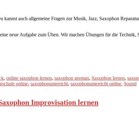
 kannst auch allgemeine Fragen zur Musik, Jazz, Saxophon Reparatur, 
) eine neue Aufgabe zum Üben. Wir machen Übungen für die Technik, 
ck
,
online saxophon lernen
,
saxophon german
,
Saxophon lernen
,
saxop
nschule online
,
saxophonunterricht
,
saxophonunterricht online
,
Sound
 Saxophon Improvisation lernen