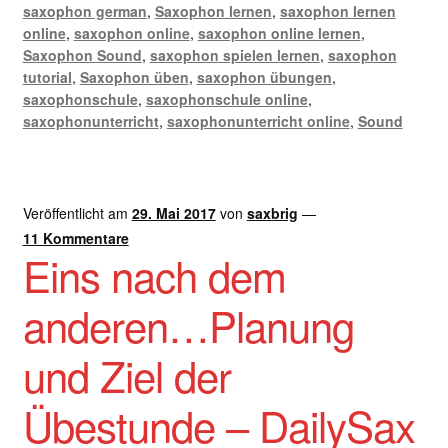
saxophon german
,
Saxophon lernen
,
saxophon lernen
online
,
saxophon online
,
saxophon online lernen
,
Saxophon Sound
,
saxophon spielen lernen
,
saxophon
tutorial
,
Saxophon üben
,
saxophon übungen
,
saxophonschule
,
saxophonschule online
,
saxophonunterricht
,
saxophonunterricht online
,
Sound
Veröffentlicht am
29. Mai 2017
von
saxbrig
—
11 Kommentare
Eins nach dem
anderen…Planung
und Ziel der
Übestunde – DailySax