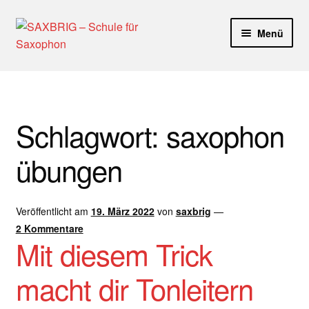
Zur
Zum
Menü
Navigation
Inhalt
springen
springen
Start
40plus
Schlagwort:
saxophon
Aktuelle Blog Artikel
übungen
ANMELDUNG
Veröffentlicht am
19. März 2022
von
saxbrig
—
Dankeschön – Impro Basic Downloads (Youtube)
2 Kommentare
Mit diesem Trick
Datenschutz
macht dir Tonleitern
Disclaimer