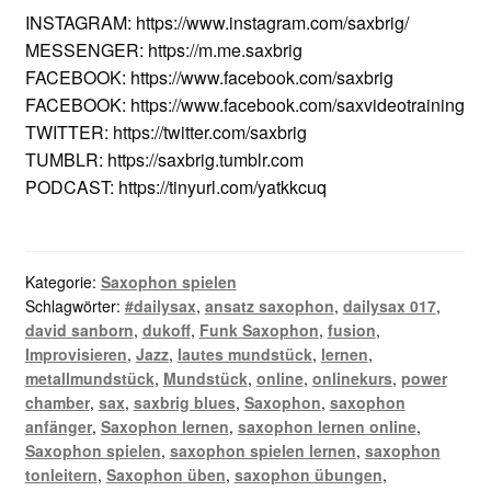
INSTAGRAM: https://www.instagram.com/saxbrig/
MESSENGER: https://m.me.saxbrig
FACEBOOK: https://www.facebook.com/saxbrig
FACEBOOK: https://www.facebook.com/saxvideotraining
TWITTER: https://twitter.com/saxbrig
TUMBLR: https://saxbrig.tumblr.com
PODCAST: https://tinyurl.com/yatkkcuq
Kategorie:
Saxophon spielen
Schlagwörter:
#dailysax
,
ansatz saxophon
,
dailysax 017
,
david sanborn
,
dukoff
,
Funk Saxophon
,
fusion
,
Improvisieren
,
Jazz
,
lautes mundstück
,
lernen
,
metallmundstück
,
Mundstück
,
online
,
onlinekurs
,
power
chamber
,
sax
,
saxbrig blues
,
Saxophon
,
saxophon
anfänger
,
Saxophon lernen
,
saxophon lernen online
,
Saxophon spielen
,
saxophon spielen lernen
,
saxophon
tonleitern
,
Saxophon üben
,
saxophon übungen
,