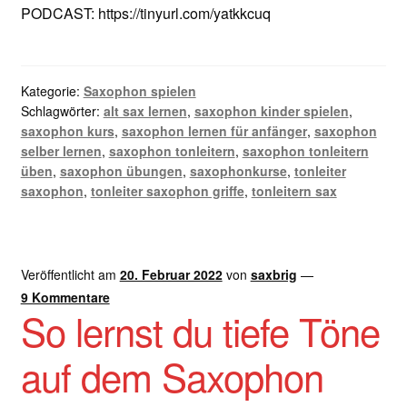
PODCAST: https://tinyurl.com/yatkkcuq
Kategorie:
Saxophon spielen
Schlagwörter:
alt sax lernen
,
saxophon kinder spielen
,
saxophon kurs
,
saxophon lernen für anfänger
,
saxophon
selber lernen
,
saxophon tonleitern
,
saxophon tonleitern
üben
,
saxophon übungen
,
saxophonkurse
,
tonleiter
saxophon
,
tonleiter saxophon griffe
,
tonleitern sax
Veröffentlicht am
20. Februar 2022
von
saxbrig
—
9 Kommentare
So lernst du tiefe Töne
auf dem Saxophon