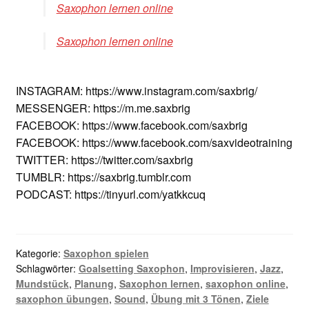
Saxophon lernen online
Saxophon lernen online
INSTAGRAM: https://www.instagram.com/saxbrig/
MESSENGER: https://m.me.saxbrig
FACEBOOK: https://www.facebook.com/saxbrig
FACEBOOK: https://www.facebook.com/saxvideotraining
TWITTER: https://twitter.com/saxbrig
TUMBLR: https://saxbrig.tumblr.com
PODCAST: https://tinyurl.com/yatkkcuq
Kategorie:
Saxophon spielen
Schlagwörter:
Goalsetting Saxophon
,
Improvisieren
,
Jazz
,
Mundstück
,
Planung
,
Saxophon lernen
,
saxophon online
,
saxophon übungen
,
Sound
,
Übung mit 3 Tönen
,
Ziele