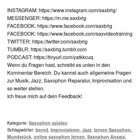
INSTAGRAM: https://www.instagram.com/saxbrig/
MESSENGER: https://m.me.saxbrig
FACEBOOK: https://www.facebook.com/saxbrig
FACEBOOK: https://www.facebook.com/saxvideotraining
TWITTER: https://twitter.com/saxbrig
TUMBLR: https://saxbrig.tumblr.com
PODCAST: https://tinyurl.com/yatkkcuq
Wenn du Fragen hast, schreibt es unten in den
Kommentar Bereich. Du kannst auch allgemeine Fragen
zur Musik, Jazz, Saxophon Reparatur, Improvisation und
so weiter stellen.
Ich freue mich auf dein Feedback!
Kategorie:
Saxophon spielen
Schlagwörter:
bernd
,
Improvisieren
,
Jazz
,
lernen Saxophon
,
Mundstück
,
online saxophon lernen
,
Saxophon Ansatz
,