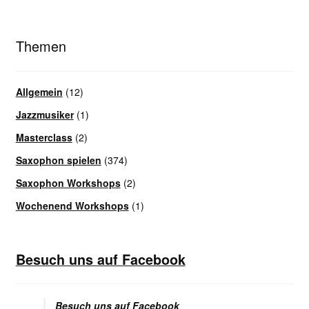
Unterrichtsbedingungen (AGBs)
WORKSHOP
Themen
ÜBER UNS
Allgemein
(12)
NEWS BLOG
Jazzmusiker
(1)
Masterclass
(2)
KONTAKT
Saxophon spielen
(374)
Saxophon Workshops
(2)
Wochenend Workshops
(1)
Besuch uns auf Facebook
Besuch uns auf Facebook