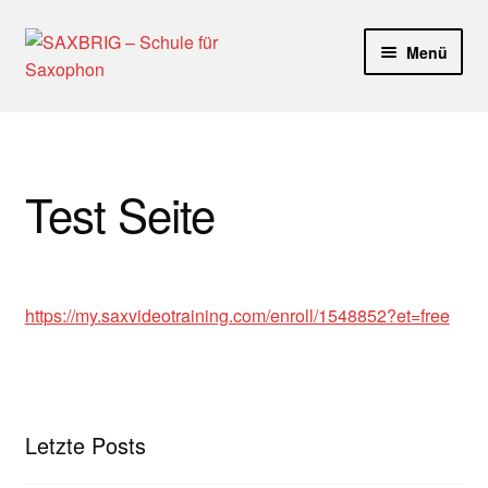
Zur
Zum
Menü
Navigation
Inhalt
springen
springen
Start
40plus
Test Seite
Aktuelle Blog Artikel
ANMELDUNG
https://my.saxvideotraining.com/enroll/1548852?et=free
Dankeschön – Impro Basic Downloads (Youtube)
Datenschutz
Letzte Posts
Disclaimer