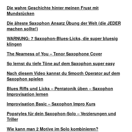
Impressum
Die wahre Geschichte hinter meinen Frust mit
Mundstücken
Impro Basic – Download PDF + mp3
Die älteste Saxophon Ansatz Übung der Welt (die JEDER
machen sollte!)
INFOS
WARNUNG: 7 Saxophon-Blues-Licks, die super bluesig
klingen
The Nearness of You – Tenor Saxophone Cover
Kooperation/Partner
So lernst du tiefe Töne auf dem Saxophon super easy
PREISE
Nach diesem Video kannst du Smooth Operator auf dem
Saxophon spielen
TEAM
Blues Riffs und Licks – Pentatonik üben – Saxophon
Improvisation lernen
Test Seite
Improvisation Basic – Saxophon Impro Kurs
Popstyles für dein Saxophon-Solo – Verzierungen und
UNTERRICHT
Triller
Wie kann man 2 Motive im Solo kombinieren?