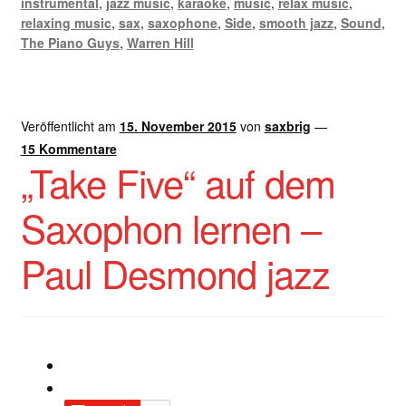
instrumental
,
jazz music
,
karaoke
,
music
,
relax music
,
relaxing music
,
sax
,
saxophone
,
Side
,
smooth jazz
,
Sound
,
The Piano Guys
,
Warren Hill
Veröffentlicht am
15. November 2015
von
saxbrig
—
15 Kommentare
„Take Five“ auf dem
Saxophon lernen –
Paul Desmond jazz