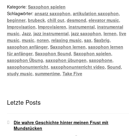
Kategorie:
Saxophon spielen
Schlagwörter:
ansatz saxophon
,
artikulation saxophon
,
beginner
,
brubeck
,
chill out
,
desmond
,
elevator music
,
Improvisation
,
Improvisieren
,
instrumental
,
instrumental
music
,
Jazz
,
jazz instrumental
,
jazz saxophon
,
lernen
,
live
music
,
music
,
noten
,
relaxing music
,
sax
,
Saxbrig
,
saxophon anfänger
,
Saxophon lernen
,
saxophon lernen
für anfänger
,
Saxophon Sound
,
Saxophon spielen
,
saxophon Übung
,
saxophon übungen
,
saxophone
,
saxophonunterricht
,
saxophonunterricht video
,
Sound
,
study music
,
summertime
,
Take Five
Letzte Posts
Die wahre Geschichte hinter meinen Frust mit
Mundstücken