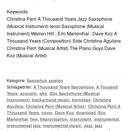
Keywords:
Christina Perri A Thousand Years Jazz Saxophone
(Musical Instrument) tenor Saxophone (Musical
Instrument) Warren Hill ; Eric Marienthal ; Dave Koz A
Thousand Years (Composition) Side Christina Aguilera
Christina Perri (Musical Artist) The Piano Guys Dave
Koz (Musical Artist)
Kategorie:
Saxophon spielen
Schlagwörter:
A Thousand Years Saxophone
,
A Tousand
Years
,
acoustic
,
alto
,
Alto Saxophone (Musical
Instrument)
,
background music
,
berndsax
,
Christina
Aguilera
,
Christina Perri (Musical Artist)
,
Christina Perri A
Thousand Years
,
cover
,
Dave Koz
,
download
,
Eric
Marienthal
,
free
,
Improvisation
,
instrument
,
instrumental
,
instrumental jazz
,
instrumental music
,
Jazz
,
jazz