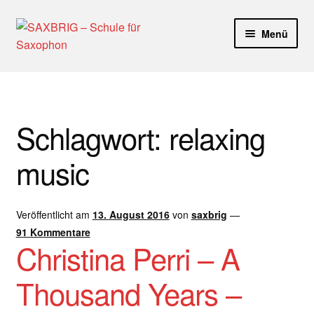
Zur
Zum
Menü
Navigation
Inhalt
springen
springen
Start
40plus
Schlagwort:
relaxing
Aktuelle Blog Artikel
music
ANMELDUNG
Veröffentlicht am
13. August 2016
von
saxbrig
—
Dankeschön – Impro Basic Downloads (Youtube)
91 Kommentare
Christina Perri – A
Datenschutz
Thousand Years –
Disclaimer