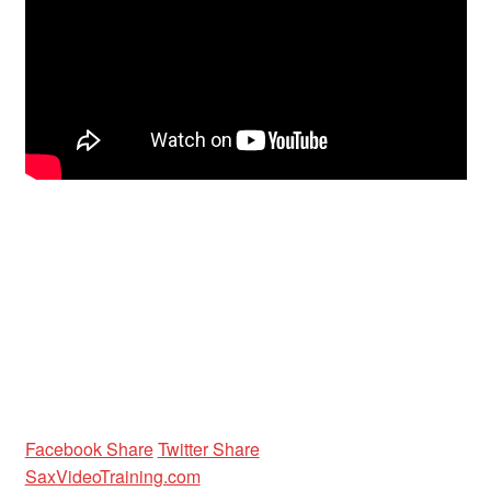
Unterrichtsbedingungen (AGBs)
WORKSHOP
ÜBER UNS
NEWS BLOG
KONTAKT
Facebook Share
Twitter Share
SaxVideoTraining.com