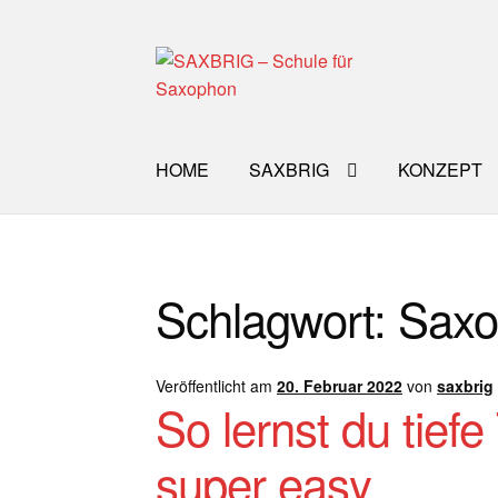
Zur
Zum
Navigation
Inhalt
springen
springen
HOME
SAXBRIG
KONZEPT
Start
40plus
Aktuelle Blog Artikel
ANMELD
Schlagwort:
Saxo
Impro Basic – Download PDF + mp3
INFO
WORKSHOP
ÜBER UNS
NEWS BLOG
K
Veröffentlicht am
20. Februar 2022
von
saxbrig
So lernst du tie
super easy