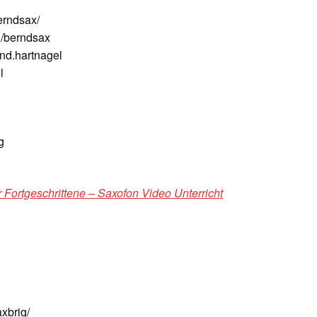
erndsax/
/berndsax
nd.hartnagel
l
g
 Fortgeschrittene – Saxofon Video Unterricht
xbrig/