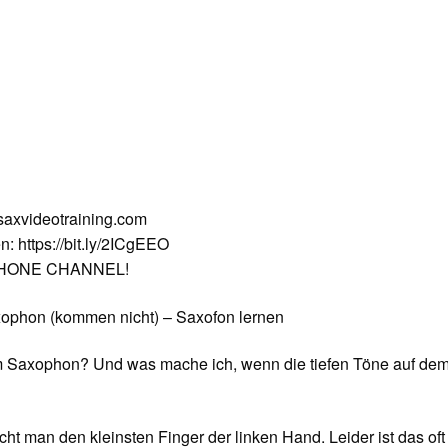
y.saxvideotraining.com
n: https://bit.ly/2ICgEEO
OPHONE CHANNEL!
xophon (kommen nicht) – Saxofon lernen
em Saxophon? Und was mache ich, wenn die tiefen Töne auf de
ht man den kleinsten Finger der linken Hand. Leider ist das oft