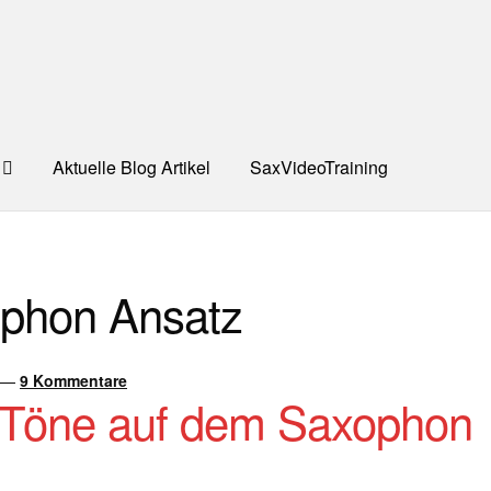
Aktuelle Blog Artikel
SaxVideoTraining
UNG
Dankeschön – Impro Basic Downloads (Youtube)
Datensc
phon Ansatz
S
Kooperation/Partner
PREISE
TEAM
Test Seite
UNTERRICH
ONTAKT
—
9 Kommentare
fe Töne auf dem Saxophon