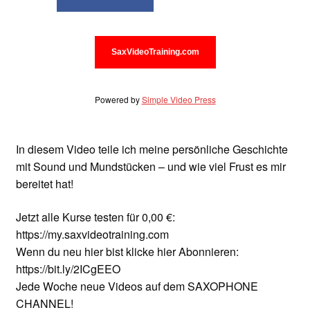
Unterrichtsbedingungen (AGBs)
WORKSHOP
SaxVideoTraining.com
ÜBER UNS
Powered by
Simple Video Press
NEWS BLOG
KONTAKT
In diesem Video teile ich meine persönliche Geschichte
mit Sound und Mundstücken – und wie viel Frust es mir
bereitet hat!
Jetzt alle Kurse testen für 0,00 €:
https://my.saxvideotraining.com
Wenn du neu hier bist klicke hier Abonnieren:
https://bit.ly/2ICgEEO
Jede Woche neue Videos auf dem SAXOPHONE
CHANNEL!