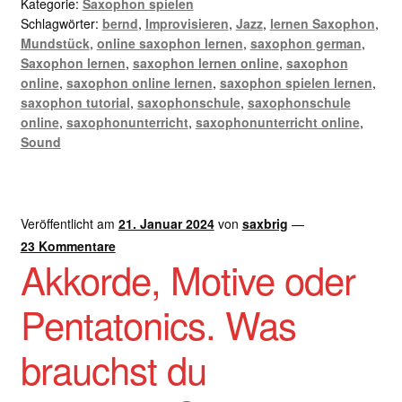
Kategorie:
Saxophon spielen
Schlagwörter:
bernd
,
Improvisieren
,
Jazz
,
lernen Saxophon
,
Mundstück
,
online saxophon lernen
,
saxophon german
,
Saxophon lernen
,
saxophon lernen online
,
saxophon
online
,
saxophon online lernen
,
saxophon spielen lernen
,
saxophon tutorial
,
saxophonschule
,
saxophonschule
online
,
saxophonunterricht
,
saxophonunterricht online
,
Sound
Veröffentlicht am
21. Januar 2024
von
saxbrig
—
23 Kommentare
Akkorde, Motive oder
Pentatonics. Was
brauchst du