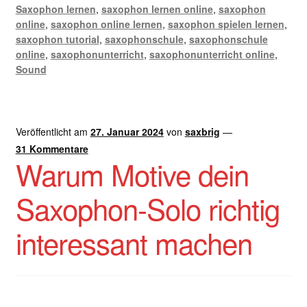
Saxophon lernen
,
saxophon lernen online
,
saxophon
online
,
saxophon online lernen
,
saxophon spielen lernen
,
saxophon tutorial
,
saxophonschule
,
saxophonschule
online
,
saxophonunterricht
,
saxophonunterricht online
,
Sound
Veröffentlicht am
27. Januar 2024
von
saxbrig
—
31 Kommentare
Warum Motive dein
Saxophon-Solo richtig
interessant machen