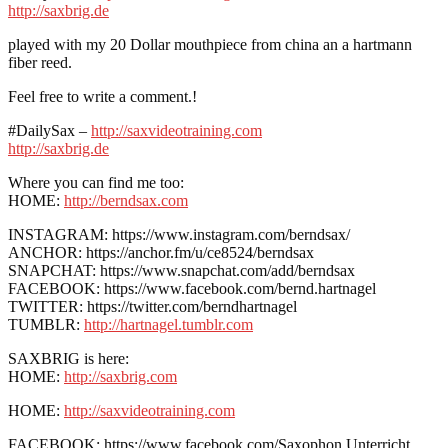
http://saxbrig.de
played with my 20 Dollar mouthpiece from china an a hartmann
fiber reed.
Feel free to write a comment.!
#DailySax –
http://saxvideotraining.com
http://saxbrig.de
Where you can find me too:
HOME:
http://berndsax.com
INSTAGRAM: https://www.instagram.com/berndsax/
ANCHOR: https://anchor.fm/u/ce8524/berndsax
SNAPCHAT: https://www.snapchat.com/add/berndsax
FACEBOOK: https://www.facebook.com/bernd.hartnagel
TWITTER: https://twitter.com/berndhartnagel
TUMBLR:
http://hartnagel.tumblr.com
SAXBRIG is here:
HOME:
http://saxbrig.com
HOME:
http://saxvideotraining.com
FACEBOOK: https://www.facebook.com/Saxophon.Unterricht