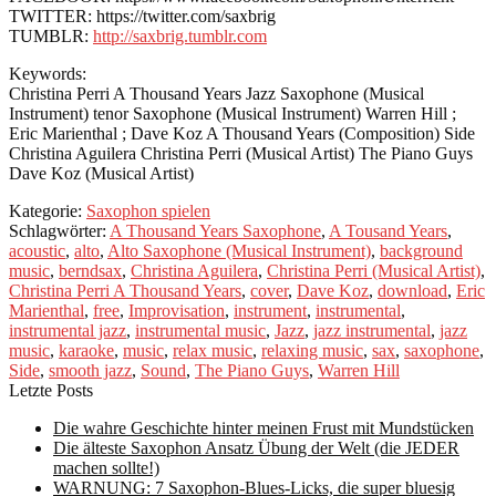
TWITTER: https://twitter.com/saxbrig
TUMBLR:
http://saxbrig.tumblr.com
Keywords:
Christina Perri A Thousand Years Jazz Saxophone (Musical
Instrument) tenor Saxophone (Musical Instrument) Warren Hill ;
Eric Marienthal ; Dave Koz A Thousand Years (Composition) Side
Christina Aguilera Christina Perri (Musical Artist) The Piano Guys
Dave Koz (Musical Artist)
Kategorie:
Saxophon spielen
Schlagwörter:
A Thousand Years Saxophone
,
A Tousand Years
,
acoustic
,
alto
,
Alto Saxophone (Musical Instrument)
,
background
music
,
berndsax
,
Christina Aguilera
,
Christina Perri (Musical Artist)
,
Christina Perri A Thousand Years
,
cover
,
Dave Koz
,
download
,
Eric
Marienthal
,
free
,
Improvisation
,
instrument
,
instrumental
,
instrumental jazz
,
instrumental music
,
Jazz
,
jazz instrumental
,
jazz
music
,
karaoke
,
music
,
relax music
,
relaxing music
,
sax
,
saxophone
,
Side
,
smooth jazz
,
Sound
,
The Piano Guys
,
Warren Hill
Letzte Posts
Die wahre Geschichte hinter meinen Frust mit Mundstücken
Die älteste Saxophon Ansatz Übung der Welt (die JEDER
machen sollte!)
WARNUNG: 7 Saxophon-Blues-Licks, die super bluesig