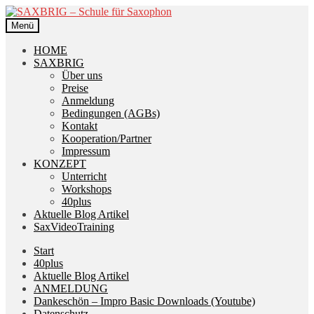
Zur
Zum
Navigation
Inhalt
Menü
springen
springen
HOME
SAXBRIG
Über uns
Preise
Anmeldung
Bedingungen (AGBs)
Kontakt
Kooperation/Partner
Impressum
KONZEPT
Unterricht
Workshops
40plus
Aktuelle Blog Artikel
SaxVideoTraining
Start
40plus
Aktuelle Blog Artikel
ANMELDUNG
Dankeschön – Impro Basic Downloads (Youtube)
Datenschutz