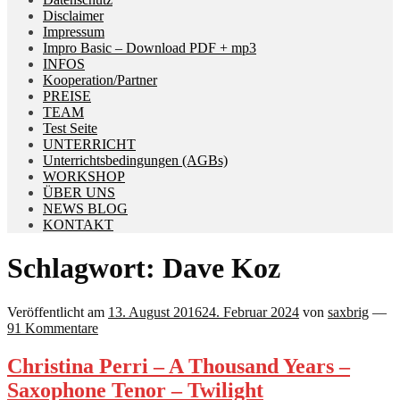
Disclaimer
Impressum
Impro Basic – Download PDF + mp3
INFOS
Kooperation/Partner
PREISE
TEAM
Test Seite
UNTERRICHT
Unterrichtsbedingungen (AGBs)
WORKSHOP
ÜBER UNS
NEWS BLOG
KONTAKT
Schlagwort:
Dave Koz
Veröffentlicht am
13. August 2016
24. Februar 2024
von
saxbrig
—
91 Kommentare
Christina Perri – A Thousand Years –
Saxophone Tenor – Twilight