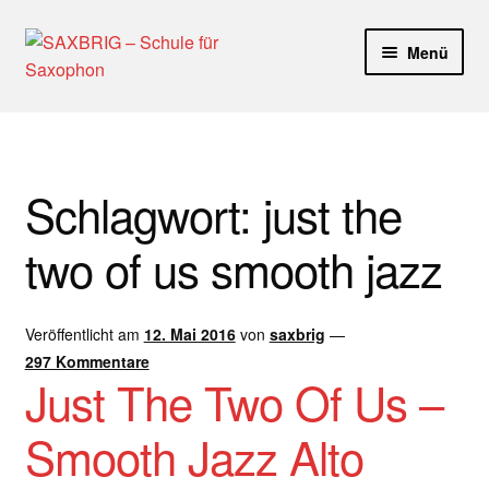
Zur
Zum
Menü
Navigation
Inhalt
springen
springen
Start
40plus
Schlagwort:
just the
Aktuelle Blog Artikel
two of us smooth jazz
ANMELDUNG
Veröffentlicht am
12. Mai 2016
von
saxbrig
—
Dankeschön – Impro Basic Downloads (Youtube)
297 Kommentare
Just The Two Of Us –
Datenschutz
Smooth Jazz Alto
Disclaimer