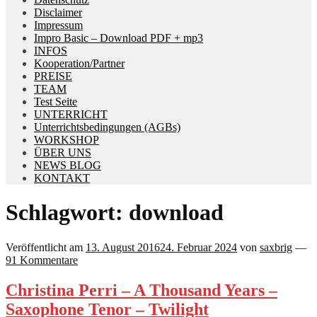
Disclaimer
Impressum
Impro Basic – Download PDF + mp3
INFOS
Kooperation/Partner
PREISE
TEAM
Test Seite
UNTERRICHT
Unterrichtsbedingungen (AGBs)
WORKSHOP
ÜBER UNS
NEWS BLOG
KONTAKT
Schlagwort:
download
Veröffentlicht am
13. August 2016
24. Februar 2024
von
saxbrig
—
91 Kommentare
Christina Perri – A Thousand Years –
Saxophone Tenor – Twilight