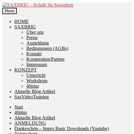
Zur
Zum
Navigation
Inhalt
Menü
springen
springen
HOME
SAXBRIG
Über uns
Preise
Anmeldung
Bedingungen (AGBs)
Kontakt
Kooperation/Partner
Impressum
KONZEPT
Unterricht
Workshops
40plus
Aktuelle Blog Artikel
SaxVideoTraining
Start
40plus
Aktuelle Blog Artikel
ANMELDUNG
Dankeschön – Impro Basic Downloads (Youtube)
Datenschutz