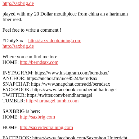
http://saxbrig.de
played with my 20 Dollar mouthpiece from china an a hartmann
fiber reed.
Feel free to write a comment.!
#DailySax –
http://saxvideotraining.com
http://saxbrig.de
Where you can find me too:
HOME:
http://berndsax.com
INSTAGRAM: https://www.instagram.com/berndsax/
ANCHOR: https://anchor.fm/u/ce8524/berndsax
SNAPCHAT: https://www.snapchat.com/add/berndsax
FACEBOOK: https://www.facebook.com/bernd.hartnagel
TWITTER: https://twitter.com/berndhartnagel
TUMBLR:
http://hartnagel.tumblr.com
SAXBRIG is here:
HOME:
http://saxbrig.com
HOME:
http://saxvideotraining.com
FACEBOOK: https://www.facebook.com/Saxophon.Unterricht