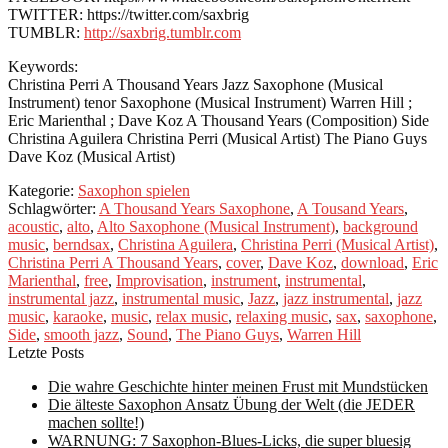
TWITTER: https://twitter.com/saxbrig
TUMBLR:
http://saxbrig.tumblr.com
Keywords:
Christina Perri A Thousand Years Jazz Saxophone (Musical
Instrument) tenor Saxophone (Musical Instrument) Warren Hill ;
Eric Marienthal ; Dave Koz A Thousand Years (Composition) Side
Christina Aguilera Christina Perri (Musical Artist) The Piano Guys
Dave Koz (Musical Artist)
Kategorie:
Saxophon spielen
Schlagwörter:
A Thousand Years Saxophone
,
A Tousand Years
,
acoustic
,
alto
,
Alto Saxophone (Musical Instrument)
,
background
music
,
berndsax
,
Christina Aguilera
,
Christina Perri (Musical Artist)
,
Christina Perri A Thousand Years
,
cover
,
Dave Koz
,
download
,
Eric
Marienthal
,
free
,
Improvisation
,
instrument
,
instrumental
,
instrumental jazz
,
instrumental music
,
Jazz
,
jazz instrumental
,
jazz
music
,
karaoke
,
music
,
relax music
,
relaxing music
,
sax
,
saxophone
,
Side
,
smooth jazz
,
Sound
,
The Piano Guys
,
Warren Hill
Letzte Posts
Die wahre Geschichte hinter meinen Frust mit Mundstücken
Die älteste Saxophon Ansatz Übung der Welt (die JEDER
machen sollte!)
WARNUNG: 7 Saxophon-Blues-Licks, die super bluesig