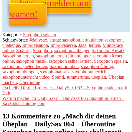
Jetzt anmelden und
starten!
Kategorie:
Saxophon spielen
Schlagwörter:
#dailysax
,
ansatz saxophon
,
artikulation saxophon
,
challenge
,
Improvisation
,
Improvisieren
,
Jazz
,
lernen
,
Mundstück
,
online
,
Saxbrig
,
Saxophon
,
saxophon anfänger
,
Saxophon Ansatz
,
Saxophon lernen
,
saxophon lernen für anfänger
,
saxophon lernen
online
,
saxophon musik
,
saxophon selber lernen
,
Saxophon spielen
,
saxophon spielen lernen
,
Saxophon üben
,
saxophon Übung
,
saxophon übungen
,
saxophonansatz
,
saxophonunterricht
,
saxophonunterricht video
,
Sound
,
summertime
,
übeplan
,
Übeplan
machen
,
Überoutine
Beitragsnavigation
Vorheriger
Da bleibt Dir die Luft weg – DailySax 063 – Saxophon spielen mit
Beitrag:
Luft
Nächster
Warum mache ich Daily Sax? – DailySax 065 Saxophon lernen –
Beitrag:
SaxVideoTraining.com
13 Kommentare zu „
Mach dir deinen
Übeplan – DailySax 064 – Überoutine
Saxophon lernen online jazz challenge
“