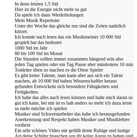
In denn letzten 1,5 Std
Hier ist die Energie nicht mehr so gut
Da spiele ich dann Wiederholungen
Mein Musik Repertoire
Unter der Woche das gleiche nur sind die Zeiten natürlich
kürzer.
Ich konnte nach lesen das ein Musikmeister 10 000 Std
gespielt hat das bedeutet
1000 Std im Jahr
80 bis 100 Std im Monat
Die Stunden sollten immer zusammen hängend sein also
jeden Tag spielen oder ein Tag Pause aber mindestens 10 min
Tonleiter üben so machen es die Oboe Spieler
Es gibt keine Talente, man kann aber aus sich ein Talent
machen, ab 10 000 Std haben Wissenschaftler heraus
gefunden Entwickeln sich besondere Fähigkeiten und
Fertigkeiten.
Ich habe das alles nach lesen können und halte mich daran so
gut ich kann, bei mir ist es halt anders so mehr ich dazu lerne
so mehr möchte ich spielen
Musiker sind Schwerstarbeiter das habe ich herausgefunden
Anerkennung und Respekt haben Musiker und Musiklehrer
verdient
Ein sehr schönes Video mir gefällt deine Ruhige und lustige
Art deine Schüler brauchen vor dir keine Angst zu haben und