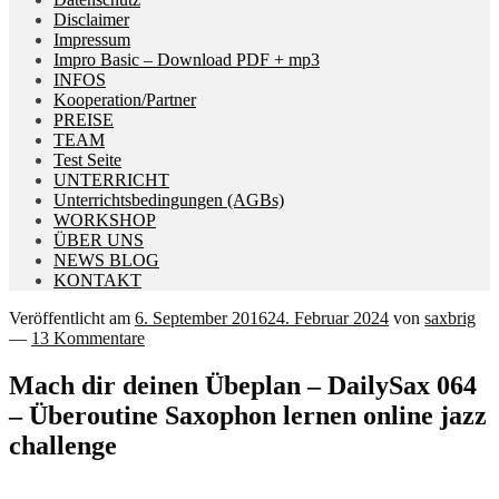
Disclaimer
Impressum
Impro Basic – Download PDF + mp3
INFOS
Kooperation/Partner
PREISE
TEAM
Test Seite
UNTERRICHT
Unterrichtsbedingungen (AGBs)
WORKSHOP
ÜBER UNS
NEWS BLOG
KONTAKT
Veröffentlicht am
6. September 2016
24. Februar 2024
von
saxbrig
—
13 Kommentare
Mach dir deinen Übeplan – DailySax 064
– Überoutine Saxophon lernen online jazz
challenge