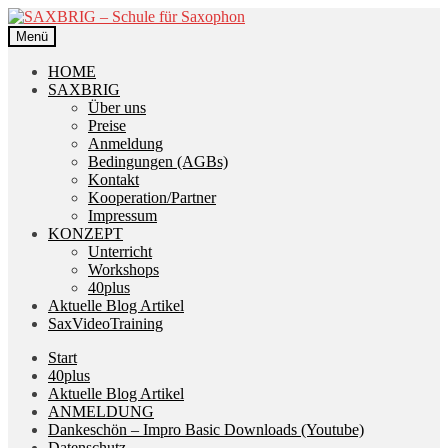
Zur
Zum
Navigation
Inhalt
Menü
springen
springen
HOME
SAXBRIG
Über uns
Preise
Anmeldung
Bedingungen (AGBs)
Kontakt
Kooperation/Partner
Impressum
KONZEPT
Unterricht
Workshops
40plus
Aktuelle Blog Artikel
SaxVideoTraining
Start
40plus
Aktuelle Blog Artikel
ANMELDUNG
Dankeschön – Impro Basic Downloads (Youtube)
Datenschutz