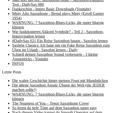
Test - DailySax 080
Dankeschön - Impro Basic Downloads (Youtube)
Misty Alto Saxophone - Bernd plays Misty (Erroll Garner
1954)
WARNUNG: 7 Saxophon-Blues-Licks, die super bluesig
klingen
Wie funktionieren Akkord Symbole? - Teil 2 - Saxophon-
Improvisation lernen
#DailySax 021 Ein Reise Saxophon bauen - Saxofon lernen
Saxbrig Classics: Ich baue mir ein Fake Reise Saxophon zum
Üben im Urlaub - Saxofon lernen - Daily
Schnell deinen Saxophon Sound verbessern - 3 kleine
Ansatztricks - Youtube
INFOS
Letzte Posts
Die wahre Geschichte hinter meinen Frust mit Mundstücken
Die älteste Saxophon Ansatz Übung der Welt (die JEDER
machen sollte!)
WARNUNG: 7 Saxophon-Blues-Licks, die super bluesig
klingen
The Nearness of You – Tenor Saxophone Cover
So lernst du tiefe Töne auf dem Saxophon super easy
Nach diesem Video kannst du Smooth Operator auf dem