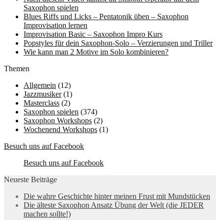
Saxophon spielen
Blues Riffs und Licks – Pentatonik üben – Saxophon
Improvisation lernen
Improvisation Basic – Saxophon Impro Kurs
Popstyles für dein Saxophon-Solo – Verzierungen und Triller
Wie kann man 2 Motive im Solo kombinieren?
Themen
Allgemein
(12)
Jazzmusiker
(1)
Masterclass
(2)
Saxophon spielen
(374)
Saxophon Workshops
(2)
Wochenend Workshops
(1)
Besuch uns auf Facebook
Besuch uns auf Facebook
Neueste Beiträge
Die wahre Geschichte hinter meinen Frust mit Mundstücken
Die älteste Saxophon Ansatz Übung der Welt (die JEDER
machen sollte!)