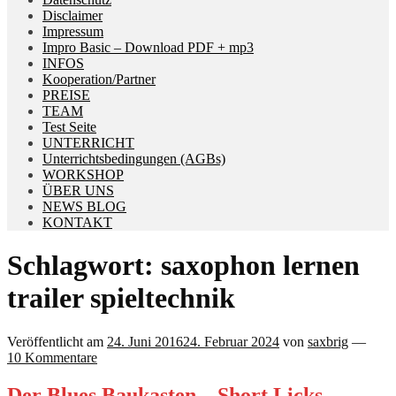
Disclaimer
Impressum
Impro Basic – Download PDF + mp3
INFOS
Kooperation/Partner
PREISE
TEAM
Test Seite
UNTERRICHT
Unterrichtsbedingungen (AGBs)
WORKSHOP
ÜBER UNS
NEWS BLOG
KONTAKT
Schlagwort:
saxophon lernen
trailer spieltechnik
Veröffentlicht am
24. Juni 2016
24. Februar 2024
von
saxbrig
—
10 Kommentare
Der Blues Baukasten – Short Licks –