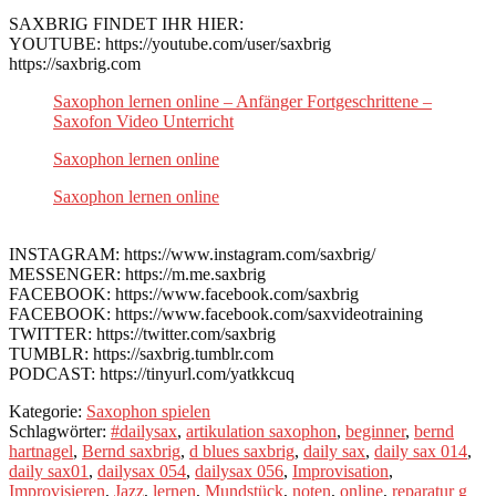
SAXBRIG FINDET IHR HIER:
YOUTUBE: https://youtube.com/user/saxbrig
https://saxbrig.com
Saxophon lernen online – Anfänger Fortgeschrittene –
Saxofon Video Unterricht
Saxophon lernen online
Saxophon lernen online
INSTAGRAM: https://www.instagram.com/saxbrig/
MESSENGER: https://m.me.saxbrig
FACEBOOK: https://www.facebook.com/saxbrig
FACEBOOK: https://www.facebook.com/saxvideotraining
TWITTER: https://twitter.com/saxbrig
TUMBLR: https://saxbrig.tumblr.com
PODCAST: https://tinyurl.com/yatkkcuq
Kategorie:
Saxophon spielen
Schlagwörter:
#dailysax
,
artikulation saxophon
,
beginner
,
bernd
hartnagel
,
Bernd saxbrig
,
d blues saxbrig
,
daily sax
,
daily sax 014
,
daily sax01
,
dailysax 054
,
dailysax 056
,
Improvisation
,
Improvisieren
,
Jazz
,
lernen
,
Mundstück
,
noten
,
online
,
reparatur g