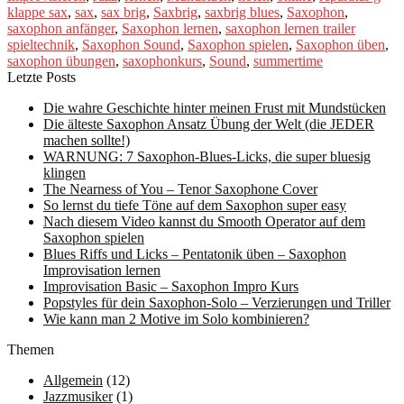
klappe sax
,
sax
,
sax brig
,
Saxbrig
,
saxbrig blues
,
Saxophon
,
saxophon anfänger
,
Saxophon lernen
,
saxophon lernen trailer
spieltechnik
,
Saxophon Sound
,
Saxophon spielen
,
Saxophon üben
,
saxophon übungen
,
saxophonkurs
,
Sound
,
summertime
Letzte Posts
Die wahre Geschichte hinter meinen Frust mit Mundstücken
Die älteste Saxophon Ansatz Übung der Welt (die JEDER
machen sollte!)
WARNUNG: 7 Saxophon-Blues-Licks, die super bluesig
klingen
The Nearness of You – Tenor Saxophone Cover
So lernst du tiefe Töne auf dem Saxophon super easy
Nach diesem Video kannst du Smooth Operator auf dem
Saxophon spielen
Blues Riffs und Licks – Pentatonik üben – Saxophon
Improvisation lernen
Improvisation Basic – Saxophon Impro Kurs
Popstyles für dein Saxophon-Solo – Verzierungen und Triller
Wie kann man 2 Motive im Solo kombinieren?
Themen
Allgemein
(12)
Jazzmusiker
(1)