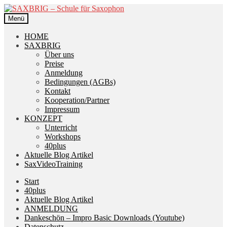
Zur
Zum
Navigation
Inhalt
Menü
springen
springen
HOME
SAXBRIG
Über uns
Preise
Anmeldung
Bedingungen (AGBs)
Kontakt
Kooperation/Partner
Impressum
KONZEPT
Unterricht
Workshops
40plus
Aktuelle Blog Artikel
SaxVideoTraining
Start
40plus
Aktuelle Blog Artikel
ANMELDUNG
Dankeschön – Impro Basic Downloads (Youtube)
Datenschutz