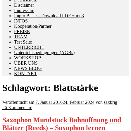
Disclaimer
Impressum
Impro Basic – Download PDF + mp3
INFOS
Kooperation/Partner
PREISE
TEAM
Test Seite
UNTERRICHT
Unterrichtsbedingungen (AGBs)
WORKSHOP
ÜBER UNS
NEWS BLOG
KONTAKT
Schlagwort:
Blattstärke
Veröffentlicht am
7. Januar 2016
24. Februar 2024
von
saxbrig
—
26 Kommentare
Saxophon Mundstück Bahnöffnung und
Blätter (Reeds) – Saxophon lernen