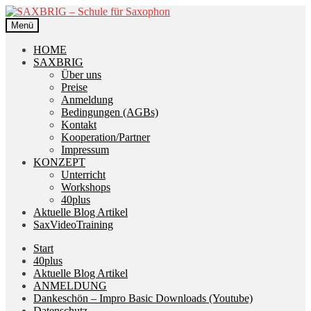
Zur
Zum
Navigation
Inhalt
Menü
springen
springen
HOME
SAXBRIG
Über uns
Preise
Anmeldung
Bedingungen (AGBs)
Kontakt
Kooperation/Partner
Impressum
KONZEPT
Unterricht
Workshops
40plus
Aktuelle Blog Artikel
SaxVideoTraining
Start
40plus
Aktuelle Blog Artikel
ANMELDUNG
Dankeschön – Impro Basic Downloads (Youtube)
Datenschutz