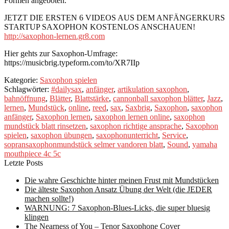
Formen angeboten.
JETZT DIE ERSTEN 6 VIDEOS AUS DEM ANFÄNGERKURS
STARTUP SAXOPHON KOSTENLOS ANSCHAUEN!
http://saxophon-lernen.gr8.com
Hier gehts zur Saxophon-Umfrage:
https://musicbrig.typeform.com/to/XR7IIp
Kategorie:
Saxophon spielen
Schlagwörter:
#dailysax
,
anfänger
,
artikulation saxophon
,
bahnöffnung
,
Blätter
,
Blattstärke
,
cannonball saxophon blätter
,
Jazz
,
lernen
,
Mundstück
,
online
,
reed
,
sax
,
Saxbrig
,
Saxophon
,
saxophon
anfänger
,
Saxophon lernen
,
saxophon lernen online
,
saxophon
mundstück blatt rinsetzen
,
saxophon richtige ansprache
,
Saxophon
spielen
,
saxophon übungen
,
saxophonunterricht
,
Service
,
sopransaxophonmundstück selmer vandoren blatt
,
Sound
,
yamaha
mouthpiece 4c 5c
Letzte Posts
Die wahre Geschichte hinter meinen Frust mit Mundstücken
Die älteste Saxophon Ansatz Übung der Welt (die JEDER
machen sollte!)
WARNUNG: 7 Saxophon-Blues-Licks, die super bluesig
klingen
The Nearness of You – Tenor Saxophone Cover