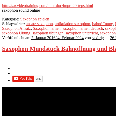
http://saxvideotraining.com/html-doc/impro20steps.html
saxophon sound online
Kategorie:
Saxophon spielen
Schlagwörter:
ansatz saxophon
,
artikulation saxophon
,
bahnöffnung
,
Saxophon Ansatz
,
Saxophon lernen
,
saxophon lernen deutsch
,
saxoph
saxophon Übung
,
saxophon übungen
,
saxophon unterricht
,
saxophonu
Veröffentlicht am
7. Januar 2016
24. Februar 2024
von
saxbrig
—
26
Saxophon Mundstück Bahnöffnung und Blät