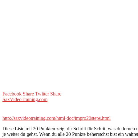
Facebook Share
Twitter Share
SaxVideoTraining.com
http://saxvideotraining.com/html-doc/impro20steps.html
Diese Liste mit 20 Punkten zeigt dir Schritt für Schritt was du lern
je weiter du gehst. Wenn du alle 20 Punkte beherrschst bist ein wahre