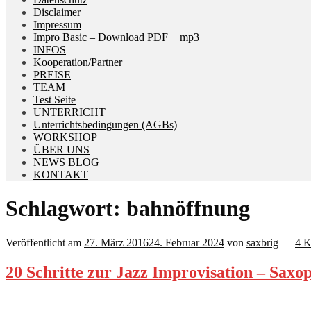
Disclaimer
Impressum
Impro Basic – Download PDF + mp3
INFOS
Kooperation/Partner
PREISE
TEAM
Test Seite
UNTERRICHT
Unterrichtsbedingungen (AGBs)
WORKSHOP
ÜBER UNS
NEWS BLOG
KONTAKT
Schlagwort:
bahnöffnung
Veröffentlicht am
27. März 2016
24. Februar 2024
von
saxbrig
—
4 
20 Schritte zur Jazz Improvisation – Saxo