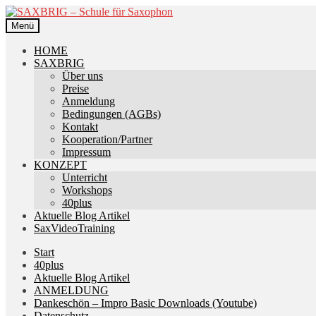
Zur
Zum
Navigation
Inhalt
Menü
springen
springen
HOME
SAXBRIG
Über uns
Preise
Anmeldung
Bedingungen (AGBs)
Kontakt
Kooperation/Partner
Impressum
KONZEPT
Unterricht
Workshops
40plus
Aktuelle Blog Artikel
SaxVideoTraining
Start
40plus
Aktuelle Blog Artikel
ANMELDUNG
Dankeschön – Impro Basic Downloads (Youtube)
Datenschutz