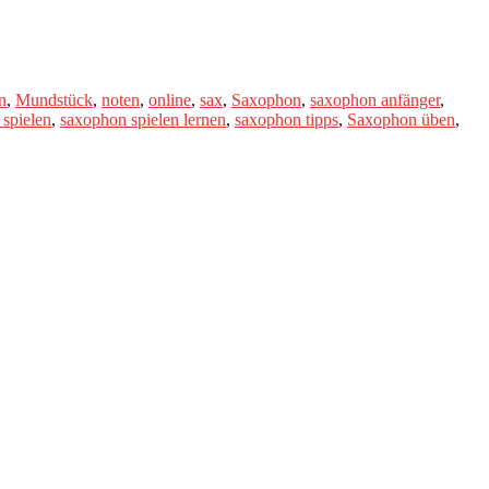
n
,
Mundstück
,
noten
,
online
,
sax
,
Saxophon
,
saxophon anfänger
,
spielen
,
saxophon spielen lernen
,
saxophon tipps
,
Saxophon üben
,