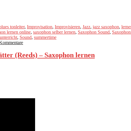
blues tonleiter
,
Improvisation
,
Improvisieren
,
Jazz
,
jazz saxophon
,
lerne
on lernen online
,
saxophon selber lernen
,
Saxophon Sound
,
Saxophon 
nterricht
,
Sound
,
summertime
 Kommentare
ter (Reeds) – Saxophon lernen