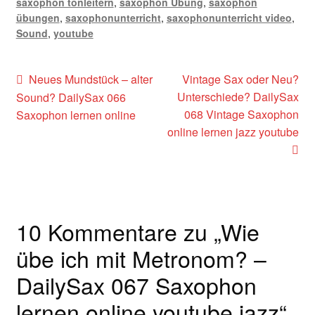
saxophon tonleitern
,
saxophon Übung
,
saxophon
übungen
,
saxophonunterricht
,
saxophonunterricht video
,
Sound
,
youtube
Beitragsnavigation
Vorheriger
Nächster
Neues Mundstück – alter
Vintage Sax oder Neu?
Beitrag:
Beitrag:
Unterschiede? DailySax
Sound? DailySax 066
068 Vintage Saxophon
Saxophon lernen online
online lernen jazz youtube
10 Kommentare zu „
Wie
übe ich mit Metronom? –
DailySax 067 Saxophon
lernen online youtube jazz
“