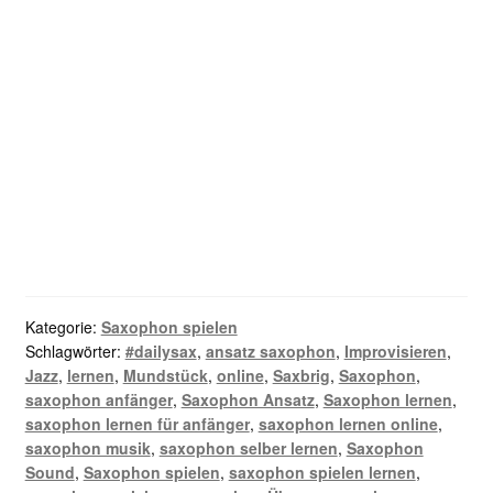
Gratis Saxophon Training?
Hm...warum eigentlich nicht?
Jetzt anmelden und
starten!
Kategorie:
Saxophon spielen
Schlagwörter:
#dailysax
,
ansatz saxophon
,
Improvisieren
,
Jazz
,
lernen
,
Mundstück
,
online
,
Saxbrig
,
Saxophon
,
saxophon anfänger
,
Saxophon Ansatz
,
Saxophon lernen
,
saxophon lernen für anfänger
,
saxophon lernen online
,
saxophon musik
,
saxophon selber lernen
,
Saxophon
Sound
,
Saxophon spielen
,
saxophon spielen lernen
,