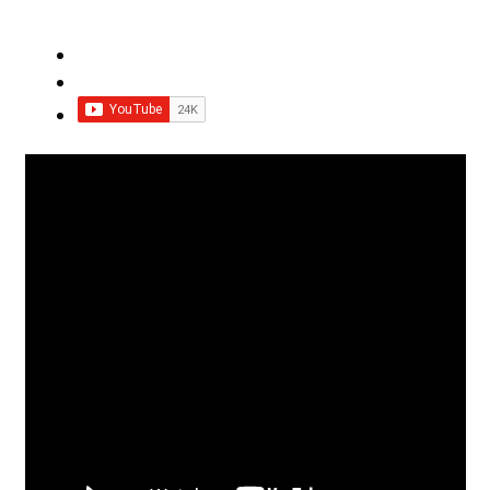
Impressum
Impro Basic – Download PDF + mp3
INFOS
Kooperation/Partner
PREISE
TEAM
Test Seite
UNTERRICHT