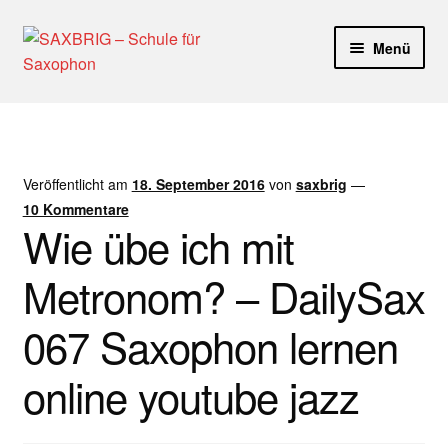
Zur
Zum
Menü
Navigation
Inhalt
springen
springen
Start
40plus
Veröffentlicht am
18. September 2016
von
saxbrig
—
Aktuelle Blog Artikel
10 Kommentare
Wie übe ich mit
ANMELDUNG
Metronom? – DailySax
Dankeschön – Impro Basic Downloads (Youtube)
067 Saxophon lernen
Datenschutz
online youtube jazz
Disclaimer