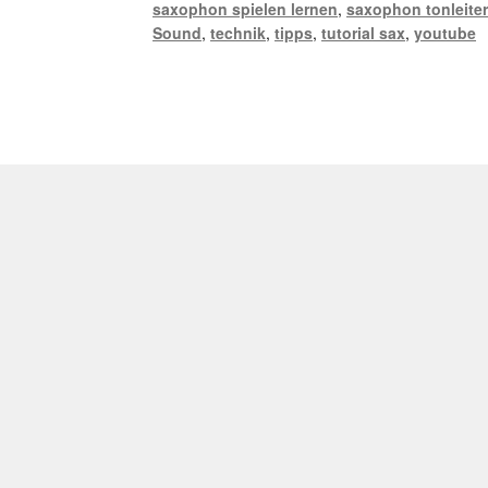
saxophon spielen lernen
,
saxophon tonleite
Sound
,
technik
,
tipps
,
tutorial sax
,
youtube