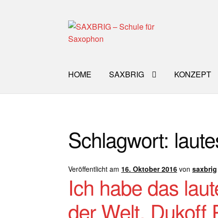
Zur
Zum
Navigation
Inhalt
springen
springen
HOME
SAXBRIG
KONZEPT
Start
40plus
Aktuelle Blog Artikel
ANMELD
Schlagwort:
laut
Impro Basic – Download PDF + mp3
INFO
WORKSHOP
ÜBER UNS
NEWS BLOG
K
Veröffentlicht am
16. Oktober 2016
von
saxbrig
Ich habe das lau
der Welt. Dukoff