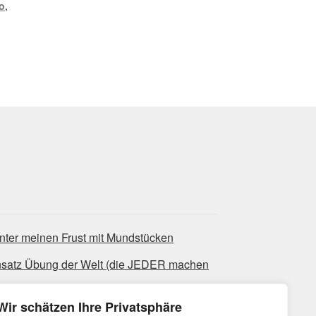
o
,
nter meinen Frust mit Mundstücken
nsatz Übung der Welt (die JEDER machen
Wir schätzen Ihre Privatsphäre
ues-Licks, die super bluesig klingen