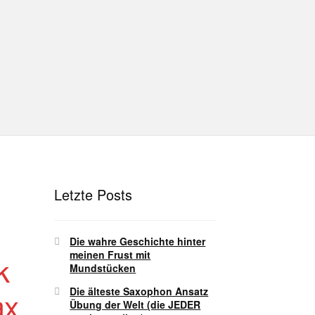
hutz
Disclaimer
Impressum
T
Unterrichtsbedingungen (AGBs)
Letzte Posts
Die wahre Geschichte hinter
meinen Frust mit
k
Mundstücken
Die älteste Saxophon Ansatz
ax
Übung der Welt (die JEDER