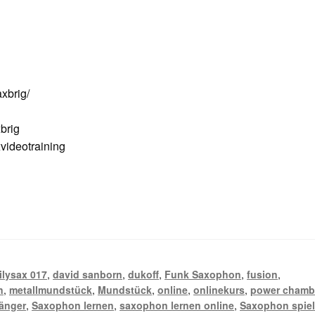
xbrig/
brig
ideotraining
ilysax 017
,
david sanborn
,
dukoff
,
Funk Saxophon
,
fusion
,
n
,
metallmundstück
,
Mundstück
,
online
,
onlinekurs
,
power chamb
änger
,
Saxophon lernen
,
saxophon lernen online
,
Saxophon spie