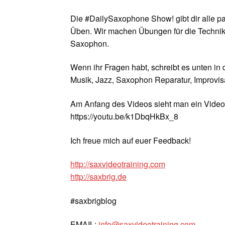
Die #DailySaxophone Show! gibt dir alle p
Üben. Wir machen Übungen für die Technik
Saxophon.
Wenn ihr Fragen habt, schreibt es unten in
Musik, Jazz, Saxophon Reparatur, Improvisa
Am Anfang des Videos sieht man ein Vide
https://youtu.be/k1DbqHkBx_8
Ich freue mich auf euer Feedback!
http://saxvideotraining.com
http://saxbrig.de
#saxbrigblog
EMAIL:
info@saxvideotraining.com