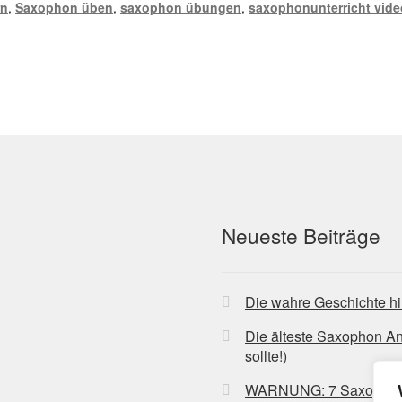
rn
,
Saxophon üben
,
saxophon übungen
,
saxophonunterricht vide
Neueste Beiträge
Die wahre Geschichte hi
Die älteste Saxophon A
sollte!)
WARNUNG: 7 Saxophon-Bl