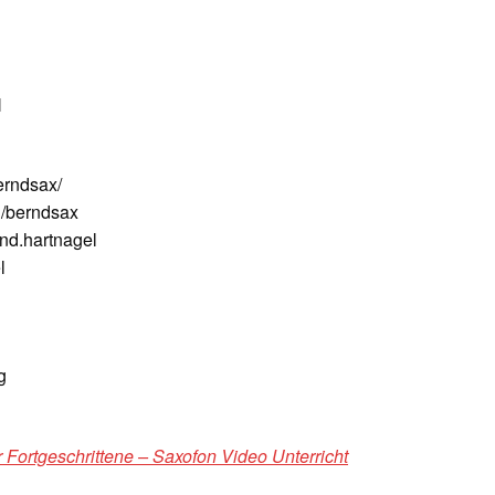
N
erndsax/
/berndsax
nd.hartnagel
l
g
 Fortgeschrittene – Saxofon Video Unterricht