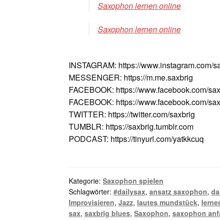
Saxophon lernen online
Saxophon lernen online
INSTAGRAM: https://www.instagram.com/sa
MESSENGER: https://m.me.saxbrig
FACEBOOK: https://www.facebook.com/sax
FACEBOOK: https://www.facebook.com/saxv
TWITTER: https://twitter.com/saxbrig
TUMBLR: https://saxbrig.tumblr.com
PODCAST: https://tinyurl.com/yatkkcuq
Kategorie:
Saxophon spielen
Schlagwörter:
#dailysax
,
ansatz saxophon
,
da
Improvisieren
,
Jazz
,
lautes mundstück
,
lerne
sax
,
saxbrig blues
,
Saxophon
,
saxophon anf