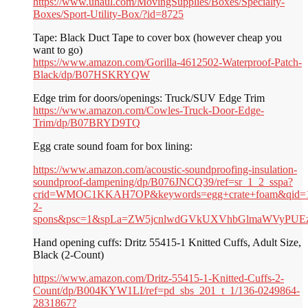
https://www.uhaul.com/MovingSupplies/Boxes/Specialty-
Boxes/Sport-Utility-Box/?id=8725
Tape: Black Duct Tape to cover box (however cheap you
want to go)
https://www.amazon.com/Gorilla-4612502-Waterproof-Patch-
Black/dp/B07HSKRYQW
Edge trim for doors/openings: Truck/SUV Edge Trim
https://www.amazon.com/Cowles-Truck-Door-Edge-
Trim/dp/B07BRYD9TQ
Egg crate sound foam for box lining:
https://www.amazon.com/acoustic-soundproofing-insulation-
soundproof-dampening/dp/B076JNCQ39/ref=sr_1_2_sspa?
crid=WMOC1KKAH7OP&keywords=egg+crate+foam&qid=15
2-
spons&psc=1&spLa=ZW5jcnlwdGVkUXVhbGlmaWVyPU
Hand opening cuffs: Dritz 55415-1 Knitted Cuffs, Adult Size,
Black (2-Count)
https://www.amazon.com/Dritz-55415-1-Knitted-Cuffs-2-
Count/dp/B004KYW1LI/ref=pd_sbs_201_t_1/136-0249864-
2831867?