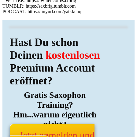
TWITTER: https://twitter.com/saxbrig
TUMBLR: https://saxbrig.tumblr.com
PODCAST: https://tinyurl.com/yatkkcuq
Hast Du schon
Deinen
kostenlosen
Premium Account
eröffnet?
Gratis Saxophon
Training?
Hm...warum eigentlich
nicht?
Jetzt anmelden und