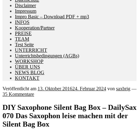
Disclaimer
Impressum
Impro Basic – Download PDF + mp3
INFOS
Kooperation/Partner
PREISE
TEAM
Test Seite
UNTERRICHT
Unterrichtsbedingungen (AGBs)
WORKSHOP
ÜBER UNS
NEWS BLOG
KONTAKT
Veröffentlicht am
13. Oktober 2016
24. Februar 2024
von
saxbrig
—
35 Kommentare
DIY Saxophone Silent Bag Box – DailySax
070 Das Saxophon leise machen mit der
Silent Bag Box