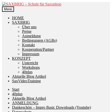
Zur
Zum
Navigation
Inhalt
Menü
springen
springen
HOME
SAXBRIG
Über uns
Preise
Anmeldung
Bedingungen (AGBs)
Kontakt
Kooperation/Partner
Impressum
KONZEPT
Unterricht
Workshops
40plus
Aktuelle Blog Artikel
SaxVideoTraining
Start
40plus
Aktuelle Blog Artikel
ANMELDUNG
Dankeschön – Impro Basic Downloads (Youtube)
Datenschutz