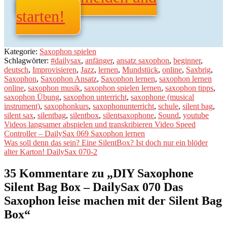
starten!
Kategorie:
Saxophon spielen
Schlagwörter:
#dailysax
,
anfänger
,
ansatz saxophon
,
beginner
,
deutsch
,
Improvisieren
,
Jazz
,
lernen
,
Mundstück
,
online
,
Saxbrig
,
Saxophon
,
Saxophon Ansatz
,
Saxophon lernen
,
saxophon lernen
online
,
saxophon musik
,
saxophon spielen lernen
,
saxophon tipps
,
saxophon Übung
,
saxophon unterricht
,
saxophone (musical
instrument)
,
saxophonkurs
,
saxophonunterricht
,
schule
,
silent bag
,
silent sax
,
silentbag
,
silentbox
,
silentsaxophone
,
Sound
,
youtube
Beitragsnavigation
Vorheriger
Videos langsamer abspielen und transkribieren Video Speed
Beitrag:
Controller – DailySax 069 Saxophon lernen
Nächster
Was soll denn das sein? Eine SilentBox? Ist doch nur ein blöder
Beitrag:
alter Karton! DailySax 070-2
35 Kommentare zu „
DIY Saxophone
Silent Bag Box – DailySax 070 Das
Saxophon leise machen mit der Silent Bag
Box
“