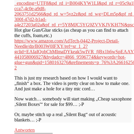
_encoding=UTF8&pd_rd_i=B004KYW1LI&pd_rd_r=05c9a1
cca7-4c0e-a9d8-
2063751d2566&pd_rd_w=5vz2z&pd_rd_wg=DLm5p&pf_rd_p
300f-47d2-b1ad-
a4e27203a02a&pf_rd_r=5Y8MJC5YG9ZVVKJVKH7N&p
Hot glue Gun/Glue sticks (as cheap as you can find to attach
the cuffs, foam,etc.)
https://www.amazon.com/AdTech-0442-Project-Detail-
Needle/dp/B003W0IFXY/ref=sr_1_2?
gclid=EAIaIQobChMImaDYkeak5wIVR_fjBx1h6wSpEAAYAy
441058006927&hydadcr=4866_9596774&keywords=hot-
glue+gun&qid=1580163276&refinements=p_76%3A2661625
2
This is just my research based on how I would want to
„finish“ a box. The video is pretty clear on how to make one.
And just make a hole for a tiny mic cord…
Now watch… somebody will start making „Cheap saxophone
‚Silent Boxes'“ for sale for $99… ;-P
Or, maybe stitch up a real „Silent Bag“ out of acoustic
blankets… ;-P
Antworten