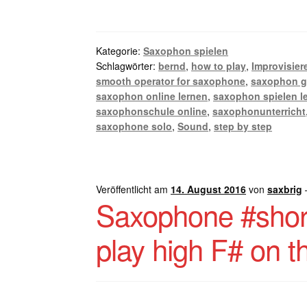
Kategorie:
Saxophon spielen
Schlagwörter:
bernd
,
how to play
,
Improvisier
smooth operator for saxophone
,
saxophon 
saxophon online lernen
,
saxophon spielen l
saxophonschule online
,
saxophonunterricht
saxophone solo
,
Sound
,
step by step
Veröffentlicht am
14. August 2016
von
saxbrig
Saxophone #shor
play high F# on 