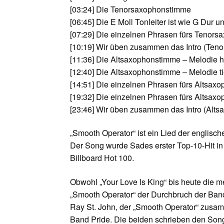
[03:24]
Die Tenorsaxophonstimme
[06:45]
Die E Moll Tonleiter ist wie G Dur un
[07:29]
Die einzelnen Phrasen fürs Tenors
[10:19]
Wir üben zusammen das Intro (Teno
[11:36]
Die Altsaxophonstimme – Melodie 
[12:40]
Die Altsaxophonstimme – Melodie ti
[14:51]
Die einzelnen Phrasen fürs Altsaxo
[19:32]
Die einzelnen Phrasen fürs Altsaxop
[23:46]
Wir üben zusammen das Intro (Altsa
„Smooth Operator“ ist ein Lied der englis
Der Song wurde Sades erster Top-10-Hit in
Billboard Hot 100.
Obwohl „Your Love Is King“ bis heute die me
„Smooth Operator“ der Durchbruch der Band 
Ray St. John, der „Smooth Operator“ zusam
Band Pride. Die beiden schrieben den So