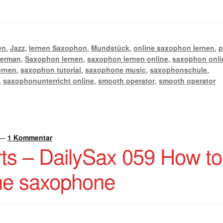
en
,
Jazz
,
lernen Saxophon
,
Mundstück
,
online saxophon lernen
,
p
german
,
Saxophon lernen
,
saxophon lernen online
,
saxophon onli
ernen
,
saxophon tutorial
,
saxophone music
,
saxophonschule
,
,
saxophonunterricht online
,
smooth operator
,
smooth operator
—
1 Kommentar
ts – DailySax 059 How to
the saxophone