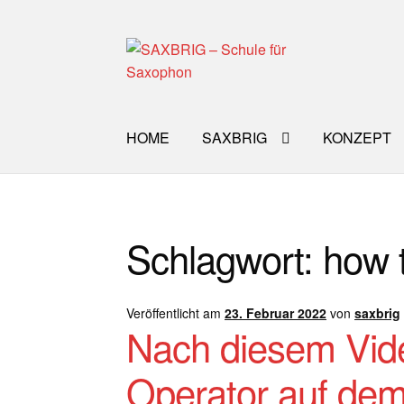
Zur
Zum
Navigation
Inhalt
springen
springen
HOME
SAXBRIG
KONZEPT
Start
40plus
Aktuelle Blog Artikel
ANMELD
Schlagwort:
how 
Impro Basic – Download PDF + mp3
INFO
WORKSHOP
ÜBER UNS
NEWS BLOG
K
Veröffentlicht am
23. Februar 2022
von
saxbrig
Nach diesem Vid
Operator auf de