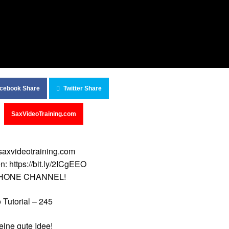
cebook Share
Twitter Share
SaxVideoTraining.com
y.saxvideotraining.com
n: https://bit.ly/2ICgEEO
OPHONE CHANNEL!
Tutorial – 245
eine gute Idee!