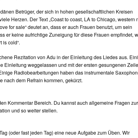
änen Betrüger, der sich in hohen gesellschaftlichen Kreisen
t viele Herzen. Der Text „Coast to coast, LA to Chicago, western
love for sale“ deutet an, dass er auch Frauen benutzt, um sein
ss er keine aufrichtige Zuneigung für diese Frauen empfindet, w
 is cold“.
chene Rezitation von Adu in der Einleitung des Liedes aus. Ein
 Einleitung weggelassen und mit der ersten gesungenen Zeil
t. Einige Radiobearbeitungen haben das instrumentale Saxophon
die nach dem Refrain kommen, gekürzt.
 den Kommentar Bereich. Du kannst auch allgemeine Fragen zu
tion und so weiter stellen.
Tag (oder fast jeden Tag) eine neue Aufgabe zum Üben. Wir