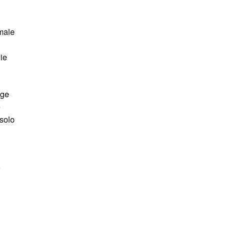
 male
ie
ige
e
solo
r