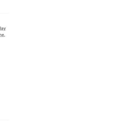
lay
ne
,