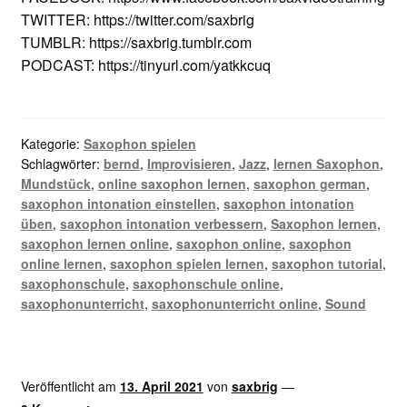
TWITTER: https://twitter.com/saxbrig
TUMBLR: https://saxbrig.tumblr.com
PODCAST: https://tinyurl.com/yatkkcuq
Kategorie:
Saxophon spielen
Schlagwörter:
bernd
,
Improvisieren
,
Jazz
,
lernen Saxophon
,
Mundstück
,
online saxophon lernen
,
saxophon german
,
saxophon intonation einstellen
,
saxophon intonation
üben
,
saxophon intonation verbessern
,
Saxophon lernen
,
saxophon lernen online
,
saxophon online
,
saxophon
online lernen
,
saxophon spielen lernen
,
saxophon tutorial
,
saxophonschule
,
saxophonschule online
,
saxophonunterricht
,
saxophonunterricht online
,
Sound
Veröffentlicht am
13. April 2021
von
saxbrig
—