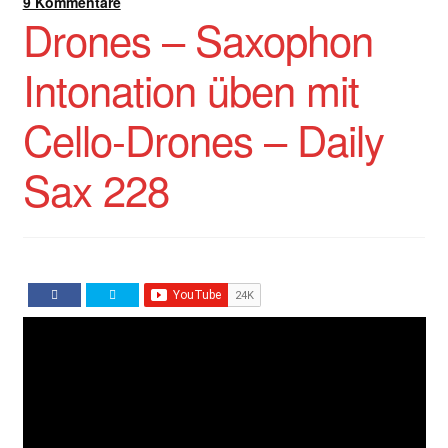
9 Kommentare
Drones – Saxophon
Intonation üben mit
Cello-Drones – Daily
Sax 228