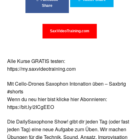
Unterrichtsbedingungen (AGBs)
Share
WORKSHOP
SaxVideoTraining.com
ÜBER UNS
NEWS BLOG
Alle Kurse GRATIS testen:
KONTAKT
https://my.saxvideotraining.com
Mit Cello-Drones Saxophon Intonation üben – Saxbrig
#shorts
Wenn du neu hier bist klicke hier Abonnieren:
https://bit.ly/2ICgEEO
Die DailySaxophone Show! gibt dir jeden Tag (oder fast
jeden Tag) eine neue Aufgabe zum Üben. Wir machen
Übungen für die Technik, Sound, Ansatz, Improvisation