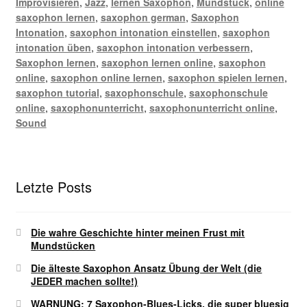
Improvisieren
,
Jazz
,
lernen Saxophon
,
Mundstück
,
online
saxophon lernen
,
saxophon german
,
Saxophon
Intonation
,
saxophon intonation einstellen
,
saxophon
intonation üben
,
saxophon intonation verbessern
,
Saxophon lernen
,
saxophon lernen online
,
saxophon
online
,
saxophon online lernen
,
saxophon spielen lernen
,
saxophon tutorial
,
saxophonschule
,
saxophonschule
online
,
saxophonunterricht
,
saxophonunterricht online
,
Sound
Letzte Posts
Die wahre Geschichte hinter meinen Frust mit
Mundstücken
Die älteste Saxophon Ansatz Übung der Welt (die
JEDER machen sollte!)
WARNUNG: 7 Saxophon-Blues-Licks, die super bluesig