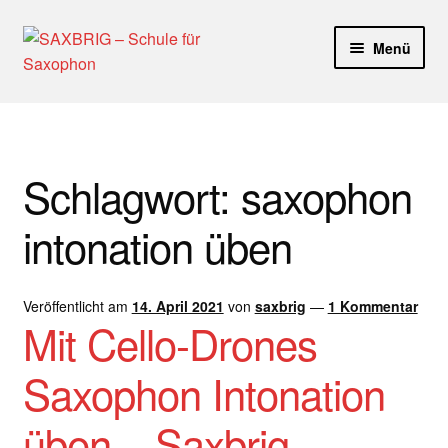
Zur
Zum
Menü
Navigation
Inhalt
springen
springen
Start
40plus
Schlagwort:
saxophon
Aktuelle Blog Artikel
intonation üben
ANMELDUNG
Veröffentlicht am
14. April 2021
von
saxbrig
—
1 Kommentar
Dankeschön – Impro Basic Downloads (Youtube)
Mit Cello-Drones
Datenschutz
Saxophon Intonation
Disclaimer
üben – Saxbrig