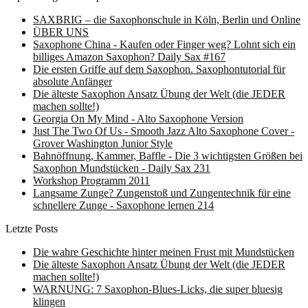
SAXBRIG – die Saxophonschule in Köln, Berlin und Online
ÜBER UNS
Saxophone China - Kaufen oder Finger weg? Lohnt sich ein
billiges Amazon Saxophon? Daily Sax #167
Die ersten Griffe auf dem Saxophon. Saxophontutorial für
absolute Anfänger
Die älteste Saxophon Ansatz Übung der Welt (die JEDER
machen sollte!)
Georgia On My Mind - Alto Saxophone Version
Just The Two Of Us - Smooth Jazz Alto Saxophone Cover -
Grover Washington Junior Style
Bahnöffnung, Kammer, Baffle - Die 3 wichtigsten Größen bei
Saxophon Mundstücken - Daily Sax 231
Workshop Programm 2011
Langsame Zunge? Zungenstoß und Zungentechnik für eine
schnellere Zunge - Saxophone lernen 214
Letzte Posts
Die wahre Geschichte hinter meinen Frust mit Mundstücken
Die älteste Saxophon Ansatz Übung der Welt (die JEDER
machen sollte!)
WARNUNG: 7 Saxophon-Blues-Licks, die super bluesig
klingen