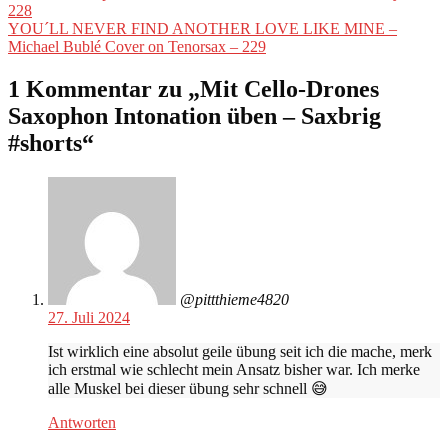
Beitrag:
228
Nächster
YOU´LL NEVER FIND ANOTHER LOVE LIKE MINE –
Beitrag:
Michael Bublé Cover on Tenorsax – 229
1 Kommentar zu „
Mit Cello-Drones
Saxophon Intonation üben – Saxbrig
#shorts
“
@pittthieme4820
27. Juli 2024
Ist wirklich eine absolut geile übung seit ich die mache, merk
ich erstmal wie schlecht mein Ansatz bisher war. Ich merke
alle Muskel bei dieser übung sehr schnell 😅
Antworten