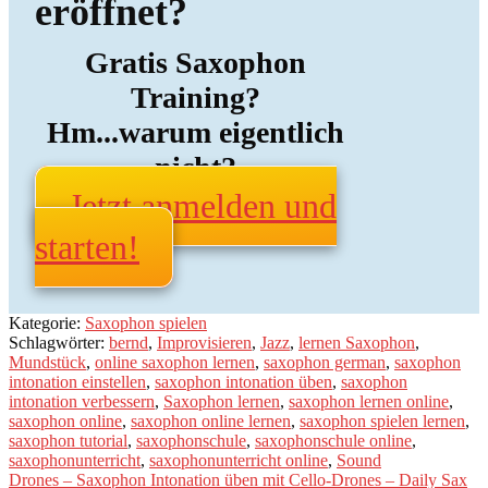
eröffnet?
Gratis Saxophon
Training?
Hm...warum eigentlich
nicht?
Jetzt anmelden und
starten!
Kategorie:
Saxophon spielen
Schlagwörter:
bernd
,
Improvisieren
,
Jazz
,
lernen Saxophon
,
Mundstück
,
online saxophon lernen
,
saxophon german
,
saxophon
intonation einstellen
,
saxophon intonation üben
,
saxophon
intonation verbessern
,
Saxophon lernen
,
saxophon lernen online
,
saxophon online
,
saxophon online lernen
,
saxophon spielen lernen
,
saxophon tutorial
,
saxophonschule
,
saxophonschule online
,
saxophonunterricht
,
saxophonunterricht online
,
Sound
Beitragsnavigation
Vorheriger
Drones – Saxophon Intonation üben mit Cello-Drones – Daily Sax