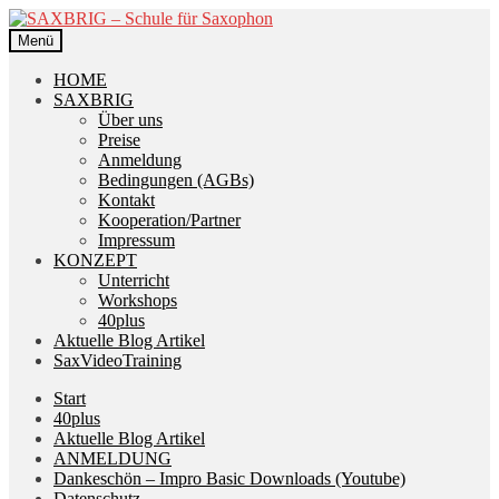
Zur
Zum
Navigation
Inhalt
Menü
springen
springen
HOME
SAXBRIG
Über uns
Preise
Anmeldung
Bedingungen (AGBs)
Kontakt
Kooperation/Partner
Impressum
KONZEPT
Unterricht
Workshops
40plus
Aktuelle Blog Artikel
SaxVideoTraining
Start
40plus
Aktuelle Blog Artikel
ANMELDUNG
Dankeschön – Impro Basic Downloads (Youtube)
Datenschutz