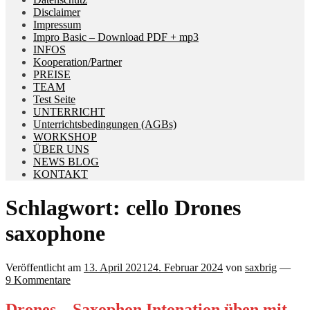
Disclaimer
Impressum
Impro Basic – Download PDF + mp3
INFOS
Kooperation/Partner
PREISE
TEAM
Test Seite
UNTERRICHT
Unterrichtsbedingungen (AGBs)
WORKSHOP
ÜBER UNS
NEWS BLOG
KONTAKT
Schlagwort:
cello Drones
saxophone
Veröffentlicht am
13. April 2021
24. Februar 2024
von
saxbrig
—
9 Kommentare
Drones – Saxophon Intonation üben mit