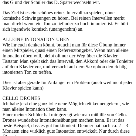
das G und der Schüler das D. Später wechseln wir.
Das Ziel ist es ein schönes reines Intervall zu spielen, ohne
komische Schwingungen zu hören. Bei reinen Intervallen merkt
man direkt wenn ein Ton zu tief oder zu hoch intoniert ist. Es hört
sich irgendwie komisch (unangenehm) an.
ALLEINE INTONATION ÜBEN
Wie ihr euch denken könnt, braucht man für diese Übung immer
einen Mitspieler, quasi einen Referenztongeber. Wenn man alleine
Intonation üben will, bleibt oft nur der Weg über die Klavier
Tastatur. Man spielt sich das Intervall, den Akkord oder die Tonleiter
auf dem Klavier vor, und versucht auf dem Saxophon den richtig
intonierten Ton zu treffen.
Dies ist aber gerade für Anfänger ein Problem (auch weil nicht jeder
Klavier spielen kann).
CELLO-DRONES
Ich habe jetzt eine ganz tolle neue Möglichkeit kennengelernt, wie
man alleine Intonation üben kann.
Einer meiner Schüler hat mir gezeigt wie man mithilfe von Cello-
Drones wunderbar Intonationsübungen machen kann. Er ist das
beste Beispiel, dass es gut funktioniert. Denn er hat nach ca. 2 – 3
Monaten eine wirklich gute Intonation entwickelt. Nur durch diese