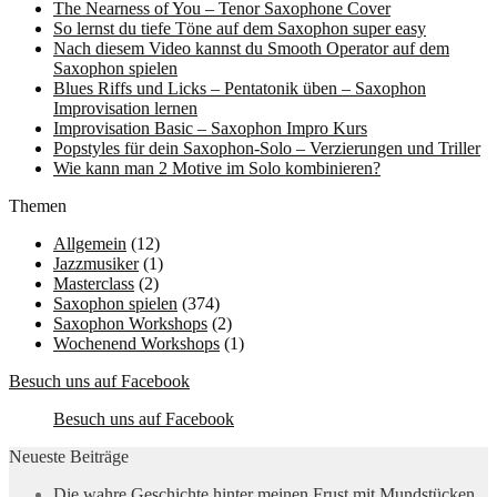
The Nearness of You – Tenor Saxophone Cover
So lernst du tiefe Töne auf dem Saxophon super easy
Nach diesem Video kannst du Smooth Operator auf dem
Saxophon spielen
Blues Riffs und Licks – Pentatonik üben – Saxophon
Improvisation lernen
Improvisation Basic – Saxophon Impro Kurs
Popstyles für dein Saxophon-Solo – Verzierungen und Triller
Wie kann man 2 Motive im Solo kombinieren?
Themen
Allgemein
(12)
Jazzmusiker
(1)
Masterclass
(2)
Saxophon spielen
(374)
Saxophon Workshops
(2)
Wochenend Workshops
(1)
Besuch uns auf Facebook
Besuch uns auf Facebook
Neueste Beiträge
Die wahre Geschichte hinter meinen Frust mit Mundstücken