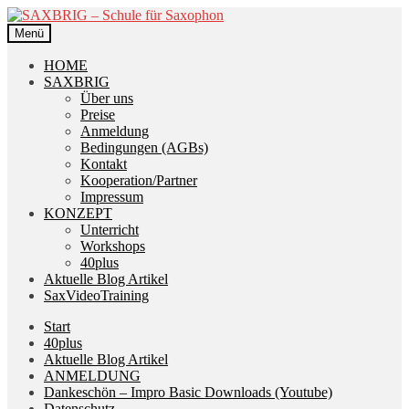
Zur
Zum
Navigation
Inhalt
Menü
springen
springen
HOME
SAXBRIG
Über uns
Preise
Anmeldung
Bedingungen (AGBs)
Kontakt
Kooperation/Partner
Impressum
KONZEPT
Unterricht
Workshops
40plus
Aktuelle Blog Artikel
SaxVideoTraining
Start
40plus
Aktuelle Blog Artikel
ANMELDUNG
Dankeschön – Impro Basic Downloads (Youtube)
Datenschutz