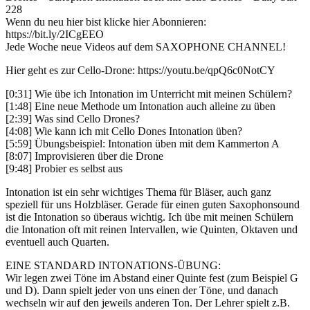
228
Wenn du neu hier bist klicke hier Abonnieren:
https://bit.ly/2ICgEEO
Jede Woche neue Videos auf dem SAXOPHONE CHANNEL!
Hier geht es zur Cello-Drone: https://youtu.be/qpQ6c0NotCY
[0:31]
Wie übe ich Intonation im Unterricht mit meinen Schülern?
[1:48]
Eine neue Methode um Intonation auch alleine zu üben
[2:39]
Was sind Cello Drones?
[4:08]
Wie kann ich mit Cello Dones Intonation üben?
[5:59]
Übungsbeispiel: Intonation üben mit dem Kammerton A
[8:07]
Improvisieren über die Drone
[9:48]
Probier es selbst aus
Intonation ist ein sehr wichtiges Thema für Bläser, auch ganz
speziell für uns Holzbläser. Gerade für einen guten Saxophonsound
ist die Intonation so überaus wichtig. Ich übe mit meinen Schülern
die Intonation oft mit reinen Intervallen, wie Quinten, Oktaven und
eventuell auch Quarten.
EINE STANDARD INTONATIONS-ÜBUNG:
Wir legen zwei Töne im Abstand einer Quinte fest (zum Beispiel G
und D). Dann spielt jeder von uns einen der Töne, und danach
wechseln wir auf den jeweils anderen Ton. Der Lehrer spielt z.B.