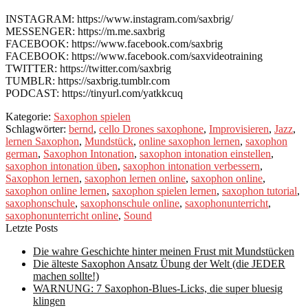
INSTAGRAM: https://www.instagram.com/saxbrig/
MESSENGER: https://m.me.saxbrig
FACEBOOK: https://www.facebook.com/saxbrig
FACEBOOK: https://www.facebook.com/saxvideotraining
TWITTER: https://twitter.com/saxbrig
TUMBLR: https://saxbrig.tumblr.com
PODCAST: https://tinyurl.com/yatkkcuq
Kategorie:
Saxophon spielen
Schlagwörter:
bernd
,
cello Drones saxophone
,
Improvisieren
,
Jazz
,
lernen Saxophon
,
Mundstück
,
online saxophon lernen
,
saxophon
german
,
Saxophon Intonation
,
saxophon intonation einstellen
,
saxophon intonation üben
,
saxophon intonation verbessern
,
Saxophon lernen
,
saxophon lernen online
,
saxophon online
,
saxophon online lernen
,
saxophon spielen lernen
,
saxophon tutorial
,
saxophonschule
,
saxophonschule online
,
saxophonunterricht
,
saxophonunterricht online
,
Sound
Letzte Posts
Die wahre Geschichte hinter meinen Frust mit Mundstücken
Die älteste Saxophon Ansatz Übung der Welt (die JEDER
machen sollte!)
WARNUNG: 7 Saxophon-Blues-Licks, die super bluesig
klingen