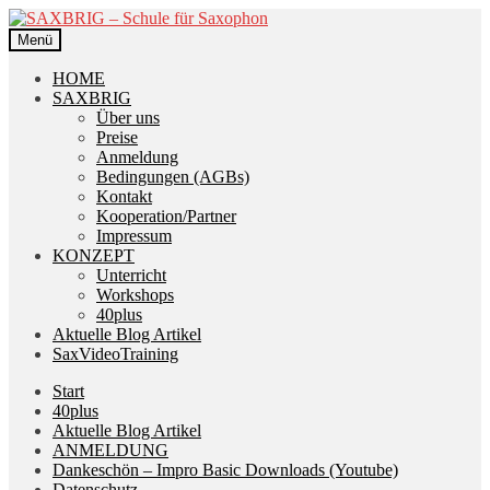
Zur
Zum
Navigation
Inhalt
Menü
springen
springen
HOME
SAXBRIG
Über uns
Preise
Anmeldung
Bedingungen (AGBs)
Kontakt
Kooperation/Partner
Impressum
KONZEPT
Unterricht
Workshops
40plus
Aktuelle Blog Artikel
SaxVideoTraining
Start
40plus
Aktuelle Blog Artikel
ANMELDUNG
Dankeschön – Impro Basic Downloads (Youtube)
Datenschutz