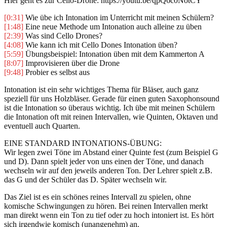
Hier geht es zur Cello-Drone: https://youtu.be/qpQ6c0NotCY
[0:31]
Wie übe ich Intonation im Unterricht mit meinen Schülern?
[1:48]
Eine neue Methode um Intonation auch alleine zu üben
[2:39]
Was sind Cello Drones?
[4:08]
Wie kann ich mit Cello Dones Intonation üben?
[5:59]
Übungsbeispiel: Intonation üben mit dem Kammerton A
[8:07]
Improvisieren über die Drone
[9:48]
Probier es selbst aus
Intonation ist ein sehr wichtiges Thema für Bläser, auch ganz
speziell für uns Holzbläser. Gerade für einen guten Saxophonsound
ist die Intonation so überaus wichtig. Ich übe mit meinen Schülern
die Intonation oft mit reinen Intervallen, wie Quinten, Oktaven und
eventuell auch Quarten.
EINE STANDARD INTONATIONS-ÜBUNG:
Wir legen zwei Töne im Abstand einer Quinte fest (zum Beispiel G
und D). Dann spielt jeder von uns einen der Töne, und danach
wechseln wir auf den jeweils anderen Ton. Der Lehrer spielt z.B.
das G und der Schüler das D. Später wechseln wir.
Das Ziel ist es ein schönes reines Intervall zu spielen, ohne
komische Schwingungen zu hören. Bei reinen Intervallen merkt
man direkt wenn ein Ton zu tief oder zu hoch intoniert ist. Es hört
sich irgendwie komisch (unangenehm) an.