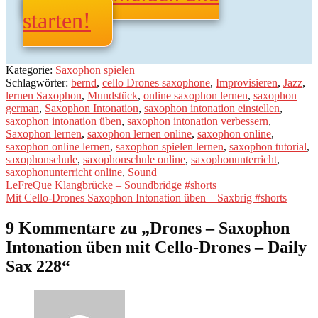
starten!
Kategorie:
Saxophon spielen
Schlagwörter:
bernd
,
cello Drones saxophone
,
Improvisieren
,
Jazz
,
lernen Saxophon
,
Mundstück
,
online saxophon lernen
,
saxophon
german
,
Saxophon Intonation
,
saxophon intonation einstellen
,
saxophon intonation üben
,
saxophon intonation verbessern
,
Saxophon lernen
,
saxophon lernen online
,
saxophon online
,
saxophon online lernen
,
saxophon spielen lernen
,
saxophon tutorial
,
saxophonschule
,
saxophonschule online
,
saxophonunterricht
,
saxophonunterricht online
,
Sound
Beitragsnavigation
Vorheriger
LeFreQue Klangbrücke – Soundbridge #shorts
Beitrag:
Nächster
Mit Cello-Drones Saxophon Intonation üben – Saxbrig #shorts
Beitrag:
9 Kommentare zu „
Drones – Saxophon
Intonation üben mit Cello-Drones – Daily
Sax 228
“