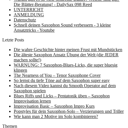
Die Blätter-Beratung! - DailySax 098 Reed
UNTERRICHT
ANMELDUNG
Datenschutz
Schnell deinen Saxophon Sound verbessern - 3 kleine
Ansatztricks - Youtube
Letzte Posts
Die wahre Geschichte hinter meinen Frust mit Mundstücken
Die älteste Saxophon Ansatz Übung der Welt (die JEDER
machen sollte!)
WARNUNG: 7 Saxophon-Blues-Licks, die super bluesig
klingen
The Nearness of You – Tenor Saxophone Cover
So lernst du tiefe Töne auf dem Saxophon super easy
Nach diesem Video kannst du Smooth Operator auf dem
Saxophon spielen
Blues Riffs und Licks – Pentatonik üben – Saxophon
Improvisation lernen
Improvisation Basic – Saxophon Impro Kurs
Popstyles für dein Saxophon-Solo – Verzierungen und Triller
Wie kann man 2 Motive im Solo kombinieren?
Themen