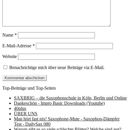
Name
*
E-Mail-Adresse
*
Website
Benachrichtige mich über neue Beiträge via E-Mail.
Top-Beiträge und Top-Seiten
SAXBRIG – die Saxophonschule in Köln, Berlin und Online
Dankeschön - Impro Basic Downloads (Youtube)
40plus
ÜBER UNS
Man hört fast nix! Saxophone-Mute - Saxophon-Dämpfer
Test - DailySax 080
Warum gibt es so viele schlechte Blätter? Welche sind gut?