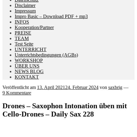
Disclaimer
Impressum
Impro Basic – Download PDF + mp3
INFOS
Kooperation/Partner
PREISE
TEAM
Test Seite
UNTERRICHT
Unterrichtsbedingungen (AGBs)
WORKSHOP
ÜBER UNS
NEWS BLOG
KONTAKT
Veröffentlicht am
13. April 2021
24. Februar 2024
von
saxbrig
—
9 Kommentare
Drones – Saxophon Intonation üben mit
Cello-Drones – Daily Sax 228