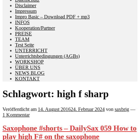
Disclaimer
Impressum
Impro Basic – Download PDF + mp3
INFOS
Kooperation/Partner
PREISE
TEAM
Test Seite
UNTERRICHT
Unterrichtsbedingungen (AGBs)
WORKSHOP
ÜBER UNS
NEWS BLOG
KONTAKT
Schlagwort:
high f sharp
Veröffentlicht am
14. August 2016
24. Februar 2024
von
saxbrig
—
1 Kommentar
Saxophone #shorts – DailySax 059 How to
play high F# on the saxophone