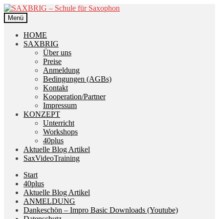
Zur
Zum
Navigation
Inhalt
Menü
springen
springen
HOME
SAXBRIG
Über uns
Preise
Anmeldung
Bedingungen (AGBs)
Kontakt
Kooperation/Partner
Impressum
KONZEPT
Unterricht
Workshops
40plus
Aktuelle Blog Artikel
SaxVideoTraining
Start
40plus
Aktuelle Blog Artikel
ANMELDUNG
Dankeschön – Impro Basic Downloads (Youtube)
Datenschutz