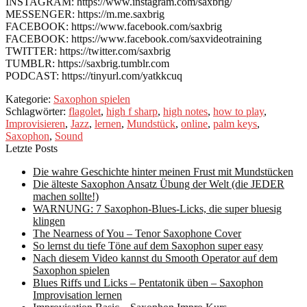
INSTAGRAM: https://www.instagram.com/saxbrig/
MESSENGER: https://m.me.saxbrig
FACEBOOK: https://www.facebook.com/saxbrig
FACEBOOK: https://www.facebook.com/saxvideotraining
TWITTER: https://twitter.com/saxbrig
TUMBLR: https://saxbrig.tumblr.com
PODCAST: https://tinyurl.com/yatkkcuq
Kategorie:
Saxophon spielen
Schlagwörter:
flagolet
,
high f sharp
,
high notes
,
how to play
,
Improvisieren
,
Jazz
,
lernen
,
Mundstück
,
online
,
palm keys
,
Saxophon
,
Sound
Letzte Posts
Die wahre Geschichte hinter meinen Frust mit Mundstücken
Die älteste Saxophon Ansatz Übung der Welt (die JEDER
machen sollte!)
WARNUNG: 7 Saxophon-Blues-Licks, die super bluesig
klingen
The Nearness of You – Tenor Saxophone Cover
So lernst du tiefe Töne auf dem Saxophon super easy
Nach diesem Video kannst du Smooth Operator auf dem
Saxophon spielen
Blues Riffs und Licks – Pentatonik üben – Saxophon
Improvisation lernen