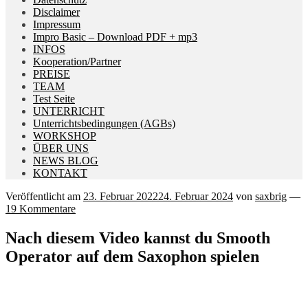
Disclaimer
Impressum
Impro Basic – Download PDF + mp3
INFOS
Kooperation/Partner
PREISE
TEAM
Test Seite
UNTERRICHT
Unterrichtsbedingungen (AGBs)
WORKSHOP
ÜBER UNS
NEWS BLOG
KONTAKT
Veröffentlicht am
23. Februar 2022
24. Februar 2024
von
saxbrig
—
19 Kommentare
Nach diesem Video kannst du Smooth
Operator auf dem Saxophon spielen