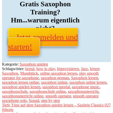
Gratis Saxophon
Training?
Hm...warum eigentlich
nicht?
Jetzt anmelden und
starten!
Kategorie:
Saxophon spielen
Schlagwörter:
bernd
,
how to play
,
Improvisieren
,
Jazz
,
lernen
Saxophon
,
Mundstück
,
online saxophon lernen
,
play smooth
operator for saxophone
,
saxophon german
,
Saxophon lernen
,
saxophon lernen online
,
saxophon online
,
saxophon online lernen
,
saxophon spielen lernen
,
saxophon tutorial
,
saxophone music
,
saxophonschule
,
saxophonschule online
,
saxophonunterricht
,
saxophonunterricht online
,
smooth operator
,
smooth operator
saxophone solo
,
Sound
,
step by step
Beitragsnavigation
Vorheriger
Tiefe Töne auf dem Saxophon spielen lernen – Saxbrig Classics 027
Beitrag:
#shorts