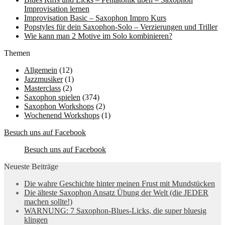
Improvisation lernen
Improvisation Basic – Saxophon Impro Kurs
Popstyles für dein Saxophon-Solo – Verzierungen und Triller
Wie kann man 2 Motive im Solo kombinieren?
Themen
Allgemein
(12)
Jazzmusiker
(1)
Masterclass
(2)
Saxophon spielen
(374)
Saxophon Workshops
(2)
Wochenend Workshops
(1)
Besuch uns auf Facebook
Besuch uns auf Facebook
Neueste Beiträge
Die wahre Geschichte hinter meinen Frust mit Mundstücken
Die älteste Saxophon Ansatz Übung der Welt (die JEDER
machen sollte!)
WARNUNG: 7 Saxophon-Blues-Licks, die super bluesig
klingen