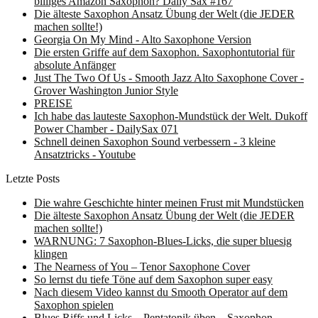
billiges Amazon Saxophon? Daily Sax #167
Die älteste Saxophon Ansatz Übung der Welt (die JEDER
machen sollte!)
Georgia On My Mind - Alto Saxophone Version
Die ersten Griffe auf dem Saxophon. Saxophontutorial für
absolute Anfänger
Just The Two Of Us - Smooth Jazz Alto Saxophone Cover -
Grover Washington Junior Style
PREISE
Ich habe das lauteste Saxophon-Mundstück der Welt. Dukoff
Power Chamber - DailySax 071
Schnell deinen Saxophon Sound verbessern - 3 kleine
Ansatztricks - Youtube
Letzte Posts
Die wahre Geschichte hinter meinen Frust mit Mundstücken
Die älteste Saxophon Ansatz Übung der Welt (die JEDER
machen sollte!)
WARNUNG: 7 Saxophon-Blues-Licks, die super bluesig
klingen
The Nearness of You – Tenor Saxophone Cover
So lernst du tiefe Töne auf dem Saxophon super easy
Nach diesem Video kannst du Smooth Operator auf dem
Saxophon spielen
Blues Riffs und Licks – Pentatonik üben – Saxophon