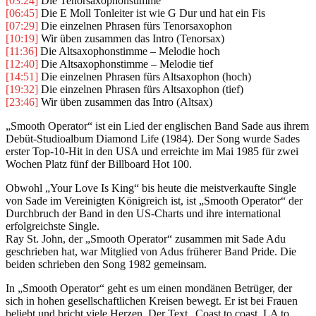
[03:24]
Die Tenorsaxophonstimme
[06:45]
Die E Moll Tonleiter ist wie G Dur und hat ein Fis
[07:29]
Die einzelnen Phrasen fürs Tenorsaxophon
[10:19]
Wir üben zusammen das Intro (Tenorsax)
[11:36]
Die Altsaxophonstimme – Melodie hoch
[12:40]
Die Altsaxophonstimme – Melodie tief
[14:51]
Die einzelnen Phrasen fürs Altsaxophon (hoch)
[19:32]
Die einzelnen Phrasen fürs Altsaxophon (tief)
[23:46]
Wir üben zusammen das Intro (Altsax)
„Smooth Operator“ ist ein Lied der englischen Band Sade aus ihrem
Debüt-Studioalbum Diamond Life (1984). Der Song wurde Sades
erster Top-10-Hit in den USA und erreichte im Mai 1985 für zwei
Wochen Platz fünf der Billboard Hot 100.
Obwohl „Your Love Is King“ bis heute die meistverkaufte Single
von Sade im Vereinigten Königreich ist, ist „Smooth Operator“ der
Durchbruch der Band in den US-Charts und ihre international
erfolgreichste Single.
Ray St. John, der „Smooth Operator“ zusammen mit Sade Adu
geschrieben hat, war Mitglied von Adus früherer Band Pride. Die
beiden schrieben den Song 1982 gemeinsam.
In „Smooth Operator“ geht es um einen mondänen Betrüger, der
sich in hohen gesellschaftlichen Kreisen bewegt. Er ist bei Frauen
beliebt und bricht viele Herzen. Der Text „Coast to coast, LA to