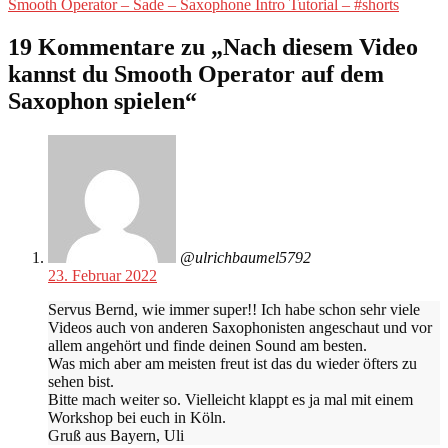
Nächster
Smooth Operator – Sade – Saxophone Intro Tutorial – #shorts
Beitrag:
19 Kommentare zu „
Nach diesem Video
kannst du Smooth Operator auf dem
Saxophon spielen
“
@ulrichbaumel5792
23. Februar 2022
Servus Bernd, wie immer super!! Ich habe schon sehr viele
Videos auch von anderen Saxophonisten angeschaut und vor
allem angehört und finde deinen Sound am besten.
Was mich aber am meisten freut ist das du wieder öfters zu
sehen bist.
Bitte mach weiter so. Vielleicht klappt es ja mal mit einem
Workshop bei euch in Köln.
Gruß aus Bayern, Uli