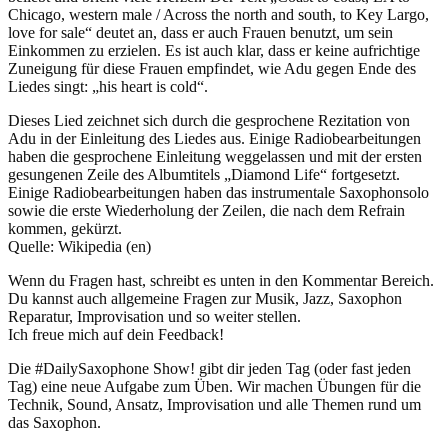
Chicago, western male / Across the north and south, to Key Largo,
love for sale“ deutet an, dass er auch Frauen benutzt, um sein
Einkommen zu erzielen. Es ist auch klar, dass er keine aufrichtige
Zuneigung für diese Frauen empfindet, wie Adu gegen Ende des
Liedes singt: „his heart is cold“.
Dieses Lied zeichnet sich durch die gesprochene Rezitation von
Adu in der Einleitung des Liedes aus. Einige Radiobearbeitungen
haben die gesprochene Einleitung weggelassen und mit der ersten
gesungenen Zeile des Albumtitels „Diamond Life“ fortgesetzt.
Einige Radiobearbeitungen haben das instrumentale Saxophonsolo
sowie die erste Wiederholung der Zeilen, die nach dem Refrain
kommen, gekürzt.
Quelle: Wikipedia (en)
Wenn du Fragen hast, schreibt es unten in den Kommentar Bereich.
Du kannst auch allgemeine Fragen zur Musik, Jazz, Saxophon
Reparatur, Improvisation und so weiter stellen.
Ich freue mich auf dein Feedback!
Die #DailySaxophone Show! gibt dir jeden Tag (oder fast jeden
Tag) eine neue Aufgabe zum Üben. Wir machen Übungen für die
Technik, Sound, Ansatz, Improvisation und alle Themen rund um
das Saxophon.