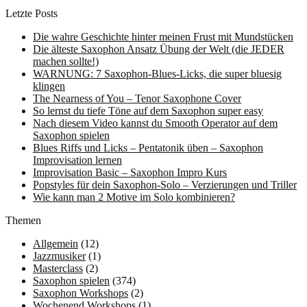
Letzte Posts
Die wahre Geschichte hinter meinen Frust mit Mundstücken
Die älteste Saxophon Ansatz Übung der Welt (die JEDER
machen sollte!)
WARNUNG: 7 Saxophon-Blues-Licks, die super bluesig
klingen
The Nearness of You – Tenor Saxophone Cover
So lernst du tiefe Töne auf dem Saxophon super easy
Nach diesem Video kannst du Smooth Operator auf dem
Saxophon spielen
Blues Riffs und Licks – Pentatonik üben – Saxophon
Improvisation lernen
Improvisation Basic – Saxophon Impro Kurs
Popstyles für dein Saxophon-Solo – Verzierungen und Triller
Wie kann man 2 Motive im Solo kombinieren?
Themen
Allgemein
(12)
Jazzmusiker
(1)
Masterclass
(2)
Saxophon spielen
(374)
Saxophon Workshops
(2)
Wochenend Workshops
(1)