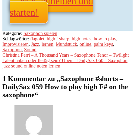
Jetzt anmelden und
starten!
Kategorie:
Saxophon spielen
Schlagwörter:
flagolet
,
high f sharp
,
high notes
,
how to play
,
Improvisieren
,
Jazz
,
lernen
,
Mundstück
,
online
,
palm keys
,
Saxophon
,
Sound
Beitragsnavigation
Vorheriger
Christina Perri – A Thousand Years – Saxophone Tenor – Twilight
Beitrag:
Nächster
Talent haben oder fleißig sein? Üben – DailySax 060 – Saxophon
Beitrag:
jazz sound online noten lernen
1 Kommentar zu „
Saxophone #shorts –
DailySax 059 How to play high F# on the
saxophone
“