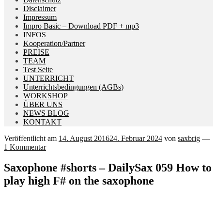
Disclaimer
Impressum
Impro Basic – Download PDF + mp3
INFOS
Kooperation/Partner
PREISE
TEAM
Test Seite
UNTERRICHT
Unterrichtsbedingungen (AGBs)
WORKSHOP
ÜBER UNS
NEWS BLOG
KONTAKT
Veröffentlicht am
14. August 2016
24. Februar 2024
von
saxbrig
—
1 Kommentar
Saxophone #shorts – DailySax 059 How to
play high F# on the saxophone