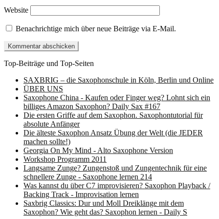
Website
Benachrichtige mich über neue Beiträge via E-Mail.
Top-Beiträge und Top-Seiten
SAXBRIG – die Saxophonschule in Köln, Berlin und Online
ÜBER UNS
Saxophone China - Kaufen oder Finger weg? Lohnt sich ein
billiges Amazon Saxophon? Daily Sax #167
Die ersten Griffe auf dem Saxophon. Saxophontutorial für
absolute Anfänger
Die älteste Saxophon Ansatz Übung der Welt (die JEDER
machen sollte!)
Georgia On My Mind - Alto Saxophone Version
Workshop Programm 2011
Langsame Zunge? Zungenstoß und Zungentechnik für eine
schnellere Zunge - Saxophone lernen 214
Was kannst du über C7 improvisieren? Saxophon Playback /
Backing Track - Improvisation lernen
Saxbrig Classics: Dur und Moll Dreiklänge mit dem
Saxophon? Wie geht das? Saxophon lernen - Daily S