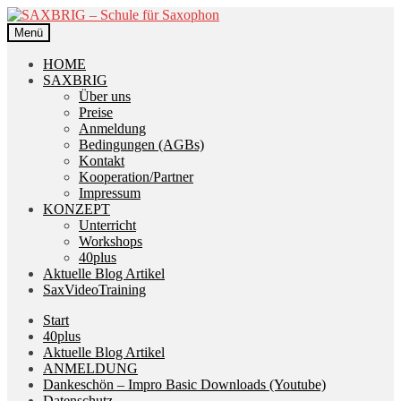
Zur
Zum
Navigation
Inhalt
Menü
springen
springen
HOME
SAXBRIG
Über uns
Preise
Anmeldung
Bedingungen (AGBs)
Kontakt
Kooperation/Partner
Impressum
KONZEPT
Unterricht
Workshops
40plus
Aktuelle Blog Artikel
SaxVideoTraining
Start
40plus
Aktuelle Blog Artikel
ANMELDUNG
Dankeschön – Impro Basic Downloads (Youtube)
Datenschutz