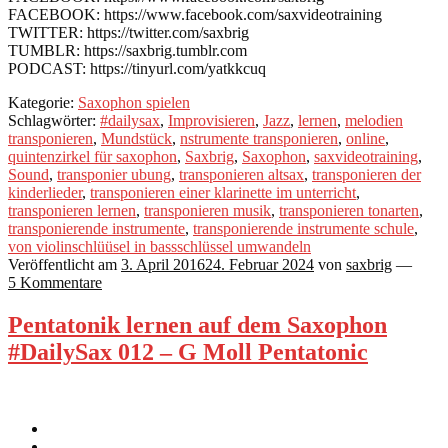
FACEBOOK: https://www.facebook.com/saxvideotraining
TWITTER: https://twitter.com/saxbrig
TUMBLR: https://saxbrig.tumblr.com
PODCAST: https://tinyurl.com/yatkkcuq
Kategorie:
Saxophon spielen
Schlagwörter:
#dailysax
,
Improvisieren
,
Jazz
,
lernen
,
melodien
transponieren
,
Mundstück
,
nstrumente transponieren
,
online
,
quintenzirkel für saxophon
,
Saxbrig
,
Saxophon
,
saxvideotraining
,
Sound
,
transponier ubung
,
transponieren altsax
,
transponieren der
kinderlieder
,
transponieren einer klarinette im unterricht
,
transponieren lernen
,
transponieren musik
,
transponieren tonarten
,
transponierende instrumente
,
transponierende instrumente schule
,
von violinschlüüsel in bassschlüssel umwandeln
Veröffentlicht am
3. April 2016
24. Februar 2024
von
saxbrig
—
5 Kommentare
Pentatonik lernen auf dem Saxophon
#DailySax 012 – G Moll Pentatonic