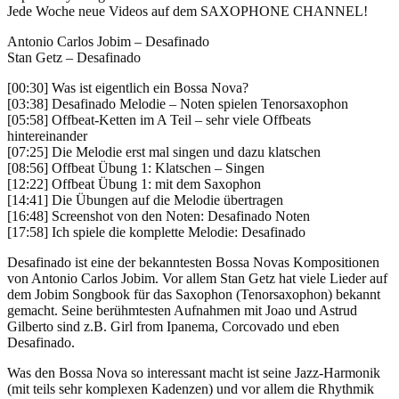
Jede Woche neue Videos auf dem SAXOPHONE CHANNEL!
Antonio Carlos Jobim – Desafinado
Stan Getz – Desafinado
[00:30]
Was ist eigentlich ein Bossa Nova?
[03:38]
Desafinado Melodie – Noten spielen Tenorsaxophon
[05:58]
Offbeat-Ketten im A Teil – sehr viele Offbeats
hintereinander
[07:25]
Die Melodie erst mal singen und dazu klatschen
[08:56]
Offbeat Übung 1: Klatschen – Singen
[12:22]
Offbeat Übung 1: mit dem Saxophon
[14:41]
Die Übungen auf die Melodie übertragen
[16:48]
Screenshot von den Noten: Desafinado Noten
[17:58]
Ich spiele die komplette Melodie: Desafinado
Desafinado ist eine der bekanntesten Bossa Novas Kompositionen
von Antonio Carlos Jobim. Vor allem Stan Getz hat viele Lieder auf
dem Jobim Songbook für das Saxophon (Tenorsaxophon) bekannt
gemacht. Seine berühmtesten Aufnahmen mit Joao und Astrud
Gilberto sind z.B. Girl from Ipanema, Corcovado und eben
Desafinado.
Was den Bossa Nova so interessant macht ist seine Jazz-Harmonik
(mit teils sehr komplexen Kadenzen) und vor allem die Rhythmik