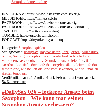
Saxophon lernen online
INSTAGRAM: https://www.instagram.com/saxbrig/
MESSENGER: https://m.me.saxbrig
FACEBOOK: https://www.facebook.com/saxbrig
FACEBOOK: https://www.facebook.com/saxvideotraining
TWITTER: https://twitter.com/saxbrig
TUMBLR: https://saxbrig.tumblr.com
PODCAST: https://tinyurl.com/yatkkcuq
Kategorie:
Saxophon spielen
Schlagwörter:
#dailysax
,
Improvisieren
,
Jazz
,
lernen
,
Mundstück
,
online
,
Saxbrig
,
Saxophon
,
saxophontechnik schnelle töne
verbinden
,
saxvideotraining
,
Sound
,
tenorsax tiefe töne
,
tiefe
saxofon töne
,
tiefe töne
,
tiefe töne orgelmusik
,
tonleiter tiefe töne
,
tumblr töne
,
wie heißen die töne vom saxophon
,
wie soll man fis
greifen tenor sax
Veröffentlicht am
24. April 2016
24. Februar 2024
von
saxbrig
—
54 Kommentare
#DailySax 026 – lockerer Ansatz beim
Saxophon – Wie kann man seinen
Saxophon Ansatz verbessern?