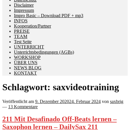
Disclaimer
Impressum
Impro Basic – Download PDF + mp3
INFOS
Kooperation/Partner
PREISE
TEAM
Test Seite
UNTERRICHT
Unterrichtsbedingungen (AGBs)
WORKSHOP
ÜBER UNS
NEWS BLOG
KONTAKT
Schlagwort:
saxvideotraining
Veröffentlicht am
9. Dezember 2020
24. Februar 2024
von
saxbrig
—
13 Kommentare
211 Mit Desafinado Off-Beats lernen –
Saxophon lernen – DailySax 211