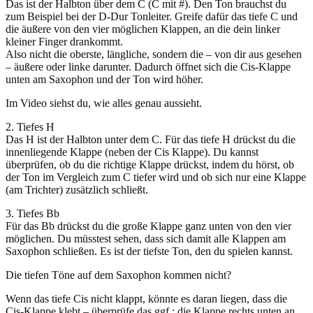
Das ist der Halbton über dem C (C mit #). Den Ton brauchst du
zum Beispiel bei der D-Dur Tonleiter. Greife dafür das tiefe C und
die äußere von den vier möglichen Klappen, an die dein linker
kleiner Finger drankommt.
Also nicht die oberste, längliche, sondern die – von dir aus gesehen
– äußere oder linke darunter. Dadurch öffnet sich die Cis-Klappe
unten am Saxophon und der Ton wird höher.
Im Video siehst du, wie alles genau aussieht.
2. Tiefes H
Das H ist der Halbton unter dem C. Für das tiefe H drückst du die
innenliegende Klappe (neben der Cis Klappe). Du kannst
überprüfen, ob du die richtige Klappe drückst, indem du hörst, ob
der Ton im Vergleich zum C tiefer wird und ob sich nur eine Klappe
(am Trichter) zusätzlich schließt.
3. Tiefes Bb
Für das Bb drückst du die große Klappe ganz unten von den vier
möglichen. Du müsstest sehen, dass sich damit alle Klappen am
Saxophon schließen. Es ist der tiefste Ton, den du spielen kannst.
Die tiefen Töne auf dem Saxophon kommen nicht?
Wenn das tiefe Cis nicht klappt, könnte es daran liegen, dass die
Cis-Klappe klebt – überprüfe das ggf.: die Klappe rechts unten an