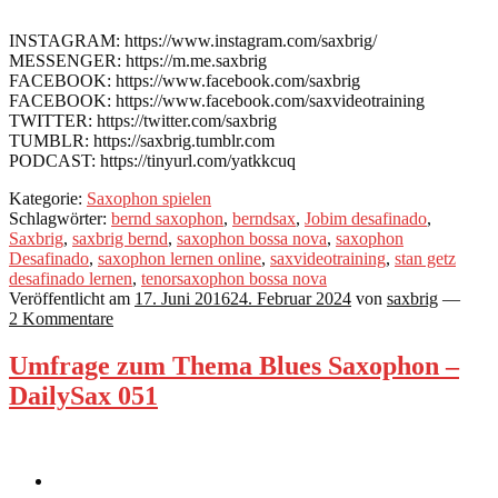
INSTAGRAM: https://www.instagram.com/saxbrig/
MESSENGER: https://m.me.saxbrig
FACEBOOK: https://www.facebook.com/saxbrig
FACEBOOK: https://www.facebook.com/saxvideotraining
TWITTER: https://twitter.com/saxbrig
TUMBLR: https://saxbrig.tumblr.com
PODCAST: https://tinyurl.com/yatkkcuq
Kategorie:
Saxophon spielen
Schlagwörter:
bernd saxophon
,
berndsax
,
Jobim desafinado
,
Saxbrig
,
saxbrig bernd
,
saxophon bossa nova
,
saxophon
Desafinado
,
saxophon lernen online
,
saxvideotraining
,
stan getz
desafinado lernen
,
tenorsaxophon bossa nova
Veröffentlicht am
17. Juni 2016
24. Februar 2024
von
saxbrig
—
2 Kommentare
Umfrage zum Thema Blues Saxophon –
DailySax 051