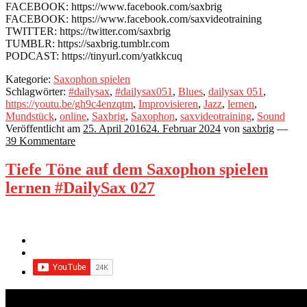
FACEBOOK: https://www.facebook.com/saxbrig
FACEBOOK: https://www.facebook.com/saxvideotraining
TWITTER: https://twitter.com/saxbrig
TUMBLR: https://saxbrig.tumblr.com
PODCAST: https://tinyurl.com/yatkkcuq
Kategorie:
Saxophon spielen
Schlagwörter:
#dailysax
,
#dailysax051
,
Blues
,
dailysax 051
,
https://youtu.be/gh9c4enzqtm
,
Improvisieren
,
Jazz
,
lernen
,
Mundstück
,
online
,
Saxbrig
,
Saxophon
,
saxvideotraining
,
Sound
Veröffentlicht am
25. April 2016
24. Februar 2024
von
saxbrig
—
39 Kommentare
Tiefe Töne auf dem Saxophon spielen
lernen #DailySax 027