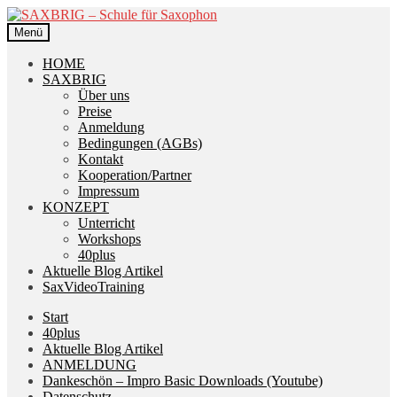
Zur
Zum
Navigation
Inhalt
Menü
springen
springen
HOME
SAXBRIG
Über uns
Preise
Anmeldung
Bedingungen (AGBs)
Kontakt
Kooperation/Partner
Impressum
KONZEPT
Unterricht
Workshops
40plus
Aktuelle Blog Artikel
SaxVideoTraining
Start
40plus
Aktuelle Blog Artikel
ANMELDUNG
Dankeschön – Impro Basic Downloads (Youtube)
Datenschutz