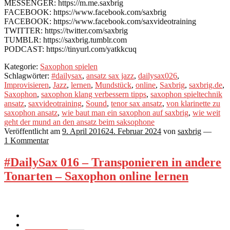
MESSENGER: https://m.me.saxbrig
FACEBOOK: https://www.facebook.com/saxbrig
FACEBOOK: https://www.facebook.com/saxvideotraining
TWITTER: https://twitter.com/saxbrig
TUMBLR: https://saxbrig.tumblr.com
PODCAST: https://tinyurl.com/yatkkcuq
Kategorie:
Saxophon spielen
Schlagwörter:
#dailysax
,
ansatz sax jazz
,
dailysax026
,
Improvisieren
,
Jazz
,
lernen
,
Mundstück
,
online
,
Saxbrig
,
saxbrig.de
,
Saxophon
,
saxophon klang verbessern tipps
,
saxophon spieltechnik
ansatz
,
saxvideotraining
,
Sound
,
tenor sax ansatz
,
von klarinette zu
saxophon ansatz
,
wie baut man ein saxophon auf saxbrig
,
wie weit
geht der mund an den ansatz beim saksophone
Veröffentlicht am
9. April 2016
24. Februar 2024
von
saxbrig
—
1 Kommentar
#DailySax 016 – Transponieren in andere
Tonarten – Saxophon online lernen