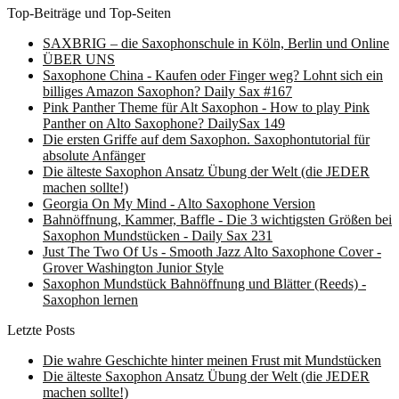
Top-Beiträge und Top-Seiten
SAXBRIG – die Saxophonschule in Köln, Berlin und Online
ÜBER UNS
Saxophone China - Kaufen oder Finger weg? Lohnt sich ein
billiges Amazon Saxophon? Daily Sax #167
Pink Panther Theme für Alt Saxophon - How to play Pink
Panther on Alto Saxophone? DailySax 149
Die ersten Griffe auf dem Saxophon. Saxophontutorial für
absolute Anfänger
Die älteste Saxophon Ansatz Übung der Welt (die JEDER
machen sollte!)
Georgia On My Mind - Alto Saxophone Version
Bahnöffnung, Kammer, Baffle - Die 3 wichtigsten Größen bei
Saxophon Mundstücken - Daily Sax 231
Just The Two Of Us - Smooth Jazz Alto Saxophone Cover -
Grover Washington Junior Style
Saxophon Mundstück Bahnöffnung und Blätter (Reeds) -
Saxophon lernen
Letzte Posts
Die wahre Geschichte hinter meinen Frust mit Mundstücken
Die älteste Saxophon Ansatz Übung der Welt (die JEDER
machen sollte!)