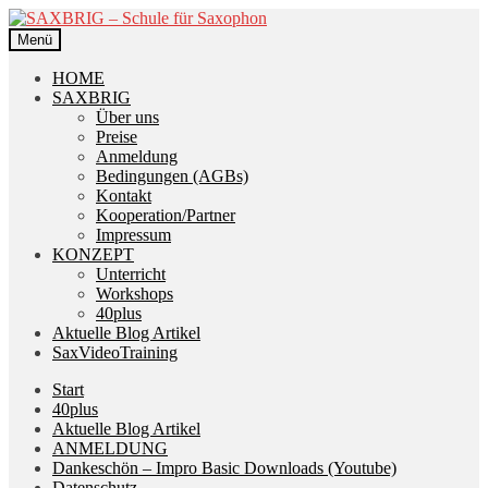
Zur
Zum
Navigation
Inhalt
Menü
springen
springen
HOME
SAXBRIG
Über uns
Preise
Anmeldung
Bedingungen (AGBs)
Kontakt
Kooperation/Partner
Impressum
KONZEPT
Unterricht
Workshops
40plus
Aktuelle Blog Artikel
SaxVideoTraining
Start
40plus
Aktuelle Blog Artikel
ANMELDUNG
Dankeschön – Impro Basic Downloads (Youtube)
Datenschutz