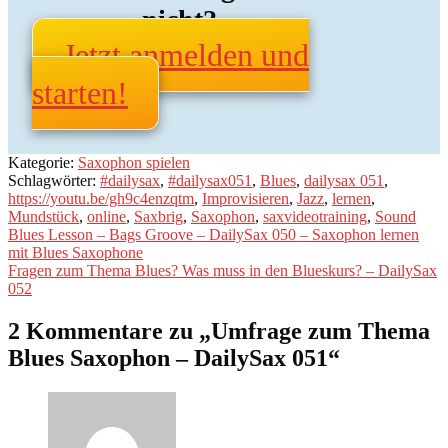
nicht?
Jetzt anmelden und
starten!
Kategorie:
Saxophon spielen
Schlagwörter:
#dailysax
,
#dailysax051
,
Blues
,
dailysax 051
,
https://youtu.be/gh9c4enzqtm
,
Improvisieren
,
Jazz
,
lernen
,
Mundstück
,
online
,
Saxbrig
,
Saxophon
,
saxvideotraining
,
Sound
Beitragsnavigation
Vorheriger
Blues Lesson – Bags Groove – DailySax 050 – Saxophon lernen
Beitrag:
mit Blues Saxophone
Nächster
Fragen zum Thema Blues? Was muss in den Blueskurs? – DailySax
Beitrag:
052
2 Kommentare zu „
Umfrage zum Thema
Blues Saxophon – DailySax 051
“