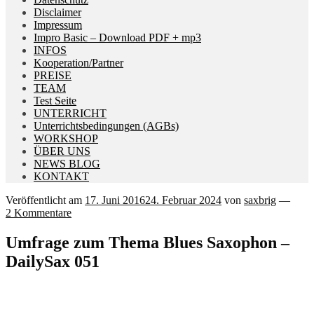
Disclaimer
Impressum
Impro Basic – Download PDF + mp3
INFOS
Kooperation/Partner
PREISE
TEAM
Test Seite
UNTERRICHT
Unterrichtsbedingungen (AGBs)
WORKSHOP
ÜBER UNS
NEWS BLOG
KONTAKT
Veröffentlicht am
17. Juni 2016
24. Februar 2024
von
saxbrig
—
2 Kommentare
Umfrage zum Thema Blues Saxophon –
DailySax 051