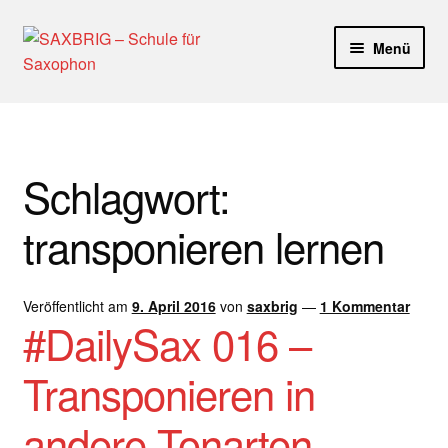
Zur
Zum
Menü
Navigation
Inhalt
springen
springen
Start
40plus
Schlagwort:
Aktuelle Blog Artikel
transponieren lernen
ANMELDUNG
Veröffentlicht am
9. April 2016
von
saxbrig
—
1 Kommentar
Dankeschön – Impro Basic Downloads (Youtube)
#DailySax 016 –
Datenschutz
Transponieren in
Disclaimer
andere Tonarten –