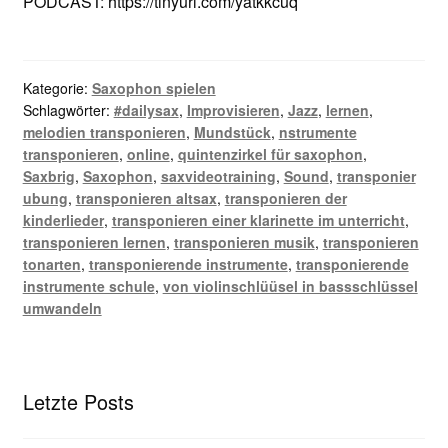
PODCAST: https://tinyurl.com/yatkkcuq
Kategorie:
Saxophon spielen
Schlagwörter:
#dailysax
,
Improvisieren
,
Jazz
,
lernen
,
melodien transponieren
,
Mundstück
,
nstrumente
transponieren
,
online
,
quintenzirkel für saxophon
,
Saxbrig
,
Saxophon
,
saxvideotraining
,
Sound
,
transponier
ubung
,
transponieren altsax
,
transponieren der
kinderlieder
,
transponieren einer klarinette im unterricht
,
transponieren lernen
,
transponieren musik
,
transponieren
tonarten
,
transponierende instrumente
,
transponierende
instrumente schule
,
von violinschlüüsel in bassschlüssel
umwandeln
Letzte Posts