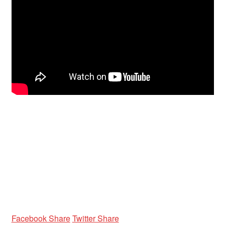
Unterrichtsbedingungen (AGBs)
WORKSHOP
ÜBER UNS
NEWS BLOG
KONTAKT
Facebook Share
Twitter Share