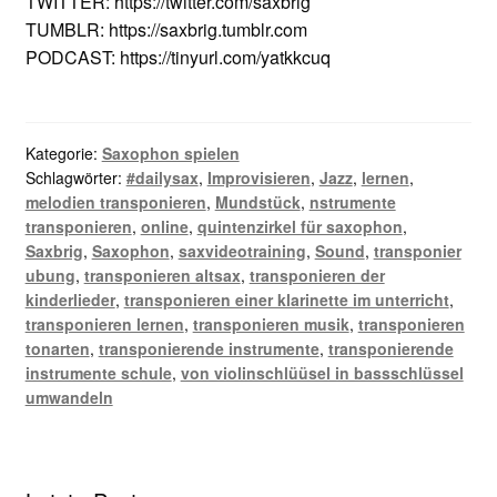
TWITTER: https://twitter.com/saxbrig
TUMBLR: https://saxbrig.tumblr.com
PODCAST: https://tinyurl.com/yatkkcuq
Kategorie:
Saxophon spielen
Schlagwörter:
#dailysax
,
Improvisieren
,
Jazz
,
lernen
,
melodien transponieren
,
Mundstück
,
nstrumente
transponieren
,
online
,
quintenzirkel für saxophon
,
Saxbrig
,
Saxophon
,
saxvideotraining
,
Sound
,
transponier
ubung
,
transponieren altsax
,
transponieren der
kinderlieder
,
transponieren einer klarinette im unterricht
,
transponieren lernen
,
transponieren musik
,
transponieren
tonarten
,
transponierende instrumente
,
transponierende
instrumente schule
,
von violinschlüüsel in bassschlüssel
umwandeln