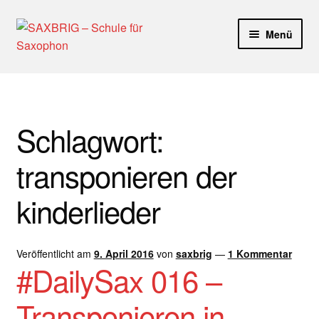
Zur
Zum
Menü
Navigation
Inhalt
springen
springen
Start
40plus
Schlagwort:
Aktuelle Blog Artikel
transponieren der
ANMELDUNG
kinderlieder
Dankeschön – Impro Basic Downloads (Youtube)
Veröffentlicht am
9. April 2016
von
saxbrig
—
1 Kommentar
Datenschutz
#DailySax 016 –
Disclaimer
Transponieren in