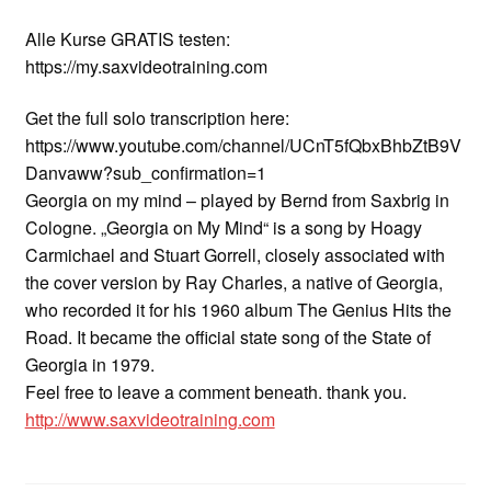
Alle Kurse GRATIS testen:
https://my.saxvideotraining.com
Get the full solo transcription here:
https://www.youtube.com/channel/UCnT5fQbxBhbZtB9V
Danvaww?sub_confirmation=1
Georgia on my mind – played by Bernd from Saxbrig in
Cologne. „Georgia on My Mind“ is a song by Hoagy
Carmichael and Stuart Gorrell, closely associated with
the cover version by Ray Charles, a native of Georgia,
who recorded it for his 1960 album The Genius Hits the
Road. It became the official state song of the State of
Georgia in 1979.
Feel free to leave a comment beneath. thank you.
http://www.saxvideotraining.com