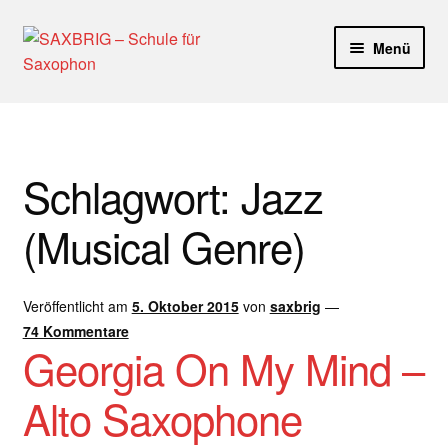
Zur
Zum
Menü
Navigation
Inhalt
springen
springen
Start
40plus
Schlagwort:
Jazz
Aktuelle Blog Artikel
(Musical Genre)
ANMELDUNG
Veröffentlicht am
5. Oktober 2015
von
saxbrig
—
Dankeschön – Impro Basic Downloads (Youtube)
74 Kommentare
Georgia On My Mind –
Datenschutz
Alto Saxophone
Disclaimer