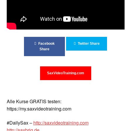
Unterrichtsbedingungen (AGBs)
WORKSHOP
ÜBER UNS
Facebook
Twitter Share
NEWS BLOG
Share
KONTAKT
SaxVideoTraining.com
Alle Kurse GRATIS testen:
https://my.saxvideotraining.com
#DailySax –
http://saxvideotraining.com
http://saxbrig.de