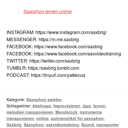
Saxophon lernen online
INSTAGRAM: https://www.instagram.com/saxbrig/
MESSENGER: https://m.me.saxbrig
FACEBOOK: https://www.facebook.com/saxbrig
FACEBOOK: https://www.facebook.com/saxvideotraining
TWITTER: https://twitter.com/saxbrig
TUMBLR: https://saxbrig.tumblr.com
PODCAST: https://tinyurl.com/yatkkcuq
Kategorie:
Saxophon spielen
Schlagwörter:
#dailysax
,
Improvisieren
,
Jazz
,
lernen
,
melodien transponieren
,
Mundstück
,
nstrumente
transponieren
,
online
,
quintenzirkel für saxophon
,
Saxbrig
,
Saxophon
,
saxvideotraining
,
Sound
,
transponier