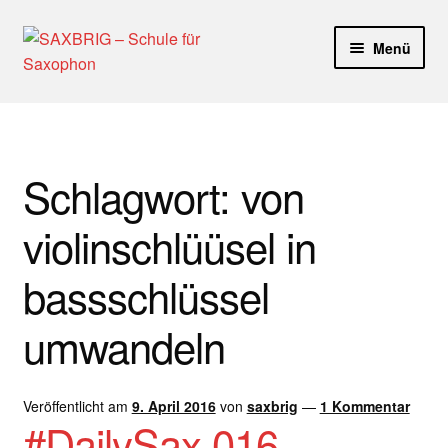
Zur
Zum
Menü
Navigation
Inhalt
springen
springen
Start
40plus
Schlagwort:
von
Aktuelle Blog Artikel
violinschlüüsel in
ANMELDUNG
bassschlüssel
Dankeschön – Impro Basic Downloads (Youtube)
umwandeln
Datenschutz
Veröffentlicht am
9. April 2016
von
saxbrig
—
1 Kommentar
Disclaimer
#DailySax 016 –