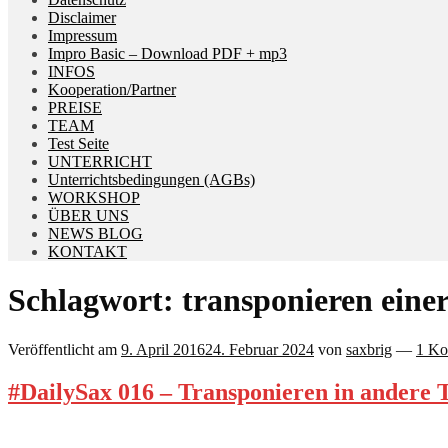
Disclaimer
Impressum
Impro Basic – Download PDF + mp3
INFOS
Kooperation/Partner
PREISE
TEAM
Test Seite
UNTERRICHT
Unterrichtsbedingungen (AGBs)
WORKSHOP
ÜBER UNS
NEWS BLOG
KONTAKT
Schlagwort:
transponieren einer
Veröffentlicht am
9. April 2016
24. Februar 2024
von
saxbrig
—
1 Ko
#DailySax 016 – Transponieren in andere 