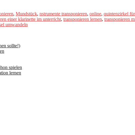
onieren
,
Mundstück
,
nstrumente transponieren
,
online
,
quintenzirkel fü
ren einer klarinette im unterricht
,
transponieren lernen
,
transponieren m
ssel umwandeln
n sollte!)
en
hon spielen
tion lernen