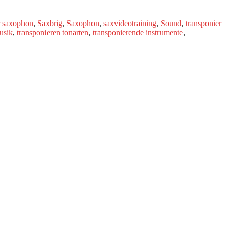
r saxophon
,
Saxbrig
,
Saxophon
,
saxvideotraining
,
Sound
,
transponier
usik
,
transponieren tonarten
,
transponierende instrumente
,