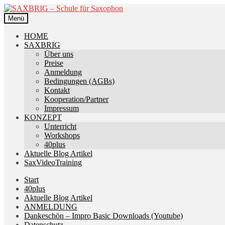
Zur
Zum
Navigation
Inhalt
Menü
springen
springen
HOME
SAXBRIG
Über uns
Preise
Anmeldung
Bedingungen (AGBs)
Kontakt
Kooperation/Partner
Impressum
KONZEPT
Unterricht
Workshops
40plus
Aktuelle Blog Artikel
SaxVideoTraining
Start
40plus
Aktuelle Blog Artikel
ANMELDUNG
Dankeschön – Impro Basic Downloads (Youtube)
Datenschutz