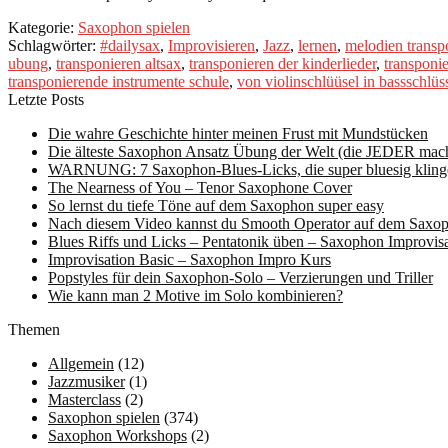
Kategorie:
Saxophon spielen
Schlagwörter:
#dailysax
,
Improvisieren
,
Jazz
,
lernen
,
melodien transp
ubung
,
transponieren altsax
,
transponieren der kinderlieder
,
transponie
transponierende instrumente schule
,
von violinschlüüsel in bassschlü
Letzte Posts
Die wahre Geschichte hinter meinen Frust mit Mundstücken
Die älteste Saxophon Ansatz Übung der Welt (die JEDER mache
WARNUNG: 7 Saxophon-Blues-Licks, die super bluesig kling
The Nearness of You – Tenor Saxophone Cover
So lernst du tiefe Töne auf dem Saxophon super easy
Nach diesem Video kannst du Smooth Operator auf dem Saxop
Blues Riffs und Licks – Pentatonik üben – Saxophon Improvisa
Improvisation Basic – Saxophon Impro Kurs
Popstyles für dein Saxophon-Solo – Verzierungen und Triller
Wie kann man 2 Motive im Solo kombinieren?
Themen
Allgemein
(12)
Jazzmusiker
(1)
Masterclass
(2)
Saxophon spielen
(374)
Saxophon Workshops
(2)