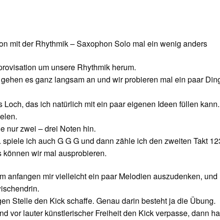
n mit der Rhythmik – Saxophon Solo mal ein wenig anders
provisation um unsere Rhythmik herum.
wir gehen es ganz langsam an und wir probieren mal ein paar Din
 Loch, das ich natürlich mit ein paar eigenen Ideen füllen kann.
ielen.
e nur zwei – drei Noten hin.
B. spiele ich auch G G G und dann zähle ich den zweiten Takt 12
s können wir mal ausprobieren.
am anfangen mir vielleicht ein paar Melodien auszudenken, und
wischendrin.
igen Stelle den Kick schaffe. Genau darin besteht ja die Übung.
nd vor lauter künstlerischer Freiheit den Kick verpasse, dann h