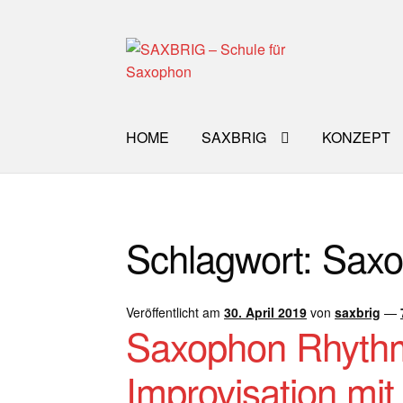
Zur
Zum
Navigation
Inhalt
springen
springen
HOME
SAXBRIG
KONZEPT
Start
40plus
Aktuelle Blog Artikel
ANMELD
Schlagwort:
Saxo
Impro Basic – Download PDF + mp3
INFO
WORKSHOP
ÜBER UNS
NEWS BLOG
K
Veröffentlicht am
30. April 2019
von
saxbrig
—
Saxophon Rhyth
Improvisation mi