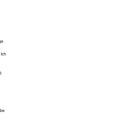
ge
 Ich
3
abe