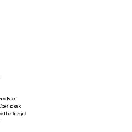
N
erndsax/
/berndsax
nd.hartnagel
l