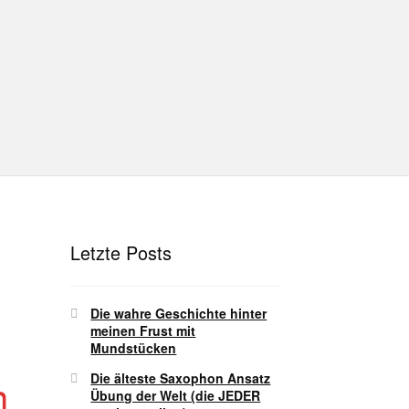
hutz
Disclaimer
Impressum
T
Unterrichtsbedingungen (AGBs)
Letzte Posts
Die wahre Geschichte hinter
meinen Frust mit
Mundstücken
Die älteste Saxophon Ansatz
n
Übung der Welt (die JEDER