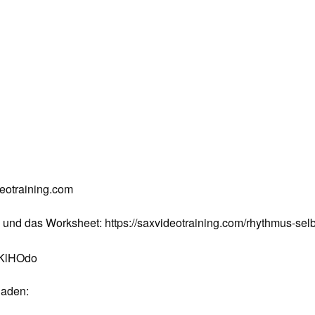
deotraining.com
nd das Worksheet: https://saxvideotraining.com/rhythmus-selb
o/KlHOdo
laden: