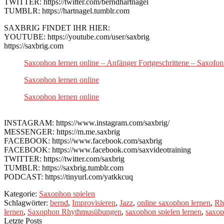
TWITTER: https://twitter.com/berndhartnagel
TUMBLR: https://hartnagel.tumblr.com
SAXBRIG FINDET IHR HIER:
YOUTUBE: https://youtube.com/user/saxbrig
https://saxbrig.com
Saxophon lernen online – Anfänger Fortgeschrittene – Saxofon
Saxophon lernen online
Saxophon lernen online
INSTAGRAM: https://www.instagram.com/saxbrig/
MESSENGER: https://m.me.saxbrig
FACEBOOK: https://www.facebook.com/saxbrig
FACEBOOK: https://www.facebook.com/saxvideotraining
TWITTER: https://twitter.com/saxbrig
TUMBLR: https://saxbrig.tumblr.com
PODCAST: https://tinyurl.com/yatkkcuq
Kategorie:
Saxophon spielen
Schlagwörter:
bernd
,
Improvisieren
,
Jazz
,
online saxophon lernen
,
Rh
lernen
,
Saxophon Rhythmusübungen
,
saxophon spielen lernen
,
saxop
Letzte Posts