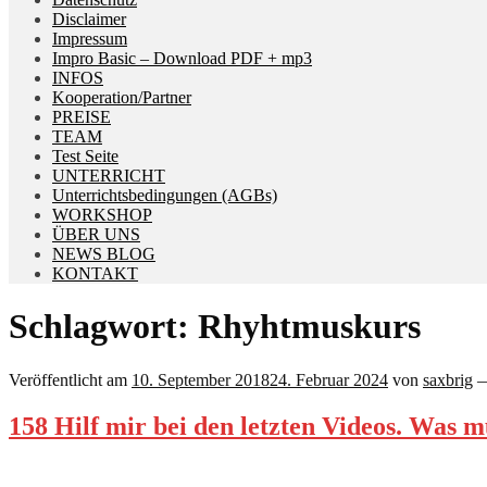
Disclaimer
Impressum
Impro Basic – Download PDF + mp3
INFOS
Kooperation/Partner
PREISE
TEAM
Test Seite
UNTERRICHT
Unterrichtsbedingungen (AGBs)
WORKSHOP
ÜBER UNS
NEWS BLOG
KONTAKT
Schlagwort:
Rhyhtmuskurs
Veröffentlicht am
10. September 2018
24. Februar 2024
von
saxbrig
158 Hilf mir bei den letzten Videos. Was 