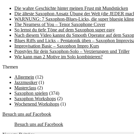
Die wahre Geschichte hinter meinen Frust mit Mundstücken
Die älteste Saxophon Ansatz Übung der Welt (die JEDER mache
WARNUNG: 7 Saxophon-Blues-Licks, die super bluesig kling
The Nearness of You – Tenor Saxophone Cover
So lernst du tiefe Töne auf dem Saxophon super easy
Nach diesem Video kannst du Smooth Operator auf dem Saxop
Blues Riffs und Licks – Pentatonik üben – Saxophon Improvisa
Improvisation Basic – Saxophon Impro Kurs
Popstyles für dein Saxophon-Solo – Verzierungen und Triller
Wie kann man 2 Motive im Solo kombinieren?
Themen
Allgemein
(12)
Jazzmusiker
(1)
Masterclass
(2)
Saxophon spielen
(374)
Saxophon Workshops
(2)
Wochenend Workshops
(1)
Besuch uns auf Facebook
Besuch uns auf Facebook