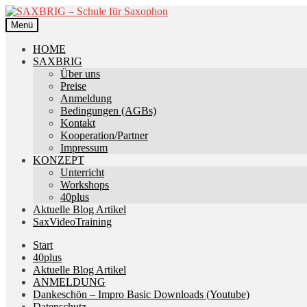
Zur
Zum
Navigation
Inhalt
Menü
springen
springen
HOME
SAXBRIG
Über uns
Preise
Anmeldung
Bedingungen (AGBs)
Kontakt
Kooperation/Partner
Impressum
KONZEPT
Unterricht
Workshops
40plus
Aktuelle Blog Artikel
SaxVideoTraining
Start
40plus
Aktuelle Blog Artikel
ANMELDUNG
Dankeschön – Impro Basic Downloads (Youtube)
Datenschutz