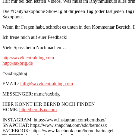
Hilf mir bei den letzten Videos. Was muss im Rhythmuskurs alles drin
Die #DailySaxophone Show! gibt dir jeden Tag (oder fast jeden Tag
Saxophon.
Wenn ihr Fragen habt, schreibt es unten in den Kommentar Bereich. I
Ich freue mich auf euer Feedback!
Viele Spass beim Nachmachen…
http://saxvideotraining.com
http://saxbrig.de
#saxbrigblog
EMAIL:
info@saxvideotraining.com
MESSENGER: m.me/saxbrig
HIER KÖNNT IHR BERND NOCH FINDEN
HOME:
http://berndsax.com
INSTAGRAM: https://www.instagram.com/berndsax/
SNAPCHAT: https://www.snapchat.com/add/berndsax
FACEBOOK: https://www.facebook.com/bernd.hartnagel