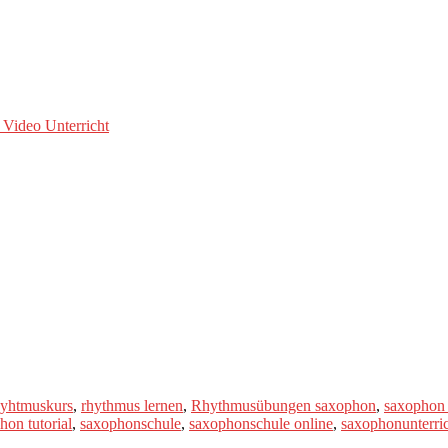
 Video Unterricht
yhtmuskurs
,
rhythmus lernen
,
Rhythmusübungen saxophon
,
saxophon
hon tutorial
,
saxophonschule
,
saxophonschule online
,
saxophonunterri