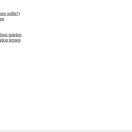
n sollte!)
en
hon spielen
tion lernen