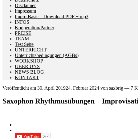
Disclaimer
Impressum
Impro Basic – Download PDF + mp3
INFOS
Kooperation/Partner
PREISE
TEAM
Test Seite
UNTERRICHT
Unterrichtsbedingungen (AGBs)
WORKSHOP
ÜBER UNS
NEWS BLOG
KONTAKT
Veröffentlicht am
30. April 2019
24. Februar 2024
von
saxbrig
—
7 K
Saxophon Rhythmusübungen – Improvisatio