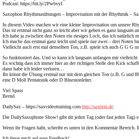
Podcast: https://bit.ly/2PwbvyI
Saxophon Rhythmusübungen – Improvisation mit der Rhythmik – Sa
In diesem Video machen wir eine kleine Improvisation um unsere Rh
Das ist erstmal nicht ganz so leicht aber wir gehen es ganz langsam a
Ich habe ja zwischen den Noten ein riesiges Loch, das ich natürlich mi
Ich mache das erstmal ganz leicht und spiele nur zwei – drei Noten hi
Vielleicht auch erst mal denselben Ton, z.B. spiele ich auch G G G 
So funktioniert das. Und so kann ich langsam anfangen mir vielleich
Es wichtig dass ich immer hier an der richtigen Stelle den Kick schaf
dann habe ich leider verloren…
Ihr könnt die Übung erstmal nur mit dem gleichen Ton (z.B. G und B
eine D Moll Pentatonik oder D Bluestonleiter.
Viel Spass
Bernd
DailySax – https://saxvideotraining.com
http://saxbrig.de
Die DailySaxophone Show! gibt dir jeden Tag (oder fast jeden Tag)
Wenn ihr Fragen habt, schreibt es unten in den Kommentar Bereich. I
Ich freue mich auf euer Feedback!