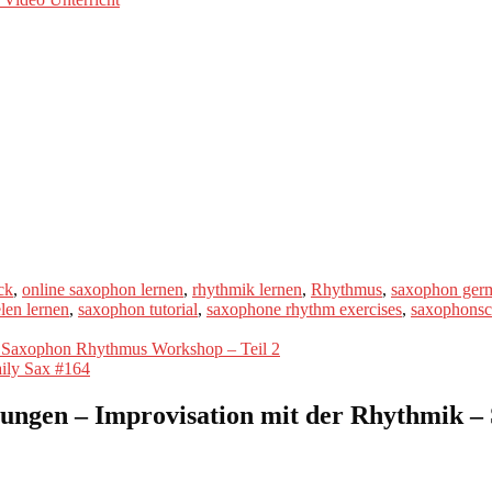
ck
,
online saxophon lernen
,
rhythmik lernen
,
Rhythmus
,
saxophon ger
len lernen
,
saxophon tutorial
,
saxophone rhythm exercises
,
saxophonsc
 Saxophon Rhythmus Workshop – Teil 2
aily Sax #164
gen – Improvisation mit der Rhythmik – S