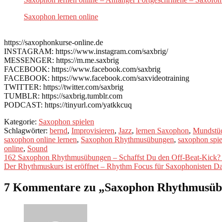
Saxophon lernen online
https://saxophonkurse-online.de
INSTAGRAM: https://www.instagram.com/saxbrig/
MESSENGER: https://m.me.saxbrig
FACEBOOK: https://www.facebook.com/saxbrig
FACEBOOK: https://www.facebook.com/saxvideotraining
TWITTER: https://twitter.com/saxbrig
TUMBLR: https://saxbrig.tumblr.com
PODCAST: https://tinyurl.com/yatkkcuq
Kategorie:
Saxophon spielen
Schlagwörter:
bernd
,
Improvisieren
,
Jazz
,
lernen Saxophon
,
Mundstü
saxophon online lernen
,
Saxophon Rhythmusübungen
,
saxophon spie
online
,
Sound
Beitragsnavigation
Vorheriger
162 Saxophon Rhythmusübungen – Schaffst Du den Off-Beat-Kick?
Beitrag:
Nächster
Der Rhythmuskurs ist eröffnet – Rhythm Focus für Saxophonisten D
Beitrag:
7 Kommentare zu „
Saxophon Rhythmusübun