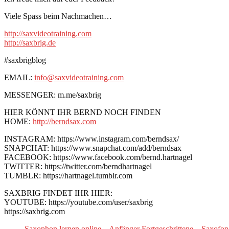
Viele Spass beim Nachmachen…
http://saxvideotraining.com
http://saxbrig.de
#saxbrigblog
EMAIL:
info@saxvideotraining.com
MESSENGER: m.me/saxbrig
HIER KÖNNT IHR BERND NOCH FINDEN
HOME:
http://berndsax.com
INSTAGRAM: https://www.instagram.com/berndsax/
SNAPCHAT: https://www.snapchat.com/add/berndsax
FACEBOOK: https://www.facebook.com/bernd.hartnagel
TWITTER: https://twitter.com/berndhartnagel
TUMBLR: https://hartnagel.tumblr.com
SAXBRIG FINDET IHR HIER:
YOUTUBE: https://youtube.com/user/saxbrig
https://saxbrig.com
Saxophon lernen online – Anfänger Fortgeschrittene – Saxofon