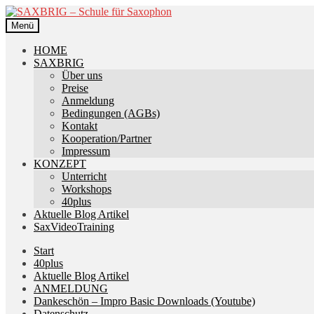
Zur
Zum
Navigation
Inhalt
Menü
springen
springen
HOME
SAXBRIG
Über uns
Preise
Anmeldung
Bedingungen (AGBs)
Kontakt
Kooperation/Partner
Impressum
KONZEPT
Unterricht
Workshops
40plus
Aktuelle Blog Artikel
SaxVideoTraining
Start
40plus
Aktuelle Blog Artikel
ANMELDUNG
Dankeschön – Impro Basic Downloads (Youtube)
Datenschutz