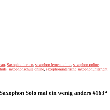
man
,
Saxophon lernen
,
saxophon lernen online
,
saxophon online
,
hule
,
saxophonschule online
,
saxophonunterricht
,
saxophonunterricht
axophon Solo mal ein wenig anders #163
“