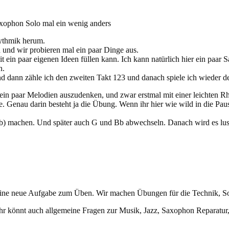
xophon Solo mal ein wenig anders
ythmik herum.
n und wir probieren mal ein paar Dinge aus.
t ein paar eigenen Ideen füllen kann. Ich kann natürlich hier ein paar S
n.
und dann zähle ich den zweiten Takt 123 und danach spiele ich wieder 
t ein paar Melodien auszudenken, und zwar erstmal mit einer leichten 
fe. Genau darin besteht ja die Übung. Wenn ihr hier wie wild in die Paus
b) machen. Und später auch G und Bb abwechseln. Danach wird es lusti
 eine neue Aufgabe zum Üben. Wir machen Übungen für die Technik, S
hr könnt auch allgemeine Fragen zur Musik, Jazz, Saxophon Reparatur, 