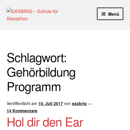
Zur
Zum
Menü
Navigation
Inhalt
springen
springen
Start
40plus
Schlagwort:
Aktuelle Blog Artikel
Gehörbildung
ANMELDUNG
Programm
Dankeschön – Impro Basic Downloads (Youtube)
Veröffentlicht am
10. Juli 2017
von
saxbrig
—
Datenschutz
14 Kommentare
Hol dir den Ear
Disclaimer