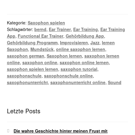
Kategorie:
Saxophon spielen
Schlagwörter:
bernd
,
Ear Trainer
,
Ear Training
,
Ear Training
App
,
Functional Ear Trainer
,
Gehörbildung App
,
Gehörbildung Programm
,
Improvisieren
,
Jazz
,
lernen
Saxophon
,
Mundstück
,
online saxophon lernen
,
saxophon german
,
Saxophon lernen
,
saxophon lernen
online
,
saxophon online
,
saxophon online lernen
,
saxophon spielen lernen
,
saxophon tutorial
,
saxophonschule
,
saxophonschule online
,
saxophonunterricht
,
saxophonunterricht online
,
Sound
Letzte Posts
Die wahre Geschichte hinter meinen Frust mit