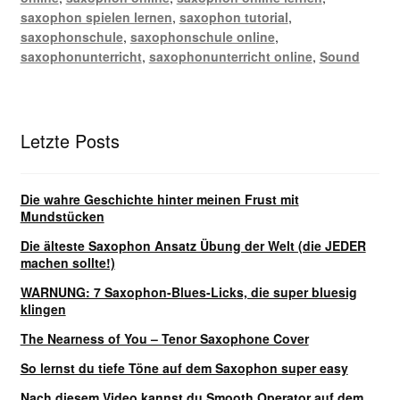
saxophon spielen lernen
,
saxophon tutorial
,
saxophonschule
,
saxophonschule online
,
saxophonunterricht
,
saxophonunterricht online
,
Sound
Letzte Posts
Die wahre Geschichte hinter meinen Frust mit
Mundstücken
Die älteste Saxophon Ansatz Übung der Welt (die JEDER
machen sollte!)
WARNUNG: 7 Saxophon-Blues-Licks, die super bluesig
klingen
The Nearness of You – Tenor Saxophone Cover
So lernst du tiefe Töne auf dem Saxophon super easy
Nach diesem Video kannst du Smooth Operator auf dem