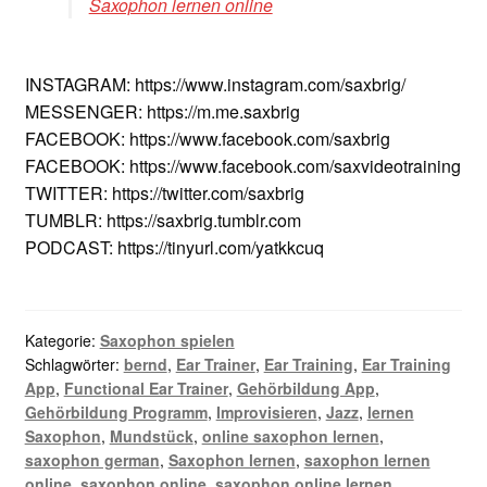
Saxophon lernen online
INSTAGRAM: https://www.instagram.com/saxbrig/
MESSENGER: https://m.me.saxbrig
FACEBOOK: https://www.facebook.com/saxbrig
FACEBOOK: https://www.facebook.com/saxvideotraining
TWITTER: https://twitter.com/saxbrig
TUMBLR: https://saxbrig.tumblr.com
PODCAST: https://tinyurl.com/yatkkcuq
Kategorie:
Saxophon spielen
Schlagwörter:
bernd
,
Ear Trainer
,
Ear Training
,
Ear Training
App
,
Functional Ear Trainer
,
Gehörbildung App
,
Gehörbildung Programm
,
Improvisieren
,
Jazz
,
lernen
Saxophon
,
Mundstück
,
online saxophon lernen
,
saxophon german
,
Saxophon lernen
,
saxophon lernen
online
,
saxophon online
,
saxophon online lernen
,