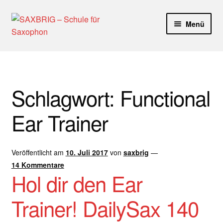
Zur
Zum
Menü
Navigation
Inhalt
springen
springen
Start
40plus
Schlagwort:
Functional
Aktuelle Blog Artikel
Ear Trainer
ANMELDUNG
Veröffentlicht am
10. Juli 2017
von
saxbrig
—
Dankeschön – Impro Basic Downloads (Youtube)
14 Kommentare
Hol dir den Ear
Datenschutz
Trainer! DailySax 140
Disclaimer