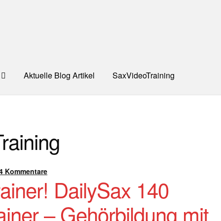
Aktuelle Blog Artikel
SaxVideoTraining
UNG
Dankeschön – Impro Basic Downloads (Youtube)
Datensc
raining
S
Kooperation/Partner
PREISE
TEAM
Test Seite
UNTERRICH
ONTAKT
4 Kommentare
rainer! DailySax 140
ainer – Gehörbildung mit