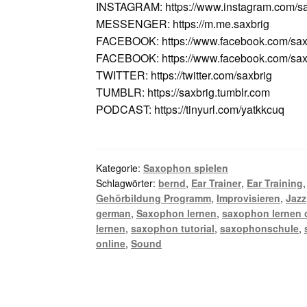
INSTAGRAM: https://www.instagram.com/sa
MESSENGER: https://m.me.saxbrig
FACEBOOK: https://www.facebook.com/sax
FACEBOOK: https://www.facebook.com/saxv
TWITTER: https://twitter.com/saxbrig
TUMBLR: https://saxbrig.tumblr.com
PODCAST: https://tinyurl.com/yatkkcuq
Kategorie:
Saxophon spielen
Schlagwörter:
bernd
,
Ear Trainer
,
Ear Training
Gehörbildung Programm
,
Improvisieren
,
Jazz
german
,
Saxophon lernen
,
saxophon lernen 
lernen
,
saxophon tutorial
,
saxophonschule
,
online
,
Sound