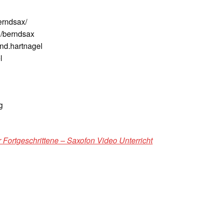
erndsax/
/berndsax
nd.hartnagel
l
g
 Fortgeschrittene – Saxofon Video Unterricht