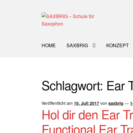
Zur
Zum
Navigation
Inhalt
springen
springen
HOME
SAXBRIG
KONZEPT
Start
40plus
Aktuelle Blog Artikel
ANMELD
Schlagwort:
Ear T
Impro Basic – Download PDF + mp3
INFO
WORKSHOP
ÜBER UNS
NEWS BLOG
K
Veröffentlicht am
10. Juli 2017
von
saxbrig
—
1
Hol dir den Ear T
Functional Ear Tr