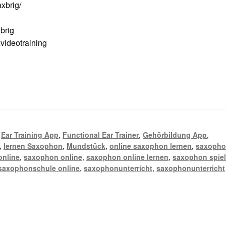
xbrig/
brig
ideotraining
,
Ear Training App
,
Functional Ear Trainer
,
Gehörbildung App
,
,
lernen Saxophon
,
Mundstück
,
online saxophon lernen
,
saxoph
online
,
saxophon online
,
saxophon online lernen
,
saxophon spie
saxophonschule online
,
saxophonunterricht
,
saxophonunterricht