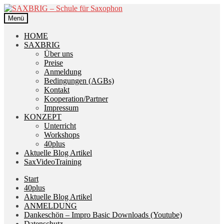
Zur
Zum
Navigation
Inhalt
Menü
springen
springen
HOME
SAXBRIG
Über uns
Preise
Anmeldung
Bedingungen (AGBs)
Kontakt
Kooperation/Partner
Impressum
KONZEPT
Unterricht
Workshops
40plus
Aktuelle Blog Artikel
SaxVideoTraining
Start
40plus
Aktuelle Blog Artikel
ANMELDUNG
Dankeschön – Impro Basic Downloads (Youtube)
Datenschutz