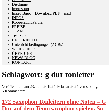
Disclaimer
Impressum
Impro Basic – Download PDF + mp3
INFOS
Kooperation/Partner
PREISE
TEAM
Test Seite
UNTERRICHT
Unterrichtsbedingungen (AGBs)
WORKSHOP
ÜBER UNS
NEWS BLOG
KONTAKT
Schlagwort:
g dur tonleiter
Veröffentlicht am
23. Juni 2019
24. Februar 2024
von
saxbrig
—
5 Kommentare
172 Saxophon Tonleitern ohne Noten – G
Dur auf dem Tenorsaxophon spielen. So