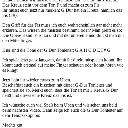
Das Kreuz steht vor dem Ton F und macht es zum Fis.
Ihr müsst euch jetzt nur merken: G Dur hat ein Kreuz, nämlich das
Fis (F#).
Den Griff für das Fis muss ich euch wahrscheinlich gar nicht mehr
erklären. Das wissen die meisten bestimmt, oder? Man greift es so:
Die Obere Hand ist ist zu und mit der unteren Hand drückt man nur
den Mittelfinger.
Hier sind die Töne der G Dur Tonleiter: G A H C D E F# G
Ich spiele jetzt ganz langsam, damit ihr direkt mitspielen könnt. Ihr
könnt auch erstmal auf meine Finger schauen oder könnt hören wie
es klingt.
Jetzt habt ihr wieder etwas zum Üben.
Beschäftigt euch ein bisschen mit dieser G-Dur Tonleiter und
speichert sie ab. Merkt euch, dass die Tonart mit 1 Kreuz G-Dur
heißt und dieses eine Kreuz das Fis ist.
Ich wünsche euch viel Spaß beim Üben und wir sehen uns bald
beim nächsten Video. Dann zeige ich euch die G Dur Tonleiter auf
dem Tenorsaxophon.
Machts gut