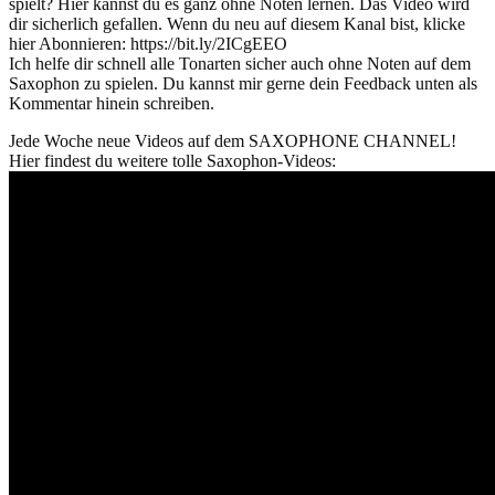
spielt? Hier kannst du es ganz ohne Noten lernen. Das Video wird
dir sicherlich gefallen. Wenn du neu auf diesem Kanal bist, klicke
hier Abonnieren: https://bit.ly/2ICgEEO
Ich helfe dir schnell alle Tonarten sicher auch ohne Noten auf dem
Saxophon zu spielen. Du kannst mir gerne dein Feedback unten als
Kommentar hinein schreiben.
Jede Woche neue Videos auf dem SAXOPHONE CHANNEL!
Hier findest du weitere tolle Saxophon-Videos: