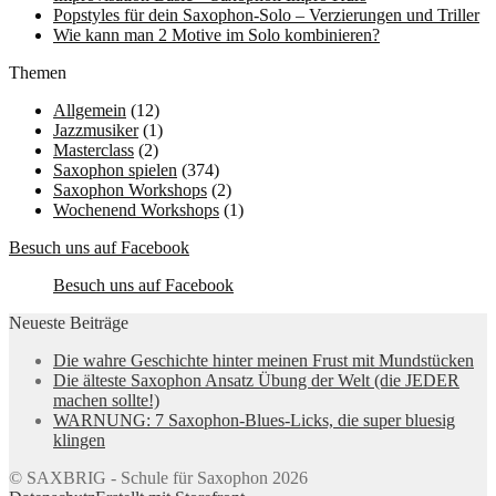
Popstyles für dein Saxophon-Solo – Verzierungen und Triller
Wie kann man 2 Motive im Solo kombinieren?
Themen
Allgemein
(12)
Jazzmusiker
(1)
Masterclass
(2)
Saxophon spielen
(374)
Saxophon Workshops
(2)
Wochenend Workshops
(1)
Besuch uns auf Facebook
Besuch uns auf Facebook
Neueste Beiträge
Die wahre Geschichte hinter meinen Frust mit Mundstücken
Die älteste Saxophon Ansatz Übung der Welt (die JEDER
machen sollte!)
WARNUNG: 7 Saxophon-Blues-Licks, die super bluesig
klingen
© SAXBRIG - Schule für Saxophon 2026