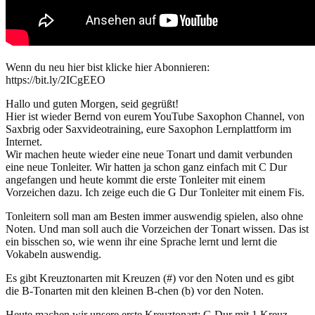
Wenn du neu hier bist klicke hier Abonnieren:
https://bit.ly/2ICgEEO
Hallo und guten Morgen, seid gegrüßt!
Hier ist wieder Bernd von eurem YouTube Saxophon Channel, von
Saxbrig oder Saxvideotraining, eure Saxophon Lernplattform im
Internet.
Wir machen heute wieder eine neue Tonart und damit verbunden
eine neue Tonleiter. Wir hatten ja schon ganz einfach mit C Dur
angefangen und heute kommt die erste Tonleiter mit einem
Vorzeichen dazu. Ich zeige euch die G Dur Tonleiter mit einem Fis.
Tonleitern soll man am Besten immer auswendig spielen, also ohne
Noten. Und man soll auch die Vorzeichen der Tonart wissen. Das ist
ein bisschen so, wie wenn ihr eine Sprache lernt und lernt die
Vokabeln auswendig.
Es gibt Kreuztonarten mit Kreuzen (#) vor den Noten und es gibt
die B-Tonarten mit den kleinen B-chen (b) vor den Noten.
Heute machen wir unsere erste Kreuztonart: G Dur mit 1 Kreuz.