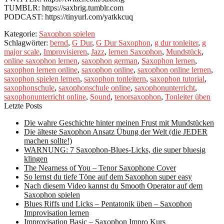
TUMBLR: https://saxbrig.tumblr.com
PODCAST: https://tinyurl.com/yatkkcuq
Kategorie:
Saxophon spielen
Schlagwörter:
bernd
,
G Dur
,
G Dur Saxophon
,
g dur tonleiter
,
g
major scale
,
Improvisieren
,
Jazz
,
lernen Saxophon
,
Mundstück
,
online saxophon lernen
,
saxophon german
,
Saxophon lernen
,
saxophon lernen online
,
saxophon online
,
saxophon online lernen
,
saxophon spielen lernen
,
saxophon tonleitern
,
saxophon tutorial
,
saxophonschule
,
saxophonschule online
,
saxophonunterricht
,
saxophonunterricht online
,
Sound
,
tenorsaxophon
,
Tonleiter üben
Letzte Posts
Die wahre Geschichte hinter meinen Frust mit Mundstücken
Die älteste Saxophon Ansatz Übung der Welt (die JEDER
machen sollte!)
WARNUNG: 7 Saxophon-Blues-Licks, die super bluesig
klingen
The Nearness of You – Tenor Saxophone Cover
So lernst du tiefe Töne auf dem Saxophon super easy
Nach diesem Video kannst du Smooth Operator auf dem
Saxophon spielen
Blues Riffs und Licks – Pentatonik üben – Saxophon
Improvisation lernen
Improvisation Basic – Saxophon Impro Kurs