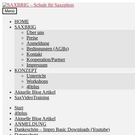
Zur
Zum
Navigation
Inhalt
Menü
springen
springen
HOME
SAXBRIG
Über uns
Preise
Anmeldung
Bedingungen (AGBs)
Kontakt
Kooperation/Partner
Impressum
KONZEPT
Unterricht
Workshops
40plus
Aktuelle Blog Artikel
SaxVideoTraining
Start
40plus
Aktuelle Blog Artikel
ANMELDUNG
Dankeschön – Impro Basic Downloads (Youtube)
Datenschutz