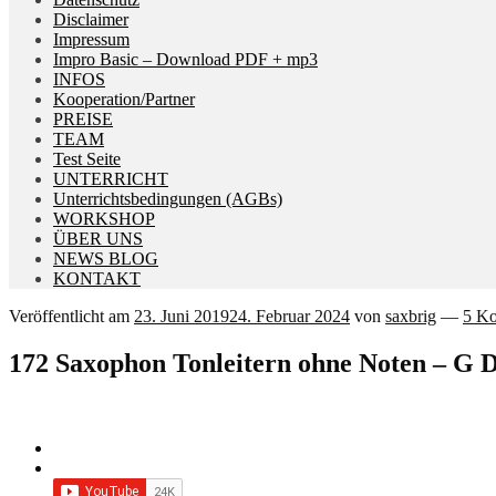
Disclaimer
Impressum
Impro Basic – Download PDF + mp3
INFOS
Kooperation/Partner
PREISE
TEAM
Test Seite
UNTERRICHT
Unterrichtsbedingungen (AGBs)
WORKSHOP
ÜBER UNS
NEWS BLOG
KONTAKT
Veröffentlicht am
23. Juni 2019
24. Februar 2024
von
saxbrig
—
5 K
172 Saxophon Tonleitern ohne Noten – G D